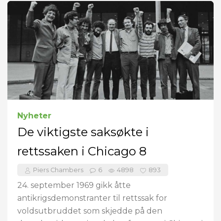
Nyheter
De viktigste saksøkte i
rettssaken i Chicago 8
Piers Chambers
6
4898
893
24. september 1969 gikk åtte
antikrigsdemonstranter til rettssak for
voldsutbruddet som skjedde på den