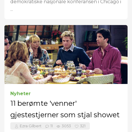
demokratiske nasjonale konferansen i Chicago i
...
Nyheter
11 berømte 'venner'
gjestestjerner som stjal showet
Ezra Gilbert
11
3053
321