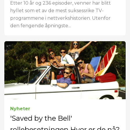
Etter 10 år og 236 episoder, venner har blitt
hyllet som et av de mest suksessrike TV-
programmene i nettverkshistorien. Utenfor
den fengende åpningste...
Nyheter
'Saved by the Bell'
rollebesetningen Hvor er de nå?