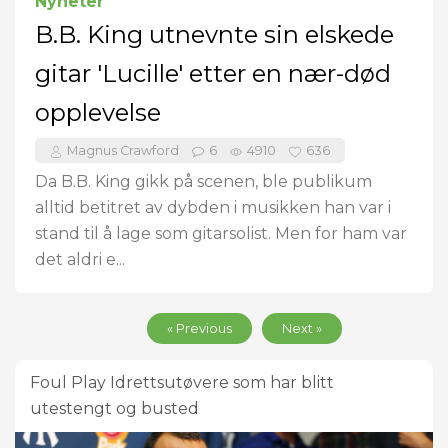
Nyheter
B.B. King utnevnte sin elskede
gitar 'Lucille' etter en nær-død
opplevelse
Magnus Crawford
6
4910
636
Da B.B. King gikk på scenen, ble publikum
alltid betitret av dybden i musikken han var i
stand til å lage som gitarsolist. Men for ham var
det aldri e...
« Previous
Next »
Foul Play Idrettsutøvere som har blitt
utestengt og busted