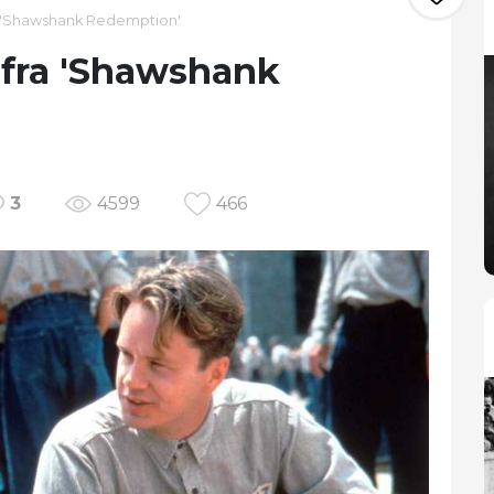
fra 'Shawshank Redemption'
r fra 'Shawshank
3
4599
466