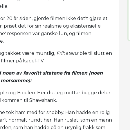
elle.
r 20 år siden, gjorde filmen ikke det't gjøre et
m priset det for sin realisme og eksistensielle
ne' responsen var ganske lun, og filmen
e.
 og takket være muntlig,
Frihetens
ble til slutt en
 filmer på kabel-TV.
 noen av favoritt sitatene fra filmen (noen
lt morsomme):
isiplin og Bibelen. Her du'Jeg mottar begge deler.
Velkommen til Shawshank.
ne tok ham med for snobby. Han hadde en rolig
ar't normalt rundt her. Han ruslet, som en mann
erden, som han hadde på en usynlig frakk som