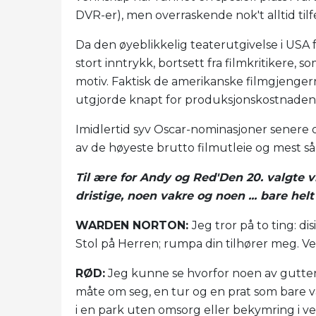
DVR-er), men overraskende nok't alltid tilf
Da den øyeblikkelig teaterutgivelse i USA fo
stort inntrykk, bortsett fra filmkritikere, so
motiv. Faktisk de amerikanske filmgjenger
utgjorde knapt for produksjonskostnaden
Imidlertid syv Oscar-nominasjoner senere
av de høyeste brutto filmutleie og mest så
Til ære for Andy og Red'Den 20. valgte vi
dristige, noen vakre og noen ... bare he
WARDEN NORTON:
Jeg tror på to ting: d
Stol på Herren; rumpa din tilhører meg. 
RØD:
Jeg kunne se hvorfor noen av gutte
måte om seg, en tur og en prat som bare v
i en park uten omsorg eller bekymring i v