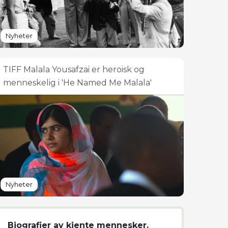
Nyheter
TIFF Malala Yousafzai er heroisk og
menneskelig i 'He Named Me Malala'
Nyheter
Biografier av kjente mennesker.