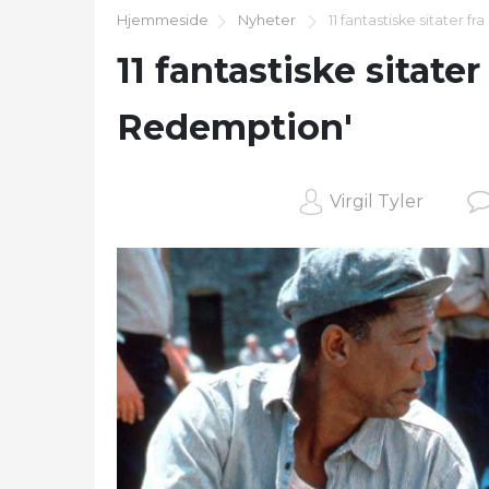
Hjemmeside
Nyheter
11 fantastiske sitater 
11 fantastiske sitate
Redemption'
Virgil Tyler