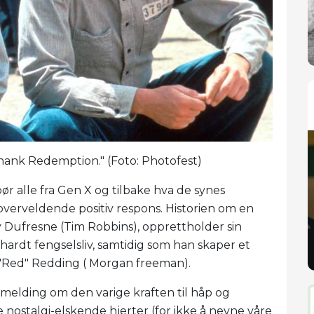
ank Redemption." (Foto: Photofest)
ør alle fra Gen X og tilbake hva de synes
 overveldende positiv respons. Historien om en
Dufresne (Tim Robbins), opprettholder sin
 hardt fengselsliv, samtidig som han skaper et
"Red" Redding ( Morgan freeman).
'melding om den varige kraften til håp og
e nostalgi-elskende hjerter (for ikke å nevne våre