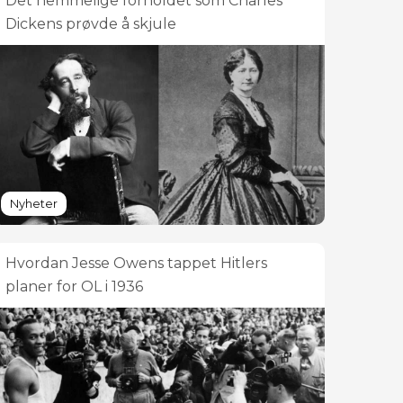
Det hemmelige forholdet som Charles
Dickens prøvde å skjule
Nyheter
Hvordan Jesse Owens tappet Hitlers
planer for OL i 1936