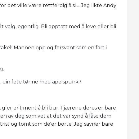
or det ville være rettferdig å si ... Jeg likte Andy
 valg, egentlig. Bli opptatt med å leve eller bli
rakel! Mannen opp og forsvant som en fart i
g.
il, din fete tønne med ape spunk?
ler er't ment å bli bur. Fjærene deres er bare
elen av deg som vet at det var synd å låse dem
 trist og tomt som de'er borte. Jeg savner bare