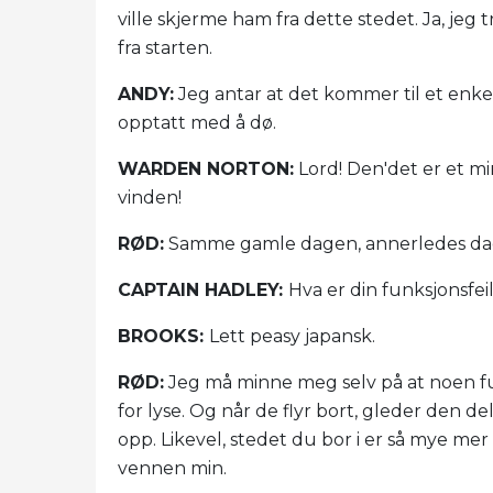
ville skjerme ham fra dette stedet. Ja, jeg tr
fra starten.
ANDY:
Jeg antar at det kommer til et enkelt
opptatt med å dø.
WARDEN NORTON:
Lord! Den'det er et mi
vinden!
RØD:
Samme gamle dagen, annerledes da
CAPTAIN HADLEY:
Hva er din funksjonsfe
BROOKS:
Lett peasy japansk.
RØD:
Jeg må minne meg selv på at noen fug
for lyse. Og når de flyr bort, gleder den d
opp. Likevel, stedet du bor i er så mye mer
vennen min.