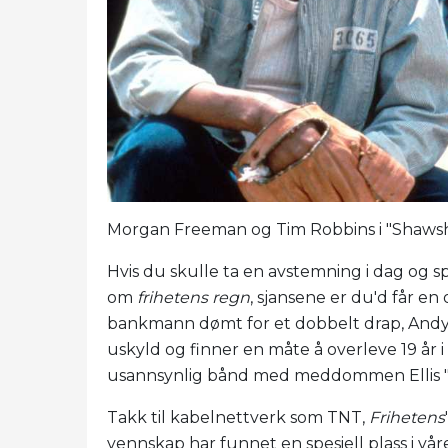
Morgan Freeman og Tim Robbins i "Shawsh
Hvis du skulle ta en avstemning i dag og sp
om
frihetens regn
, sjansene er du'd får en
bankmann dømt for et dobbelt drap, Andy 
uskyld og finner en måte å overleve 19 år i
usannsynlig bånd med meddommen Ellis 
Takk til kabelnettverk som TNT,
Frihetens
vennskap har funnet en spesiell plass i vår