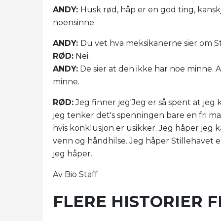
ANDY:
Husk rød, håp er en god ting, kansk
noensinne.
ANDY:
Du vet hva meksikanerne sier om St
RØD:
Nei.
ANDY:
De sier at den ikke har noe minne. At
minne.
RØD:
Jeg finner jeg'Jeg er så spent at jeg k
jeg tenker det's spenningen bare en fri man
hvis konklusjon er usikker. Jeg håper jeg 
venn og håndhilse. Jeg håper Stillehavet 
jeg håper.
Av Bio Staff
FLERE HISTORIER F