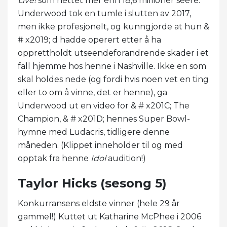
Live!
som nettet mer enn 18,6 millioner seere.
Underwood tok en tumle i slutten av 2017,
men ikke profesjonelt, og kunngjorde at hun &
# x2019; d hadde operert etter å ha
opprettholdt utseendeforandrende skader i et
fall hjemme hos henne i Nashville. Ikke en som
skal holdes nede (og fordi hvis noen vet en ting
eller to om å vinne, det er henne), ga
Underwood ut en video for & # x201C; The
Champion, & # x201D; hennes Super Bowl-
hymne med Ludacris, tidligere denne
måneden. (Klippet inneholder til og med
opptak fra henne
Idol
audition!)
Taylor Hicks (sesong 5)
Konkurransens eldste vinner (hele 29 år
gammel!) Kuttet ut Katharine McPhee i 2006