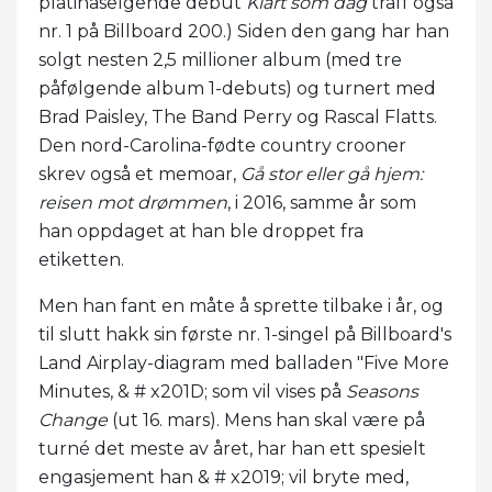
platinaselgende debut
Klart som dag
traff også
nr. 1 på Billboard 200.) Siden den gang har han
solgt nesten 2,5 millioner album (med tre
påfølgende album 1-debuts) og turnert med
Brad Paisley, The Band Perry og Rascal Flatts.
Den nord-Carolina-fødte country crooner
skrev også et memoar,
Gå stor eller gå hjem:
reisen mot drømmen
, i 2016, samme år som
han oppdaget at han ble droppet fra
etiketten.
Men han fant en måte å sprette tilbake i år, og
til slutt hakk sin første nr. 1-singel på Billboard's
Land Airplay-diagram med balladen "Five More
Minutes, & # x201D; som vil vises på
Seasons
Change
(ut 16. mars). Mens han skal være på
turné det meste av året, har han ett spesielt
engasjement han & # x2019; vil bryte med,