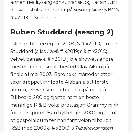
annen realitysangkonkurranse, og tar sin tur i
en svingstol som trener på sesong 14 av NBC &
# x2019; s
Stemmen
.
Ruben Studdard (sesong 2)
Før han ble lei seg for 2004, & # x201D; Ruben
Studdard (alias
Idol
& # x2019; s & # x201C;
velvet bamse & # x201D;) ble showets andre
mester da han smalt bested Clay Aiken på
finalen i mai 2003. Bare seks måneder etter
seier droppet innfødte Alabama sitt første
album,
soulful
, som debuterte på nr. 1 på
Billboard 200 og tjente ham en beste
mannlige R & B-vokalprestasjon Grammy nikk
for tittelsporet. Han byttet gir i 2004 og ga ut
et gospelalbum før han fant veien tilbake til
R&B med 2006 & # x2019; s
Tilbakekomsten
.