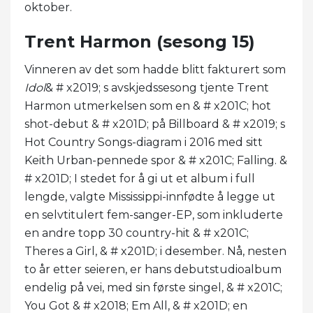
oktober.
Trent Harmon (sesong 15)
Vinneren av det som hadde blitt fakturert som
Idol
& # x2019; s avskjedssesong tjente Trent
Harmon utmerkelsen som en & # x201C; hot
shot-debut & # x201D; på Billboard & # x2019; s
Hot Country Songs-diagram i 2016 med sitt
Keith Urban-pennede spor & # x201C; Falling. &
# x201D; I stedet for å gi ut et album i full
lengde, valgte Mississippi-innfødte å legge ut
en selvtitulert fem-sanger-EP, som inkluderte
en andre topp 30 country-hit & # x201C;
Theres a Girl, & # x201D; i desember. Nå, nesten
to år etter seieren, er hans debutstudioalbum
endelig på vei, med sin første singel, & # x201C;
You Got & # x2018; Em All, & # x201D; en