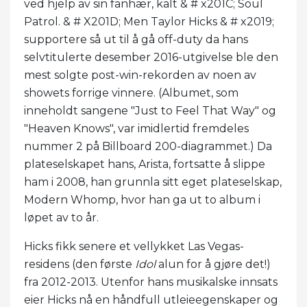
ved hjelp av sin fanhær, kalt & # x201C; Soul
Patrol. & # X201D; Men Taylor Hicks & # x2019;
supportere så ut til å gå off-duty da hans
selvtitulerte desember 2016-utgivelse ble den
mest solgte post-win-rekorden av noen av
showets forrige vinnere. (Albumet, som
inneholdt sangene "Just to Feel That Way" og
"Heaven Knows", var imidlertid fremdeles
nummer 2 på Billboard 200-diagrammet.) Da
plateselskapet hans, Arista, fortsatte å slippe
ham i 2008, han grunnla sitt eget plateselskap,
Modern Whomp, hvor han ga ut to album i
løpet av to år.
Hicks fikk senere et vellykket Las Vegas-
residens (den første
Idol
alun for å gjøre det!)
fra 2012-2013. Utenfor hans musikalske innsats
eier Hicks nå en håndfull utleieegenskaper og