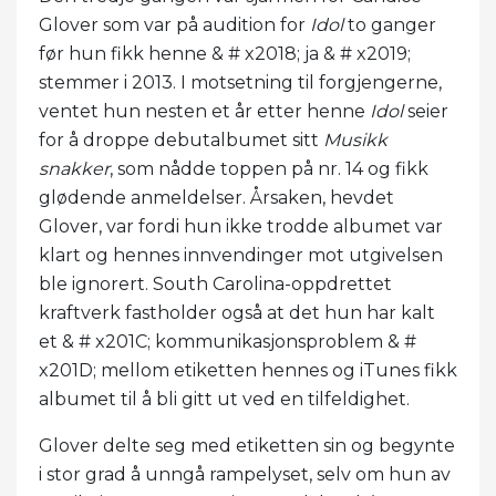
Glover som var på audition for
Idol
to ganger
før hun fikk henne & # x2018; ja & # x2019;
stemmer i 2013. I motsetning til forgjengerne,
ventet hun nesten et år etter henne
Idol
seier
for å droppe debutalbumet sitt
Musikk
snakker
, som nådde toppen på nr. 14 og fikk
glødende anmeldelser. Årsaken, hevdet
Glover, var fordi hun ikke trodde albumet var
klart og hennes innvendinger mot utgivelsen
ble ignorert. South Carolina-oppdrettet
kraftverk fastholder også at det hun har kalt
et & # x201C; kommunikasjonsproblem & #
x201D; mellom etiketten hennes og iTunes fikk
albumet til å bli gitt ut ved en tilfeldighet.
Glover delte seg med etiketten sin og begynte
i stor grad å unngå rampelyset, selv om hun av