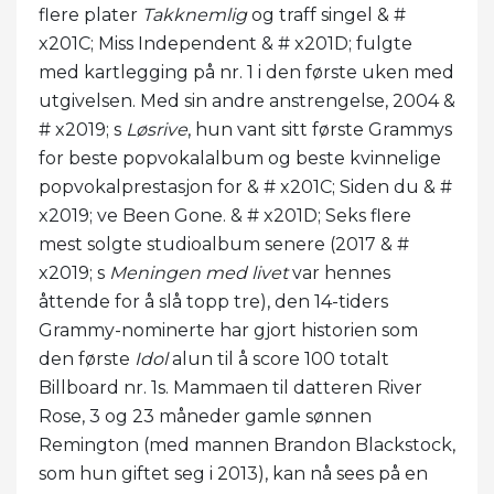
flere plater
Takknemlig
og traff singel & #
x201C; Miss Independent & # x201D; fulgte
med kartlegging på nr. 1 i den første uken med
utgivelsen. Med sin andre anstrengelse, 2004 &
# x2019; s
Løsrive
, hun vant sitt første Grammys
for beste popvokalalbum og beste kvinnelige
popvokalprestasjon for & # x201C; Siden du & #
x2019; ve Been Gone. & # x201D; Seks flere
mest solgte studioalbum senere (2017 & #
x2019; s
Meningen med livet
var hennes
åttende for å slå topp tre), den 14-tiders
Grammy-nominerte har gjort historien som
den første
Idol
alun til å score 100 totalt
Billboard nr. 1s. Mammaen til datteren River
Rose, 3 og 23 måneder gamle sønnen
Remington (med mannen Brandon Blackstock,
som hun giftet seg i 2013), kan nå sees på en