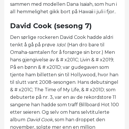
sammen med modellen Dana Isaiah, som hun i
all hemmelighet gikk bort på Hawaii i juli i fjor..
David Cook (sesong 7)
Den sørlige rockeren David Cook hadde aldri
tenkt å gå på prøve
Idol
. (Han dro bare til
Omaha-samtalen for å forsørge sin bror.) Men
hans gjengivelse av & # x201C; Livin & # x2019;
På en bønn & # x201D; var gudegaven som
tjente ham billetten sin til Hollywood, hvor han
til slutt vant 2008-sesongen. Hans debutsingel
& # x201C; The Time of My Life, & # x201D; som
debuterte på nr. 3, var en av de rekordstore 11
sangene han hadde som traff Billboard Hot 100
etter seieren. Og selv om hans selvtitulerte
album
David Cook
, som han droppet den
november, solgte mer enn en million