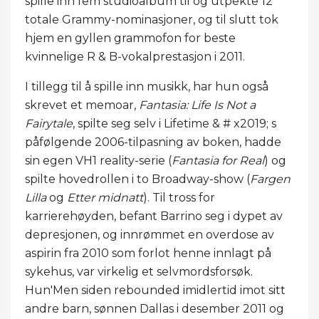
spille inn fem studioalbum til og utpekte 12
totale Grammy-nominasjoner, og til slutt tok
hjem en gyllen grammofon for beste
kvinnelige R & B-vokalprestasjon i 2011.
I tillegg til å spille inn musikk, har hun også
skrevet et memoar,
Fantasia: Life Is Not a
Fairytale
, spilte seg selv i Lifetime & # x2019; s
påfølgende 2006-tilpasning av boken, hadde
sin egen VH1 reality-serie (
Fantasia for Real
) og
spilte hovedrollen i to Broadway-show (
Fargen
Lilla
og
Etter midnatt
). Til tross for
karrierehøyden, befant Barrino seg i dypet av
depresjonen, og innrømmet en overdose av
aspirin fra 2010 som forlot henne innlagt på
sykehus, var virkelig et selvmordsforsøk.
Hun'Men siden rebounded imidlertid imot sitt
andre barn, sønnen Dallas i desember 2011 og