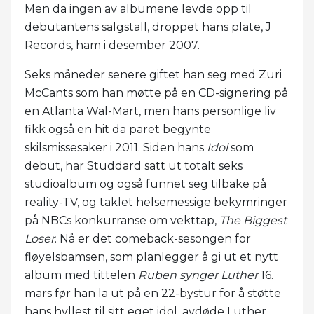
Men da ingen av albumene levde opp til
debutantens salgstall, droppet hans plate, J
Records, ham i desember 2007.
Seks måneder senere giftet han seg med Zuri
McCants som han møtte på en CD-signering på
en Atlanta Wal-Mart, men hans personlige liv
fikk også en hit da paret begynte
skilsmissesaker i 2011. Siden hans
Idol
som
debut, har Studdard satt ut totalt seks
studioalbum og også funnet seg tilbake på
reality-TV, og taklet helsemessige bekymringer
på NBCs konkurranse om vekttap,
The Biggest
Loser
. Nå er det comeback-sesongen for
fløyelsbamsen, som planlegger å gi ut et nytt
album med tittelen
Ruben synger Luther
16.
mars før han la ut på en 22-bystur for å støtte
hans hyllest til sitt eget idol, avdøde Luther