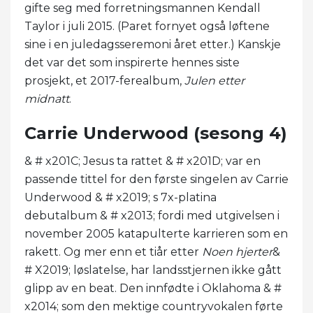
gifte seg med forretningsmannen Kendall
Taylor i juli 2015. (Paret fornyet også løftene
sine i en juledagsseremoni året etter.) Kanskje
det var det som inspirerte hennes siste
prosjekt, et 2017-ferealbum,
Julen etter
midnatt
.
Carrie Underwood (sesong 4)
& # x201C; Jesus ta rattet & # x201D; var en
passende tittel for den første singelen av Carrie
Underwood & # x2019; s 7x-platina
debutalbum & # x2013; fordi med utgivelsen i
november 2005 katapulterte karrieren som en
rakett. Og mer enn et tiår etter
Noen hjerter
&
# X2019; løslatelse, har landsstjernen ikke gått
glipp av en beat. Den innfødte i Oklahoma & #
x2014; som den mektige countryvokalen førte