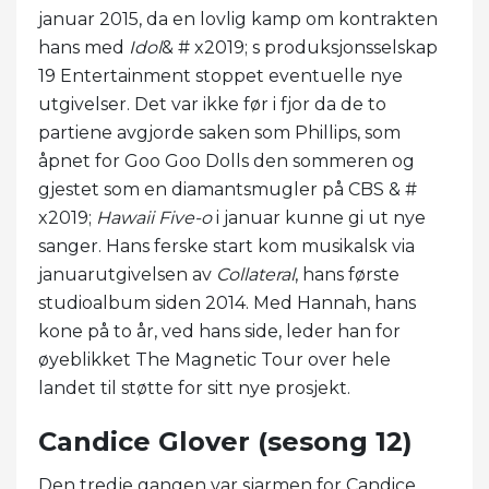
januar 2015, da en lovlig kamp om kontrakten
hans med
Idol
& # x2019; s produksjonsselskap
19 Entertainment stoppet eventuelle nye
utgivelser. Det var ikke før i fjor da de to
partiene avgjorde saken som Phillips, som
åpnet for Goo Goo Dolls den sommeren og
gjestet som en diamantsmugler på CBS & #
x2019;
Hawaii Five-o
i januar kunne gi ut nye
sanger. Hans ferske start kom musikalsk via
januarutgivelsen av
Collateral
, hans første
studioalbum siden 2014. Med Hannah, hans
kone på to år, ved hans side, leder han for
øyeblikket The Magnetic Tour over hele
landet til støtte for sitt nye prosjekt.
Candice Glover (sesong 12)
Den tredje gangen var sjarmen for Candice