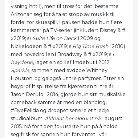
visning hittil), men til tross for det, bestemte
Arizonan seg for å ta et stopp av musikk til
fordel for skuespill. I pausen hadde hun flere
kammerater på TV-serier (inkludert Disney & #
x2019; s)
Suite Life on Deck
i 2009 og
Nickelodeon & # x2019; s
Big Time Rush
i 2010),
med hovedrollen i Broadway & # x2019; s
I
høydene
, laget en spillefilmdebut i 2012
Sparkle
, sammen med avdøde Whitney
Houston, og ga også ut tre parfymer. Etter en
høyprofilt splittelse fra kjæresten til tre år
Jason Derulo i 2014, gjorde hun sitt musikalske
comeback samme år med en blanding,
#ByeFelicia og droppet senere et tredje
studioalbum,
Akkurat her akkurat nå
, i august
2015. Nå for tiden fokuserte hun på å holde
seg frisk for sønnen hun forventet i vår