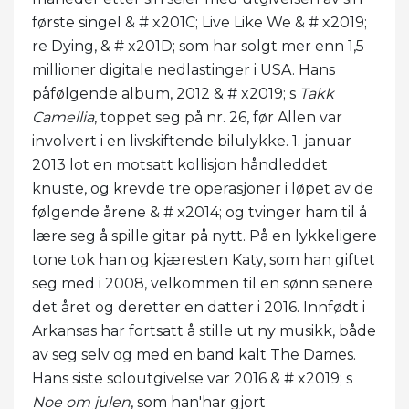
første singel & # x201C; Live Like We & # x2019;
re Dying, & # x201D; som har solgt mer enn 1,5
millioner digitale nedlastinger i USA. Hans
påfølgende album, 2012 & # x2019; s
Takk
Camellia
, toppet seg på nr. 26, før Allen var
involvert i en livskiftende bilulykke. 1. januar
2013 lot en motsatt kollisjon håndleddet
knuste, og krevde tre operasjoner i løpet av de
følgende årene & # x2014; og tvinger ham til å
lære seg å spille gitar på nytt. På en lykkeligere
tone tok han og kjæresten Katy, som han giftet
seg med i 2008, velkommen til en sønn senere
det året og deretter en datter i 2016. Innfødt i
Arkansas har fortsatt å stille ut ny musikk, både
av seg selv og med en band kalt The Dames.
Hans siste soloutgivelse var 2016 & # x2019; s
Noe om julen
, som han'har gjort