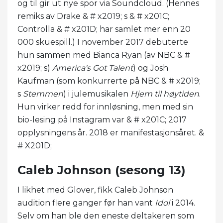
og til gir ut nye spor via Soundcloud. (Hennes
remiks av Drake & # x2019; s & # x201C;
Controlla & # x201D; har samlet mer enn 20
000 skuespill.) I november 2017 debuterte
hun sammen med Bianca Ryan (av NBC & #
x2019; s)
America's Got Talent
) og Josh
Kaufman (som konkurrerte på NBC & # x2019;
s
Stemmen
) i julemusikalen
Hjem til høytiden
.
Hun virker redd for innløsning, men med sin
bio-lesing på Instagram var & # x201C; 2017
opplysningens år. 2018 er manifestasjonsåret. &
# X201D;
Caleb Johnson (sesong 13)
I likhet med Glover, fikk Caleb Johnson
audition flere ganger før han vant
Idol
i 2014.
Selv om han ble den eneste deltakeren som