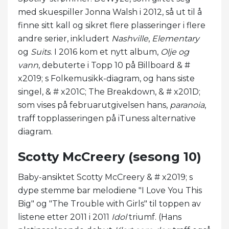
med skuespiller Jonna Walsh i 2012, så ut til å
finne sitt kall og sikret flere plasseringer i flere
andre serier, inkludert
Nashville
,
Elementary
og
Suits
. I 2016 kom et nytt album,
Olje og
vann
, debuterte i Topp 10 på Billboard & #
x2019; s Folkemusikk-diagram, og hans siste
singel, & # x201C; The Breakdown, & # x201D;
som vises på februarutgivelsen hans,
paranoia
,
traff topplasseringen på iTuness alternative
diagram.
Scotty McCreery (sesong 10)
Baby-ansiktet Scotty McCreery & # x2019; s
dype stemme bar melodiene "I Love You This
Big" og "The Trouble with Girls" til toppen av
listene etter 2011 i 2011
Idol
triumf. (Hans