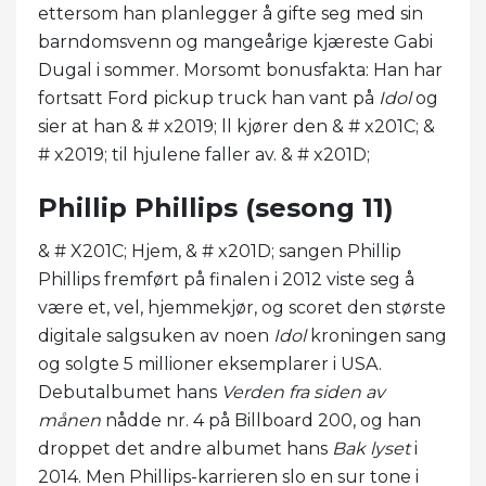
ettersom han planlegger å gifte seg med sin
barndomsvenn og mangeårige kjæreste Gabi
Dugal i sommer. Morsomt bonusfakta: Han har
fortsatt Ford pickup truck han vant på
Idol
og
sier at han & # x2019; ll kjører den & # x201C; &
# x2019; til hjulene faller av. & # x201D;
Phillip Phillips (sesong 11)
& # X201C; Hjem, & # x201D; sangen Phillip
Phillips fremført på finalen i 2012 viste seg å
være et, vel, hjemmekjør, og scoret den største
digitale salgsuken av noen
Idol
kroningen sang
og solgte 5 millioner eksemplarer i USA.
Debutalbumet hans
Verden
fra siden av
månen
nådde nr. 4 på Billboard 200, og han
droppet det andre albumet hans
Bak lyset
i
2014. Men Phillips-karrieren slo en sur tone i