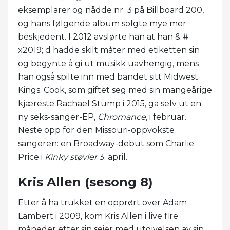
eksemplarer og nådde nr. 3 på Billboard 200,
og hans følgende album solgte mye mer
beskjedent. I 2012 avslørte han at han & #
x2019; d hadde skilt måter med etiketten sin
og begynte å gi ut musikk uavhengig, mens
han også spilte inn med bandet sitt Midwest
Kings. Cook, som giftet seg med sin mangeårige
kjæreste Rachael Stump i 2015, ga selv ut en
ny seks-sanger-EP,
Chromance
, i februar.
Neste opp for den Missouri-oppvokste
sangeren: en Broadway-debut som Charlie
Price i
Kinky støvler
3. april.
Kris Allen (sesong 8)
Etter å ha trukket en opprørt over Adam
Lambert i 2009, kom Kris Allen i live fire
måneder etter sin seier med utgivelsen av sin