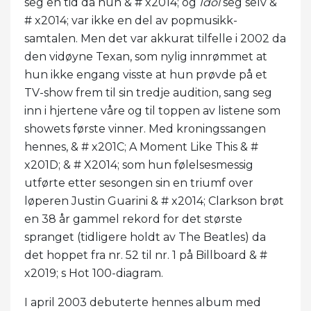
seg en tid da hun & # x2014; og
Idol
seg selv &
# x2014; var ikke en del av popmusikk-
samtalen. Men det var akkurat tilfelle i 2002 da
den vidøyne Texan, som nylig innrømmet at
hun ikke engang visste at hun prøvde på et
TV-show frem til sin tredje audition, sang seg
inn i hjertene våre og til toppen av listene som
showets første vinner. Med kroningssangen
hennes, & # x201C; A Moment Like This & #
x201D; & # X2014; som hun følelsesmessig
utførte etter sesongen sin en triumf over
løperen Justin Guarini & # x2014; Clarkson brøt
en 38 år gammel rekord for det største
spranget (tidligere holdt av The Beatles) da
det hoppet fra nr. 52 til nr. 1 på Billboard & #
x2019; s Hot 100-diagram.
I april 2003 debuterte hennes album med