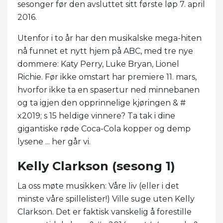
sesonger før den avsluttet sitt første løp 7. april
2016.
Utenfor i to år har den musikalske mega-hiten
nå funnet et nytt hjem på ABC, med tre nye
dommere: Katy Perry, Luke Bryan, Lionel
Richie. Før ikke omstart har premiere 11. mars,
hvorfor ikke ta en spasertur ned minnebanen
og ta igjen den opprinnelige kjøringen & #
x2019; s 15 heldige vinnere? Ta tak i dine
gigantiske røde Coca-Cola kopper og demp
lysene ... her går vi.
Kelly Clarkson (sesong 1)
La oss møte musikken: Våre liv (eller i det
minste våre spillelister!) Ville suge uten Kelly
Clarkson. Det er faktisk vanskelig å forestille