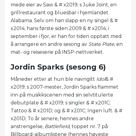
mede eier av Saw & # x2019; s Juke Joint, en
grillrestaurant og bluesbar i hjemlandet
Alabama. Selv om han slapp en ny singel & #
x2014; hans første siden 2009 & # x2014; i
september i fjor, er han for tiden opptatt med
å arrangere en andre sesong av
State Plate
, en
mat- og reiseserie på INSP-nettverket.
Jordin Sparks (sesong 6)
Måneder etter at hun ble navngitt
Idol
& #
x2019; s 2007-mester, Jordin Sparks flammet
inn på musikkscenen med sin selvtitulerte
debutplate & # x2019; s singler & # x201C;
Tattoo & # x201D; og & # x201C; Ingen luft. & #
x201D; To år senere, hennes andre
anstrengelse,
Battlefield
, toppet nr. 7 på
Billboard-albumlistene (hennes høyeste