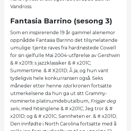
Vandross.
Fantasia Barrino (sesong 3)
Som en inspirerende 19 år gammel alenemor
oppnådde Fantasia Barrino det tilsynelatende
umulige: tjente raves fra hardnøstede Cowell
for sin sjelfulle Mai 2004-utførelse av Gershwin
& # x2019; s jazzklassiker & # x201C;
Summertime. & # X201D; Å ja, og hun vant
tydeligvis hele konkurransen også. Seks
måneder etter henne
Idol
kronen fortsatte
utmerkelsene da hun ga ut sitt Grammy-
nominerte platinumdebutalbum,
Frigjør deg
selv
, med hitsinglene & # x201C; Jeg tror & #
x201D; og & # x201C; Sannheten er. & # x201D;
Den innfødte i North Carolina fortsatte med å