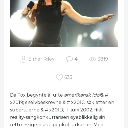
Elmer Riley
4
3819
635
Da Fox begynte å lufte
amerikansk Idol
& #
x2019; s selvbeskrevne & # x201C; søk etter en
superstjerne & # x201D; 11. juni 2002, fikk
reality-sangkonkurransen øyeblikkelig sin
rettmessige plass i popkulturkanon. Med