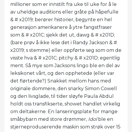
millioner som er innstilt fra uke til uke for å le
av uheldige auditions eller gråte på håpefulle
& # x2019; berører historier, begynte en hel
generasjon amerikanere å ytre fangstfraser
som & # x201C; sjekk det ut, dawg & # x201D;
(bare prøv å ikke lese det i Randy Jackson & #
x2019; s stemme) eller oppførte seg som om de
visste hva & # x201C; pitchy & # x201D; egentlig
ment. Så mye som Jacksons lingo ble en del av
leksikonet vårt, og den opphetede (eller var
det flørtende?) Snakket mellom hans med
originale dommere, den snarky Simon Cowell
og den livsglade, til tider sløyfe Paula Abdul
holdt oss transfikserte, showet handlet virkelig
om deltakerne. En lanseringsplate for mange
småbybarn med store drømmer,
Idol
ble en
stjerneproduserende maskin som strøk over 15