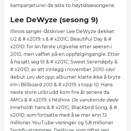
kampanjeturer de siste to høytidssesongene.
Lee DeWyze (sesong 9)
Illinois sanger-låtskriver Lee DeWyze dekket
U2 & # x2019; s & # x201C; Beautiful Day & #
x201D; for sin første utgivelse etter seieren i
2010, men vafflet på en oppfølgingsingle. Etter
å ha satt seg til & # x201C; Sweet Serendipity &
# x201D; av sitt innlegg i november 2010-
Idol
debut
Lev det opp
, albumet klarte ikke å bryte
inn i Billboard 200 & # x2019; s topp 10. Hans
neste store utbrudd kom fire år senere da
AMCs & # x2019; s hitshow
De vandrende døde
inneholdt hans & # x201C; Blackbird Song, & #
x201D; som fortsatte med å se mer enn 12
millioner YouTube-visninger og 5,8 millioner
Spotify-strømmer. DeWyze, som giftet seg