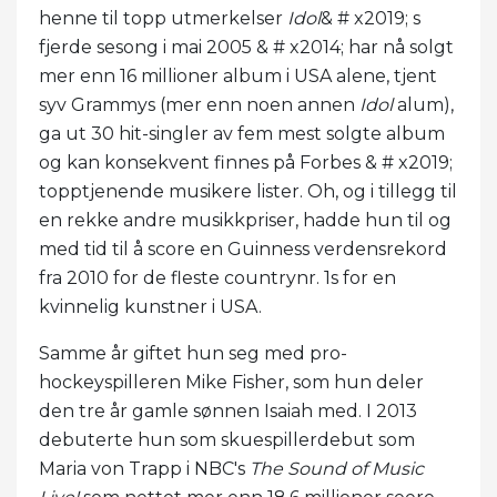
henne til topp utmerkelser
Idol
& # x2019; s
fjerde sesong i mai 2005 & # x2014; har nå solgt
mer enn 16 millioner album i USA alene, tjent
syv Grammys (mer enn noen annen
Idol
alum),
ga ut 30 hit-singler av fem mest solgte album
og kan konsekvent finnes på Forbes & # x2019;
topptjenende musikere lister. Oh, og i tillegg til
en rekke andre musikkpriser, hadde hun til og
med tid til å score en Guinness verdensrekord
fra 2010 for de fleste countrynr. 1s for en
kvinnelig kunstner i USA.
Samme år giftet hun seg med pro-
hockeyspilleren Mike Fisher, som hun deler
den tre år gamle sønnen Isaiah med. I 2013
debuterte hun som skuespillerdebut som
Maria von Trapp i NBC's
The Sound of Music