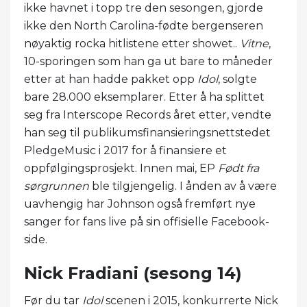
ikke havnet i topp tre den sesongen, gjorde
ikke den North Carolina-fødte bergenseren
nøyaktig rocka hitlistene etter showet..
Vitne
,
10-sporingen som han ga ut bare to måneder
etter at han hadde pakket opp
Idol
, solgte
bare 28.000 eksemplarer. Etter å ha splittet
seg fra Interscope Records året etter, vendte
han seg til publikumsfinansieringsnettstedet
PledgeMusic i 2017 for å finansiere et
oppfølgingsprosjekt. Innen mai, EP
Født fra
sørgrunnen
ble tilgjengelig. I ånden av å være
uavhengig har Johnson også fremført nye
sanger for fans live på sin offisielle Facebook-
side.
Nick Fradiani (sesong 14)
Før du tar
Idol
scenen i 2015, konkurrerte Nick