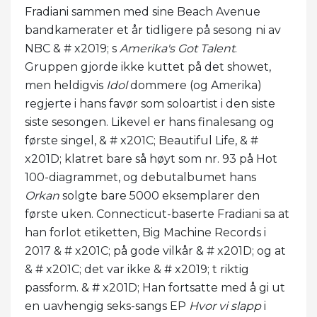
Fradiani sammen med sine Beach Avenue
bandkamerater et år tidligere på sesong ni av
NBC & # x2019; s
Amerika's Got Talent
.
Gruppen gjorde ikke kuttet på det showet,
men heldigvis
Idol
dommere (og Amerika)
regjerte i hans favør som soloartist i den siste
siste sesongen. Likevel er hans finalesang og
første singel, & # x201C; Beautiful Life, & #
x201D; klatret bare så høyt som nr. 93 på Hot
100-diagrammet, og debutalbumet hans
Orkan
solgte bare 5000 eksemplarer den
første uken. Connecticut-baserte Fradiani sa at
han forlot etiketten, Big Machine Records i
2017 & # x201C; på gode vilkår & # x201D; og at
& # x201C; det var ikke & # x2019; t riktig
passform. & # x201D; Han fortsatte med å gi ut
en uavhengig seks-sangs EP
Hvor vi slapp
i