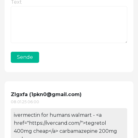
Text
Sende
Zlgxfa (
1pkn0@gmail.com
)
08.01.25 06:00
ivermectin for humans walmart - <a
href="https://ivercand.com/">tegretol
400mg cheap</a> carbamazepine 200mg