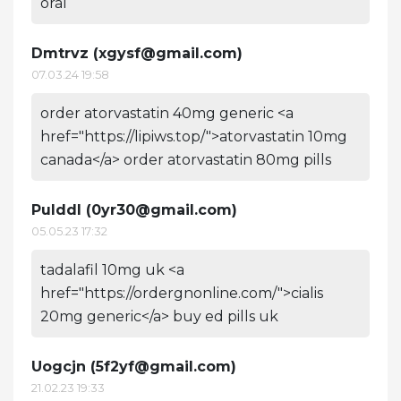
oral
Dmtrvz (
xgysf@gmail.com
)
07.03.24 19:58
order atorvastatin 40mg generic <a
href="https://lipiws.top/">atorvastatin 10mg
canada</a> order atorvastatin 80mg pills
Pulddl (
0yr30@gmail.com
)
05.05.23 17:32
tadalafil 10mg uk <a
href="https://ordergnonline.com/">cialis
20mg generic</a> buy ed pills uk
Uogcjn (
5f2yf@gmail.com
)
21.02.23 19:33