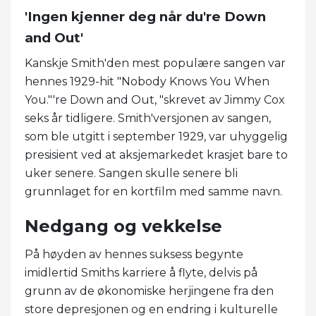
'Ingen kjenner deg når du're Down
and Out'
Kanskje Smith'den mest populære sangen var
hennes 1929-hit "Nobody Knows You When
You."'re Down and Out, "skrevet av Jimmy Cox
seks år tidligere. Smith'versjonen av sangen,
som ble utgitt i september 1929, var uhyggelig
presisient ved at aksjemarkedet krasjet bare to
uker senere. Sangen skulle senere bli
grunnlaget for en kortfilm med samme navn.
Nedgang og vekkelse
På høyden av hennes suksess begynte
imidlertid Smiths karriere å flyte, delvis på
grunn av de økonomiske herjingene fra den
store depresjonen og en endring i kulturelle