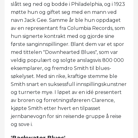
slått seg ned og bodde i Philadelphia, og i 1923
møtte hun og giftet seg med en mann ved
navn Jack Gee. Samme år ble hun oppdaget
av en representant fra Columbia Records, som
hun signerte kontrakt med og gjorde sine
første sanginnspillinger. Blant dem var et spor
med tittelen "Downhearted Blues", som var
veldig populært og solgte anslagsvis 800 000
eksemplarer, og fremdro Smith til blues-
søkelyset. Med sin rike, kraftige stemme ble
Smith snart en suksessfull innspillingskunstner
og turnerte mye. I løpet av en idé presentert
av broren og forretningsføreren Clarence,
kjøpte Smith etter hvert en tilpasset
jernbanevogn for sin reisende gruppe å reise
og sove i.
'Backwater Blues'