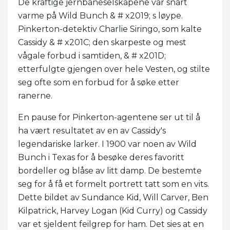
De kraftige jernbaneselskapene var snart
varme på Wild Bunch & # x2019; s løype.
Pinkerton-detektiv Charlie Siringo, som kalte
Cassidy & # x201C; den skarpeste og mest
vågale forbud i samtiden, & # x201D;
etterfulgte gjengen over hele Vesten, og stilte
seg ofte som en forbud for å søke etter
ranerne.
En pause for Pinkerton-agentene ser ut til å
ha vært resultatet av en av Cassidy's
legendariske larker. I 1900 var noen av Wild
Bunch i Texas for å besøke deres favoritt
bordeller og blåse av litt damp. De bestemte
seg for å få et formelt portrett tatt som en vits.
Dette bildet av Sundance Kid, Will Carver, Ben
Kilpatrick, Harvey Logan (Kid Curry) og Cassidy
var et sjeldent feilgrep for ham. Det sies at en