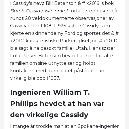
I Cassidy's nevø Bill Betenson & # x2019; s bok
Butch Cassidy: Min onkel
,
forfatteren peker på
rundt 20 veldokumenterte observasjoner av
Cassidy etter 1908. I 1925 kjørte Cassidy, som
kjørte en skinnende ny Ford og sportet det & #
x201C; karakteristiske Parker-gliset, og # x201D;
ble sagt å ha besøkt familie i Utah. Hans søster
Lula Parker Betenson hevdet at han fortalte
familien om sine utnyttelser og holdt
kontakten med dem til det påstås at han
virkelig ble død i 1937.
Ingeniøren William T.
Phillips hevdet at han var
den virkelige Cassidy
I mange år trodde man at en Spokane-ingeniør