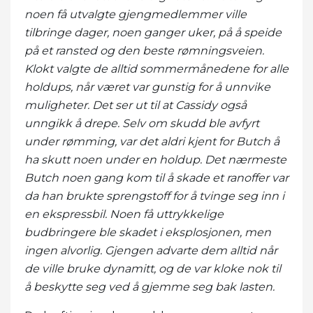
noen få utvalgte gjengmedlemmer ville
tilbringe dager, noen ganger uker, på å speide
på et ransted og den beste rømningsveien.
Klokt valgte de alltid sommermånedene for alle
holdups, når været var gunstig for å unnvike
muligheter. Det ser ut til at Cassidy også
unngikk å drepe. Selv om skudd ble avfyrt
under rømming, var det aldri kjent for Butch å
ha skutt noen under en holdup. Det nærmeste
Butch noen gang kom til å skade et ranoffer var
da han brukte sprengstoff for å tvinge seg inn i
en ekspressbil. Noen få uttrykkelige
budbringere ble skadet i eksplosjonen, men
ingen alvorlig. Gjengen advarte dem alltid når
de ville bruke dynamitt, og de var kloke nok til
å beskytte seg ved å gjemme seg bak lasten.