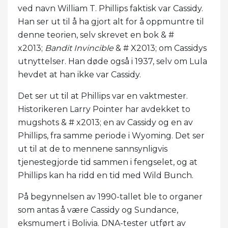
ved navn William T. Phillips faktisk var Cassidy.
Han ser ut til å ha gjort alt for å oppmuntre til
denne teorien, selv skrevet en bok & #
x2013;
Bandit Invincible
& # X2013; om Cassidys
utnyttelser. Han døde også i 1937, selv om Lula
hevdet at han ikke var Cassidy.
Det ser ut til at Phillips var en vaktmester.
Historikeren Larry Pointer har avdekket to
mugshots & # x2013; en av Cassidy og en av
Phillips, fra samme periode i Wyoming. Det ser
ut til at de to mennene sannsynligvis
tjenestegjorde tid sammen i fengselet, og at
Phillips kan ha ridd en tid med Wild Bunch.
På begynnelsen av 1990-tallet ble to organer
som antas å være Cassidy og Sundance,
eksmumert i Bolivia. DNA-tester utført av