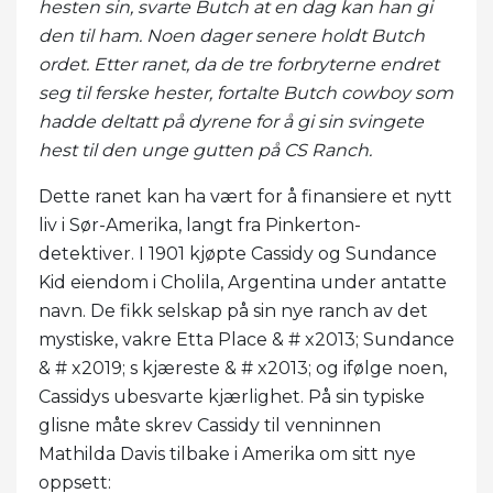
hesten sin, svarte Butch at en dag kan han gi
den til ham. Noen dager senere holdt Butch
ordet. Etter ranet, da de tre forbryterne endret
seg til ferske hester, fortalte Butch cowboy som
hadde deltatt på dyrene for å gi sin svingete
hest til den unge gutten på CS Ranch.
Dette ranet kan ha vært for å finansiere et nytt
liv i Sør-Amerika, langt fra Pinkerton-
detektiver. I 1901 kjøpte Cassidy og Sundance
Kid eiendom i Cholila, Argentina under antatte
navn. De fikk selskap på sin nye ranch av det
mystiske, vakre Etta Place & # x2013; Sundance
& # x2019; s kjæreste & # x2013; og ifølge noen,
Cassidys ubesvarte kjærlighet. På sin typiske
glisne måte skrev Cassidy til venninnen
Mathilda Davis tilbake i Amerika om sitt nye
oppsett: