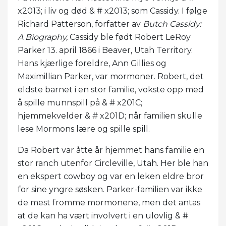
x2013; i liv og død & # x2013; som Cassidy. I følge
Richard Patterson, forfatter av
Butch Cassidy:
A Biography
,
Cassidy ble født Robert LeRoy
Parker 13. april 1866 i Beaver, Utah Territory.
Hans kjærlige foreldre, Ann Gillies og
Maximillian Parker, var mormoner. Robert, det
eldste barnet i en stor familie, vokste opp med
å spille munnspill på & # x201C;
hjemmekvelder & # x201D; når familien skulle
lese Mormons lære og spille spill.
Da Robert var åtte år hjemmet hans familie en
stor ranch utenfor Circleville, Utah. Her ble han
en ekspert cowboy og var en leken eldre bror
for sine yngre søsken. Parker-familien var ikke
de mest fromme mormonene, men det antas
at de kan ha vært involvert i en ulovlig & #