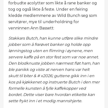
forbudte acolytter som likte å rane banker og
tog og også likte å feste. Under en feiring
kledde medlemmene av Wild Bunch seg som
servitører, mye til underholdning for
venninnen Ann Bassett:
Stakkars Butch, han kunne utføre slike mindre
jobber som å frarøvet banker og holde opp
lønningstog uten en flimring i øynene, men
servere kaffe på en stor fest som var noe annet.
Den blodknuste jobben nærmest fløt ham, han
ble panikk og viste at nerven hans var helt
skutt til biter & # x2026; guttene gikk inn i en
kos på kjøkkenet og instruerte Butch i den mer
formelle kunsten å fylle kaffekopper ved
bordet. Dette viser bare hvordan etikette kan
sette frykt inn i et modig mannshjerte.