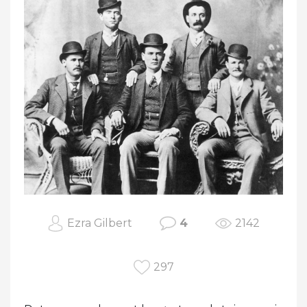
Ezra Gilbert
4
2142
297