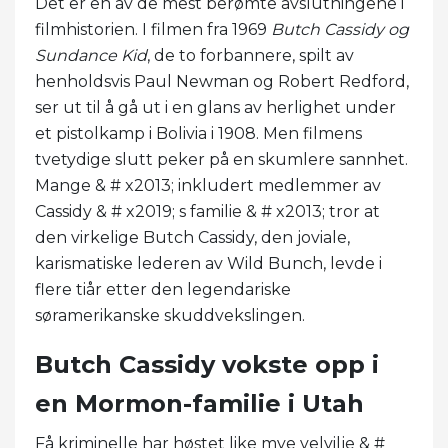
Det er en av de mest berømte avslutningene i
filmhistorien. I filmen fra 1969
Butch Cassidy og
Sundance Kid
, de to forbannere, spilt av
henholdsvis Paul Newman og Robert Redford,
ser ut til å gå ut i en glans av herlighet under
et pistolkamp i Bolivia i 1908. Men filmens
tvetydige slutt peker på en skumlere sannhet.
Mange & # x2013; inkludert medlemmer av
Cassidy & # x2019; s familie & # x2013; tror at
den virkelige Butch Cassidy, den joviale,
karismatiske lederen av Wild Bunch, levde i
flere tiår etter den legendariske
søramerikanske skuddvekslingen.
Butch Cassidy vokste opp i
en Mormon-familie i Utah
Få kriminelle har høstet like mye velvilje & #