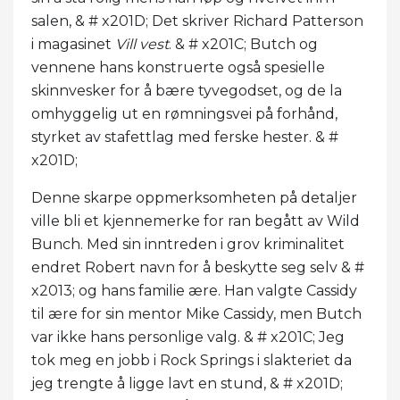
salen, & # x201D; Det skriver Richard Patterson
i magasinet
Vill vest
. & # x201C; Butch og
vennene hans konstruerte også spesielle
skinnvesker for å bære tyvegodset, og de la
omhyggelig ut en rømningsvei på forhånd,
styrket av stafettlag med ferske hester. & #
x201D;
Denne skarpe oppmerksomheten på detaljer
ville bli et kjennemerke for ran begått av Wild
Bunch. Med sin inntreden i grov kriminalitet
endret Robert navn for å beskytte seg selv & #
x2013; og hans familie ære. Han valgte Cassidy
til ære for sin mentor Mike Cassidy, men Butch
var ikke hans personlige valg. & # x201C; Jeg
tok meg en jobb i Rock Springs i slakteriet da
jeg trengte å ligge lavt en stund, & # x201D;