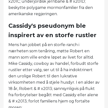
x201C; underjordisk jernbane & # x201D;
beskytte polygame mormonfamilier fra den
amerikanske regjeringen.
Cassidy's pseudonym ble
inspirert av en storfe rustler
Mens han jobbet på en storfe-ranch i
nærheten som tenåring, møtte Robert en
mann som ville endre løpet av livet for alltid.
Mike Cassidy, cowboy av handel, forbudt storfe
rustler etter valg, ser ut til å ha indoktrinert
den urolige Robert til den lukrative
virksomheten med å stjele husdyr. I en alder av
18 år, Robert & # x2013; sannsynligvis på flukt
fra forbrytelser begått med Cassidy eller alene
& # x2013; forlot familiens hjem og fortalte
moren;