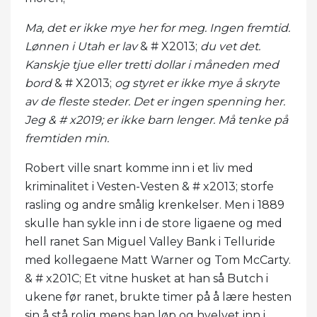
Ma, det er ikke mye her for meg. Ingen fremtid.
Lønnen i Utah er lav
& # X2013;
du vet det.
Kanskje tjue eller tretti dollar i måneden med
bord
& # X2013;
og styret er ikke mye å skryte
av de fleste steder. Det er ingen spenning her.
Jeg & # x2019; er ikke barn lenger. Må tenke på
fremtiden min.
Robert ville snart komme inn i et liv med
kriminalitet i Vesten-Vesten & # x2013; storfe
rasling og andre smålig krenkelser. Men i 1889
skulle han sykle inn i de store ligaene og med
hell ranet San Miguel Valley Bank i Telluride
med kollegaene Matt Warner og Tom McCarty.
& # x201C; Et vitne husket at han så Butch i
ukene før ranet, brukte timer på å lære hesten
sin å stå rolig mens han løp og hvelvet inn i