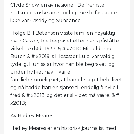
Clyde Snow, en av nasjonen'De fremste
rettsmedisinske antropologene slo fast at de
ikke var Cassidy og Sundance.
I følge Bill Betenson visste familien nøyaktig
hvor Cassidy ble begravet etter hans påståtte
virkelige død i 1937: & # x201C; Min oldemor,
Butch & # x2019; s lillesøster Lula, var veldig
tydelig. Hun sa at hvor han ble begravet, og
under hvilket navn, var en
familiehemmelighet; at han ble jaget hele livet
og nå hadde han en sjanse til endelig å hvile i
fred & # x2013; og det er slik det må være. & #
x201D;
Av Hadley Meares
Hadley Meares er en historisk journalist med