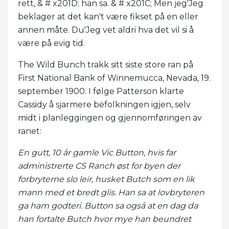
rett, & # x201D; han sa. & # x201C; Men jeg'Jeg
beklager at det kan't være fikset på en eller
annen måte. Du'Jeg vet aldri hva det vil si å
være på evig tid.
The Wild Bunch trakk sitt siste store ran på
First National Bank of Winnemucca, Nevada, 19.
september 1900. I følge Patterson klarte
Cassidy å sjarmere befolkningen igjen, selv
midt i planleggingen og gjennomføringen av
ranet:
En gutt, 10 år gamle Vic Button, hvis far
administrerte CS Ranch øst for byen der
forbryterne slo leir, husket Butch som en lik
mann med et bredt glis. Han sa at lovbryteren
ga ham godteri. Button sa også at en dag da
han fortalte Butch hvor mye han beundret