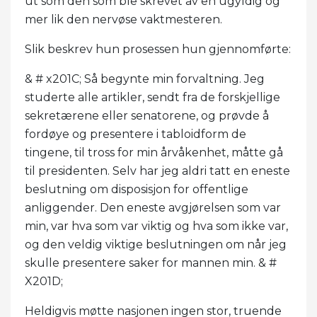
ut som den som ble skrevet av en ugyldig og
mer lik den nervøse vaktmesteren.
Slik beskrev hun prosessen hun gjennomførte:
& # x201C; Så begynte min forvaltning. Jeg
studerte alle artikler, sendt fra de forskjellige
sekretærene eller senatorene, og prøvde å
fordøye og presentere i tabloidform de
tingene, til tross for min årvåkenhet, måtte gå
til presidenten. Selv har jeg aldri tatt en eneste
beslutning om disposisjon for offentlige
anliggender. Den eneste avgjørelsen som var
min, var hva som var viktig og hva som ikke var,
og den veldig viktige beslutningen om når jeg
skulle presentere saker for mannen min. & #
X201D;
Heldigvis møtte nasjonen ingen stor, truende