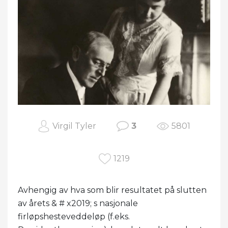
Virgil Tyler
3
5801
1219
Avhengig av hva som blir resultatet på slutten
av årets & # x2019; s nasjonale
firløpshesteveddeløp (f.eks.