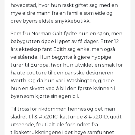
hovedstad, hvor hun raskt giftet seg med en
mye eldre mann fra en familie som eide og
drev byens eldste smykkebutikk..
Som fru Norman Galt fødte hun en sønn, men
babygutten døde i løpet av få dager. Etter 12
års ekteskap fant Edith seg enke, men også
velstående. Hun begynte å gjøre hyppige
turer til Europa, hvor hun utviklet en smak for
haute couture til den parisiske designeren
Worth. Og da hun var i Washington, gjorde
hun en skvett ved å bli den første kvinnen i
byen som kjørte sin egen bil.
Til tross for rikdommen hennes og det man
sladret til & # x201C; kattunge & # x201D; godt
utseende, fru Galt ble forhindret fra
tilbaketrukkningene i det høye samfunnet