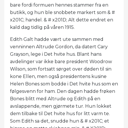
bare fordi formuen hennes stammer fra en
butikk, og hun ble snobbete markert som & #
x201C; handel. & # x201D; Alt dette endret en
kald dag tidlig på våren 1915.
Edith Galt hadde vært ute sammen med
venninnen Altrude Gordon, da datert Cary
Grayson, lege i Det hvite hus. Blant hans
avdelinger var ikke bare president Woodrow
Wilson, som fortsatt sørget over døden til sin
kone Ellen, men også presidentens kusine
Helen Bones som bodde i Det hvite hus som en
følgesvenn for ham. Den dagen hadde frøken
Bones blitt med Altrude og Edith på en
avslappende, men gjørmete tur. Hun lokket
dem tilbake til Det hvite hus for litt varm te.
Som Edith sa det, snudde hun & # x201C; et