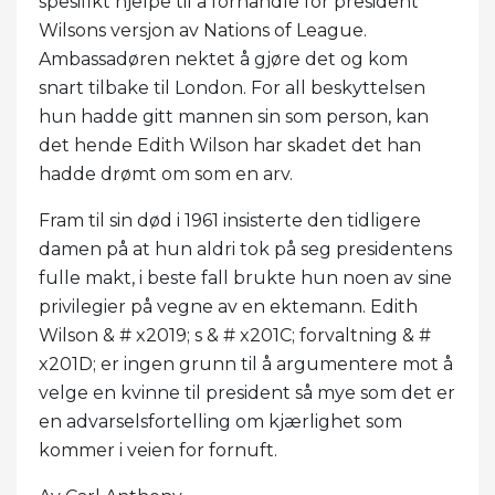
spesifikt hjelpe til å forhandle for president
Wilsons versjon av Nations of League.
Ambassadøren nektet å gjøre det og kom
snart tilbake til London. For all beskyttelsen
hun hadde gitt mannen sin som person, kan
det hende Edith Wilson har skadet det han
hadde drømt om som en arv.
Fram til sin død i 1961 insisterte den tidligere
damen på at hun aldri tok på seg presidentens
fulle makt, i beste fall brukte hun noen av sine
privilegier på vegne av en ektemann. Edith
Wilson & # x2019; s & # x201C; forvaltning & #
x201D; er ingen grunn til å argumentere mot å
velge en kvinne til president så mye som det er
en advarselsfortelling om kjærlighet som
kommer i veien for fornuft.