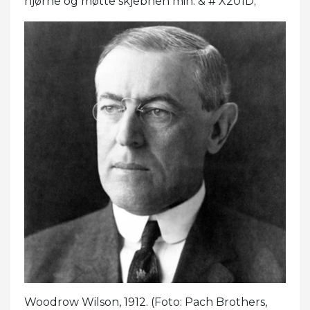
hjørne og møtte skjebnen min. & # X201D;
Woodrow Wilson, 1912. (Foto: Pach Brothers,