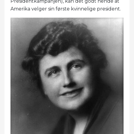
Presidentkampanjen), kan det godt hende at
Amerika velger sin første kvinnelige president.