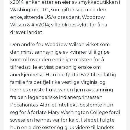
x2014; enken etter en eier av smykkebutikken i
Washington, D.C., som gifter seg med den
enke, sittende USAs president, Woodrow
Wilson & # x2014; ville bli beskyldt for å ha
drevet landet.
Den andre fru Woodrow Wilson virket som
den minst sannsynlige av kvinner til å gripe
kontroll over den endelige makten for å
tilfredsstille et visst personlig ønske om
anerkjennelse. Hun ble født i 1872 til en fattig
familie fra det fjellrike vestlige Virginia, og
hennes eneste flukt var en fjern avstamning
fra den legendariske indianerprinsessen
Pocahontas. Aldri et intellekt, bestemte hun
seg for å forlate Mary Washington College fordi
sovesalen hennes var for kald. I stedet fulgte
hun en eldre søster og gikk videre til landets