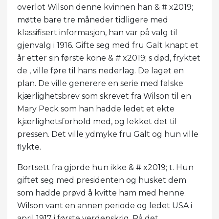
overlot Wilson denne kvinnen han & # x2019;
møtte bare tre måneder tidligere med
klassifisert informasjon, han var på valg til
gjenvalg i 1916. Gifte seg med fru Galt knapt et
år etter sin første kone & # x2019; s død, fryktet
de , ville føre til hans nederlag. De laget en
plan. De ville generere en serie med falske
kjærlighetsbrev som skrevet fra Wilson til en
Mary Peck som han hadde ledet et ekte
kjærlighetsforhold med, og lekket det til
pressen. Det ville ydmyke fru Galt og hun ville
flykte.
Bortsett fra gjorde hun ikke & # x2019; t. Hun
giftet seg med presidenten og husket dem
som hadde prøvd å kvitte ham med henne.
Wilson vant en annen periode og ledet USA i
april 1917 i første verdenskrig. På det