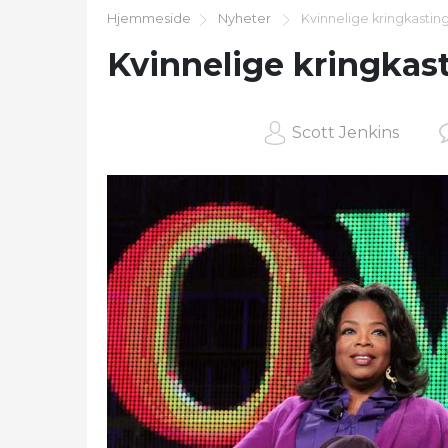
Hjemmeside
Nyheter
Kvinnelige kringkastin
Kvinnelige kringkas
Scott Jenkins