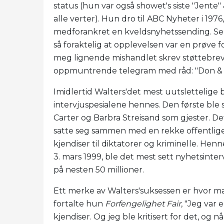
status (hun var også showet's siste "Jente"
alle verter). Hun dro til ABC Nyheter i 197
medforankret en kveldsnyhetssending. Sel
så foraktelig at opplevelsen var en prøve f
meg lignende mishandlet skrev støttebrev
oppmuntrende telegram med råd: "Don & # 
Imidlertid Walters'det mest uutslettelige 
intervjuspesialene hennes. Den første ble
Carter og Barbra Streisand som gjester. Det
satte seg sammen med en rekke offentlige
kjendiser til diktatorer og kriminelle. He
3. mars 1999, ble det mest sett nyhetsinte
på nesten 50 millioner.
Ett merke av Walters'suksessen er hvor ma
fortalte hun
Forfengelighet Fair
, "Jeg var 
kjendiser. Og jeg ble kritisert for det, og nå 