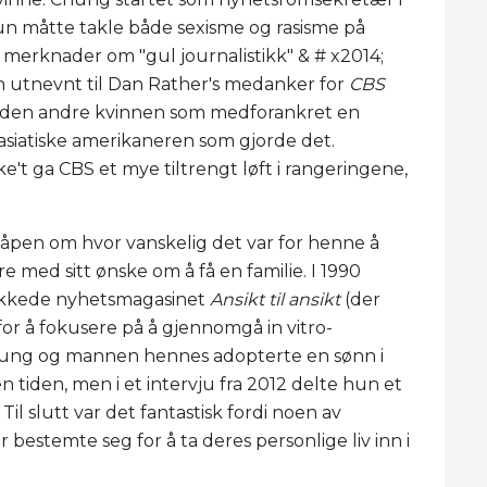
 Hun måtte takle både sexisme og rasisme på
merknader om "gul journalistikk" & # x2014;
un utnevnt til Dan Rather's medanker for
CBS
r den andre kvinnen som medforankret en
asiatiske amerikaneren som gjorde det.
't ga CBS et mye tiltrengt løft i rangeringene,
åpen om hvor vanskelig det var for henne å
 med sitt ønske om å få en familie. I 1990
llykkede nyhetsmagasinet
Ansikt til ansikt
(der
r å fokusere på å gjennomgå in vitro-
Chung og mannen hennes adopterte en sønn i
tiden, men i et intervju fra 2012 delte hun et
Til slutt var det fantastisk fordi noen av
bestemte seg for å ta deres personlige liv inn i