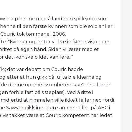
w hjalp henne med å lande en spillejobb som
 henne til den første kvinnen som ble solo anker i
 Couric tok tømmene i 2006,
e: "Kvinner og jenter vil ha sin første visjon om
oritet på egen hånd. Siden vi lærer med et
 det ikoniske bildet kan føre. "
2014; det var debatt om Couric hadde
og etter at hun gikk på lufta ble klærne og
rde denne oppmerksomheten ikke't resulterer i
forble fast på sisteplass). Ved å sitte i
idlertid at himmelen ville ikke't faller ned fordi
ne Sawyer gikk inn i den samme rollen på ABC i
lvis takket være at Couric kompetent har ledet