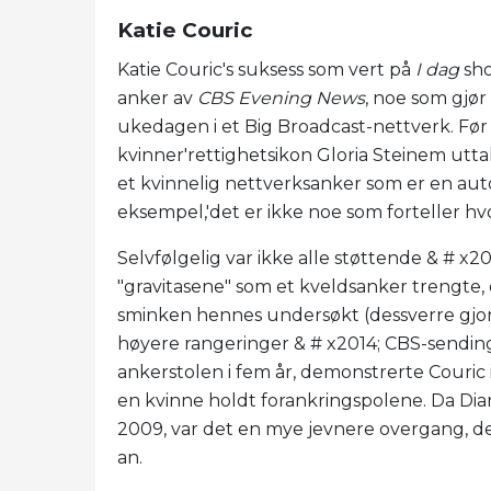
Katie Couric
Katie Couric's suksess som vert på
I dag
sho
anker av
CBS Evening News
, noe som gjør
ukedagen i et Big Broadcast-nettverk. Før
kvinner'rettighetsikon Gloria Steinem uttalt
et kvinnelig nettverksanker som er en aut
eksempel,'det er ikke noe som forteller hvor
Selvfølgelig var ikke alle støttende & # x
"gravitasene" som et kveldsanker trengte, 
sminken hennes undersøkt (dessverre gjo
høyere rangeringer & # x2014; CBS-sendingen 
ankerstolen i fem år, demonstrerte Couric im
en kvinne holdt forankringspolene. Da Dia
2009, var det en mye jevnere overgang, de
an.