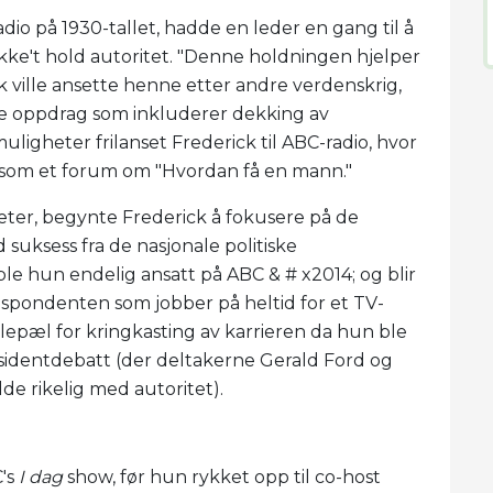
dio på 1930-tallet, hadde en leder en gang til å
kke't hold autoritet. "Denne holdningen hjelper
rk ville ansette henne etter andre verdenskrig,
e oppdrag som inkluderer dekking av
gheter frilanset Frederick til ABC-radio, hvor
r som et forum om "Hvordan få en mann."
heter, begynte Frederick å fokusere på de
suksess fra de nasjonale politiske
le hun endelig ansatt på ABC & # x2014; og blir
spondenten som jobber på heltid for et TV-
ilepæl for kringkasting av karrieren da hun ble
identdebatt (der deltakerne Gerald Ford og
e rikelig med autoritet).
C's
I dag
show, før hun rykket opp til co-host