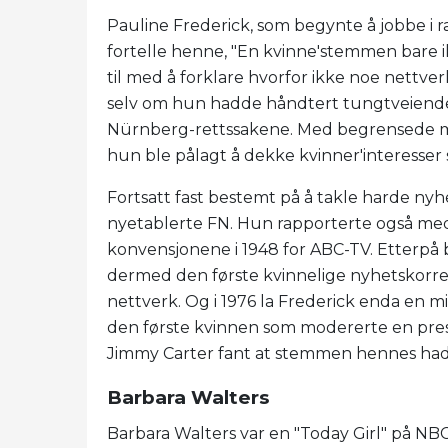
Pauline Frederick, som begynte å jobbe i ra
fortelle henne, "En kvinne'stemmen bare i
til med å forklare hvorfor ikke noe nettve
selv om hun hadde håndtert tungtveiend
Nürnberg-rettssakene. Med begrensede muli
hun ble pålagt å dekke kvinner'interesse
Fortsatt fast bestemt på å takle harde ny
nyetablerte FN. Hun rapporterte også med 
konvensjonene i 1948 for ABC-TV. Etterpå b
dermed den første kvinnelige nyhetskorre
nettverk. Og i 1976 la Frederick enda en m
den første kvinnen som modererte en pres
Jimmy Carter fant at stemmen hennes hadd
Barbara Walters
Barbara Walters var en "Today Girl" på NB