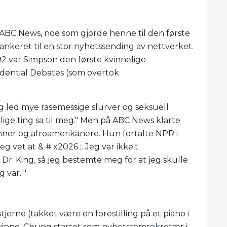
 ABC News, noe som gjorde henne til den første
ankeret til en stor nyhetssending av nettverket.
 1992 var Simpson den første kvinnelige
dential Debates (som overtok
jeg led mye rasemessige slurver og seksuell
elige ting sa til meg." Men på ABC News klarte
inner og afroamerikanere. Hun fortalte NPR i
eg vet at & # x2026 ;. Jeg var ikke't
Dr. King, så jeg bestemte meg for at jeg skulle
 var. "
jerne (takket være en forestilling på et piano i
vinne. Chung startet som nyhetsromsekretær i