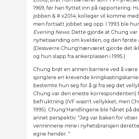
1969, før han flyttet inn på rapportering.
jobben & # x2014; kolleger vil komme med 
men fortsatt jobbet seg opp. I 1993 ble h
Evening News
. Dette gjorde at Chung va
nyhetssending om kvelden, og den første 
(Dessverre Chung'nærværet gjorde det ikke
og hun slapp fra ankerplassen i 1995.)
Chung brøt en annen barriere ved å være 
sjonglere en krevende kringkastingskarriere
bestemte hun seg for å gi fra seg det ve
Chung var den eneste korrespondenten) fo
befruktning (IVF wasn't vellykket, men 
1995). Chung'Handlingene ble hånet på den 
annet perspektiv: "Jeg var baken for vitser. 
venninnene mine i nyhetsbransjen deretter 
egne hender. "