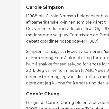
Carole Simpson
I 1988 ble Carole Simpson helgeanker hos
afroamerikanske kvinnen som ble kåret til 
Det var en rolle hun ville bli i i 15 år. Og i
moderatoren valgt av Commission on Presi
debattkoordineringsoppgaver i 1987).
Simpson har sagt at i løpet av karrieren, "
diskriminering, som å bli innbitt og forferd
hun å snakke for seg selv, og for andre kv
2011, "Jeg var en torn i siden til ABC News. J
demonstrerer og jeg var ikke't deltok med 
gjøre det jeg kunne for å endre ting der jeg
Connie Chung
Lenge før Connie Chung ble en viral videost
2006), brøt hun barrierer som TV-nyhetsk