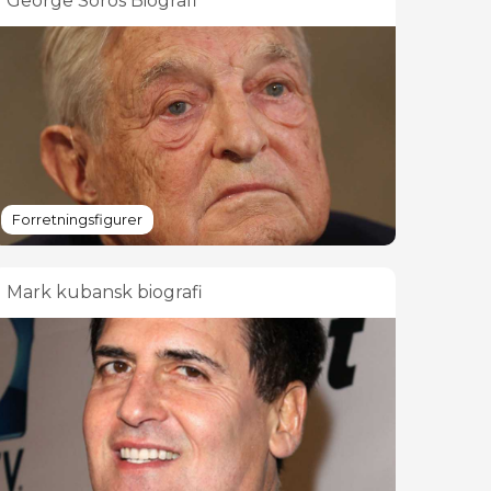
George Soros Biografi
Forretningsfigurer
Mark kubansk biografi