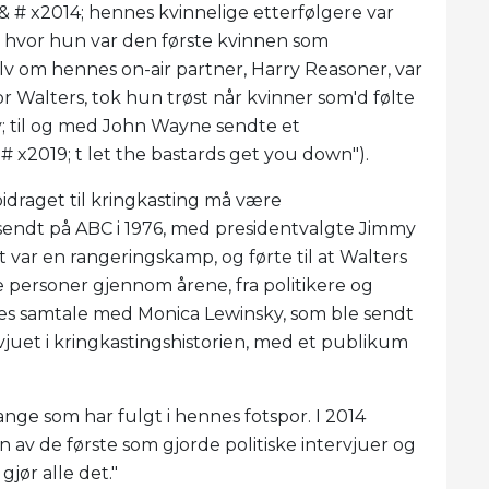
 & # x2014; hennes kvinnelige etterfølgere var
6, hvor hun var den første kvinnen som
v om hennes on-air partner, Harry Reasoner, var
or Walters, tok hun trøst når kvinner som'd følte
; til og med John Wayne sendte et
x2019; t let the bastards get you down").
bidraget til kringkasting må være
 sendt på ABC i 1976, med presidentvalgte Jimmy
 var en rangeringskamp, ​​og førte til at Walters
 personer gjennom årene, fra politikere og
nnes samtale med Monica Lewinsky, som ble sendt
rvjuet i kringkastingshistorien, med et publikum
nge som har fulgt i hennes fotspor. I 2014
en av de første som gjorde politiske intervjuer og
gjør alle det."