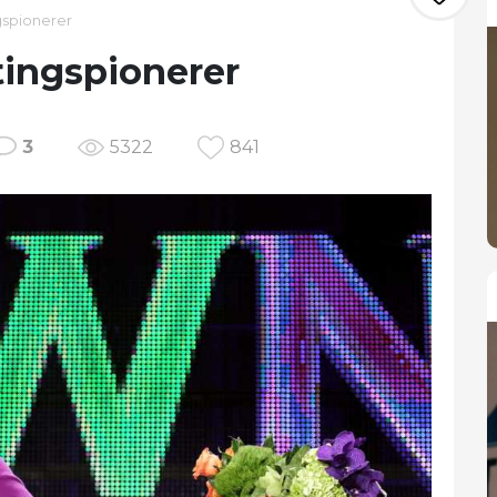
gspionerer
tingspionerer
3
5322
841