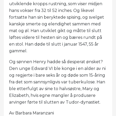
utviklende kropps rustning, som viser midjen
hans vokser fra 32 til 52 inches. Og likevel
fortsatte han sin beryktede spising, og svelget
kanskje smerte og elendighet sammen med
mat og øl. Han utviklet gikt og måtte til slutt
løftes videre til hesten sin og bæres rundt på
en stol. Han døde til slutt i januar 1547, 55 år
gammel.
Og sønnen Henry hadde så desperat ønsket?
Den unge Edward VI ble konge i en alder av ni
og regjerte i bare seks år og døde som 15-åring
fra det som sannsynligvis var tuberkulose. Han
ble etterfulgt av sine to halvsøstre, Mary og
Elizabeth, hvis egne mangler å produsere
arvinger førte til slutten av Tudor-dynastiet.
Av Barbara Maranzani