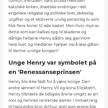
tumult, inkludert hans brudd med den
katolske kirken, drastiske endringer i det
engelske religiøse og politiske livet, skikkelig
utgifter og et ekstremt urolig personlig liv som
fikk flere koner til side kastet. Men hvor mye av
dette som kan kalkes opp til skadene og
dårlige helsene Henry pådro seg gjennom
hele livet, og medisiner hjelper oss å løse gåten
til denne urolige kongen?
Unge Henry var symbolet på
en 'Renessanseprinsen'
Henry ble ikke født for å være konge. Den
andre sønnen til Henry VII og kona Elizabeth,
Henry tilbrakte de tidligste årene omgitt av sin
mor og hennes ventende damer, i motsetning
til hans eldre bror Arthur, som som arving ble