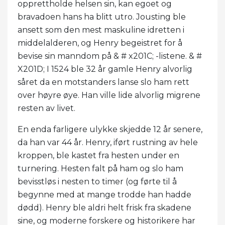
opprettholde helsen sin, kan egoet og
bravadoen hans ha blitt utro. Jousting ble
ansett som den mest maskuline idretten i
middelalderen, og Henry begeistret for å
bevise sin manndom på & # x201C; -listene. & #
X201D; I 1524 ble 32 år gamle Henry alvorlig
såret da en motstanders lanse slo ham rett
over høyre øye. Han ville lide alvorlig migrene
resten av livet.
En enda farligere ulykke skjedde 12 år senere,
da han var 44 år. Henry, iført rustning av hele
kroppen, ble kastet fra hesten under en
turnering. Hesten falt på ham og slo ham
bevisstløs i nesten to timer (og førte til å
begynne med at mange trodde han hadde
dødd). Henry ble aldri helt frisk fra skadene
sine, og moderne forskere og historikere har