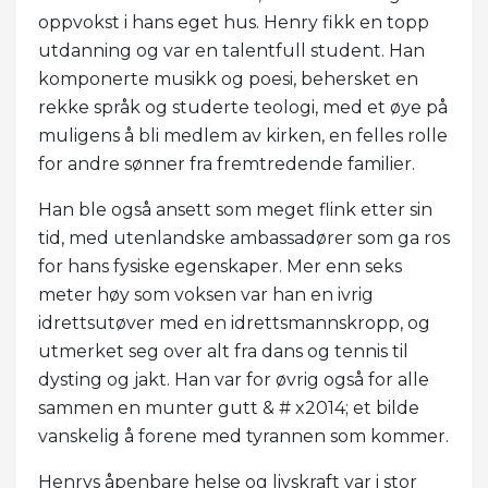
oppvokst i hans eget hus. Henry fikk en topp
utdanning og var en talentfull student. Han
komponerte musikk og poesi, behersket en
rekke språk og studerte teologi, med et øye på
muligens å bli medlem av kirken, en felles rolle
for andre sønner fra fremtredende familier.
Han ble også ansett som meget flink etter sin
tid, med utenlandske ambassadører som ga ros
for hans fysiske egenskaper. Mer enn seks
meter høy som voksen var han en ivrig
idrettsutøver med en idrettsmannskropp, og
utmerket seg over alt fra dans og tennis til
dysting og jakt. Han var for øvrig også for alle
sammen en munter gutt & # x2014; et bilde
vanskelig å forene med tyrannen som kommer.
Henrys åpenbare helse og livskraft var i stor