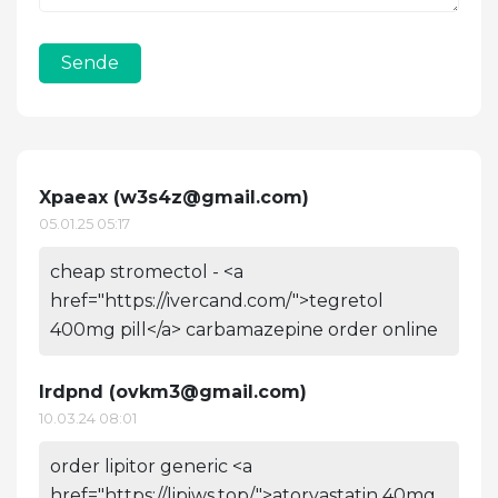
Sende
Xpaeax (
w3s4z@gmail.com
)
05.01.25 05:17
cheap stromectol - <a
href="https://ivercand.com/">tegretol
400mg pill</a> carbamazepine order online
Irdpnd (
ovkm3@gmail.com
)
10.03.24 08:01
order lipitor generic <a
href="https://lipiws.top/">atorvastatin 40mg