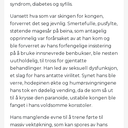
syndrom, diabetes og syfilis.
Uansett hva som var skingen for kongen,
forverret det seg jevnlig. Smertefulle, pusfylte,
støtende magesår på beina, som antagelig
opprinnelig var forårsaket av at han kom og
ble forverret av hans forfengelige insistering
på å bruke innsnevrede benbukser, ble nesten
uutholdelig, til tross for gjentatte
behandlinger. Han led av seksuell dysfunksjon,
et slag for hans antatte virilitet. Synet hans ble
verre, hodepinen økte og humørsvingningene
hans tok en dødelig vending, da de som så ut
til å krysse den paranoide, ustabile kongen ble
fanget i hans voldsomme korsstoler.
Hans manglende evne til å trene førte til
massiv vektøkning, som kan spores av hans