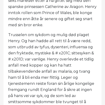
seks måneder etter å ha giftet seg med den
spanske prinsessen Catherine av Aragon. Henry
inntok rollen som Prince of Wales, ble konge
mindre enn åtte år senere og giftet seg snart
med sin bror enke.
Trusselen om sykdom og mulig død plaget
Henry. Og han hadde all rett til å være redd,
som utbrudd av tyfus, dysenteri, influensa og
den fryktede, mystiske & # x201C; sittesyken &
# x201D; var vanlige. Henry overlevde et tidlig
anfall med kopper og kan ha hatt
tilbakevendende anfall av malaria, og tvang
ham til å bli enda mer flittig. Leger og
tjenestemenn reiste foran sin årlige kongelige
fremgang rundt England for å sikre at ingen
på hans vei var syk, og de som led av
smittsomme sykdommer ble tvunget til å