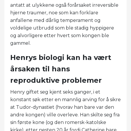
antatt at ulykkene også forårsaket irreversible
hjerne traumer, noe som kan forklare
anfallene med dårlig temperament og
voldelige utbrudd som ble stadig hyppigere
og alvorligere etter hvert som kongen ble
gammel.
Henrys biologi kan ha vært
årsaken til hans
reproduktive problemer
Henry giftet seg kjent seks ganger, i et
konstant søk etter en mannlig arving for å sikre
at Tudor-dynastiet (hvorav han bare var den
andre kongen) ville overleve. Han skilte seg fra
sin første kone (og den romersk-katolske
kirke), etter nesten 20 år fordi Catherine bare