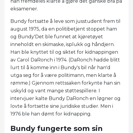
han fremdeles klarte å gjøre det ganske bra på
eksamener.
Bundy fortsatte å leve som jusstudent frem til
august 1975, da en politibetjent stoppet ham
og Bundy'Det ble funnet at kjøretøyet
inneholdt en skimaske, isplukk og håndjern.
Han ble knyttet til og siktet for kidnappingen
av Carol DaRonch i 1974. (DaRonch hadde blitt
lurt til å komme inn i Bundy's bil når han'd
utga seg for å være politimann, men klarte å
rømme.) Gjennom rettssaken forkynte han sin
uskyld og vant mange støttespillere. I
intervjuer kalte Bundy DaRonch en løgner og
lovte å fortsette sine juridiske studier. Men i
1976 ble han dømt for kidnapping.
Bundy fungerte som sin