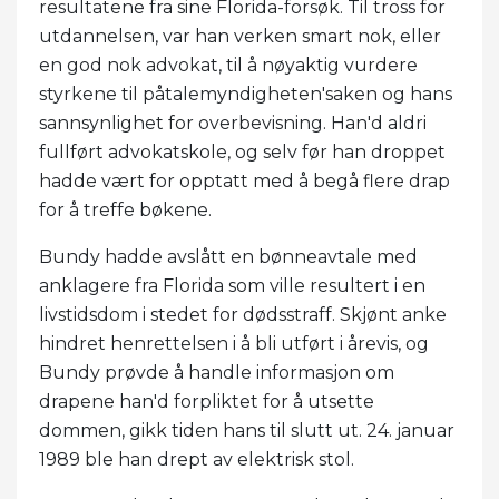
resultatene fra sine Florida-forsøk. Til tross for
utdannelsen, var han verken smart nok, eller
en god nok advokat, til å nøyaktig vurdere
styrkene til påtalemyndigheten'saken og hans
sannsynlighet for overbevisning. Han'd aldri
fullført advokatskole, og selv før han droppet
hadde vært for opptatt med å begå flere drap
for å treffe bøkene.
Bundy hadde avslått en bønneavtale med
anklagere fra Florida som ville resultert i en
livstidsdom i stedet for dødsstraff. Skjønt anke
hindret henrettelsen i å bli utført i årevis, og
Bundy prøvde å handle informasjon om
drapene han'd forpliktet for å utsette
dommen, gikk tiden hans til slutt ut. 24. januar
1989 ble han drept av elektrisk stol.