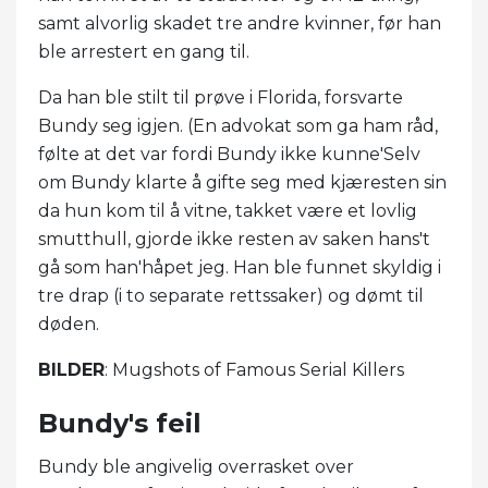
samt alvorlig skadet tre andre kvinner, før han
ble arrestert en gang til.
Da han ble stilt til prøve i Florida, forsvarte
Bundy seg igjen. (En advokat som ga ham råd,
følte at det var fordi Bundy ikke kunne'Selv
om Bundy klarte å gifte seg med kjæresten sin
da hun kom til å vitne, takket være et lovlig
smutthull, gjorde ikke resten av saken hans't
gå som han'håpet jeg. Han ble funnet skyldig i
tre drap (i to separate rettssaker) og dømt til
døden.
BILDER
: Mugshots of Famous Serial Killers
Bundy's feil
Bundy ble angivelig overrasket over