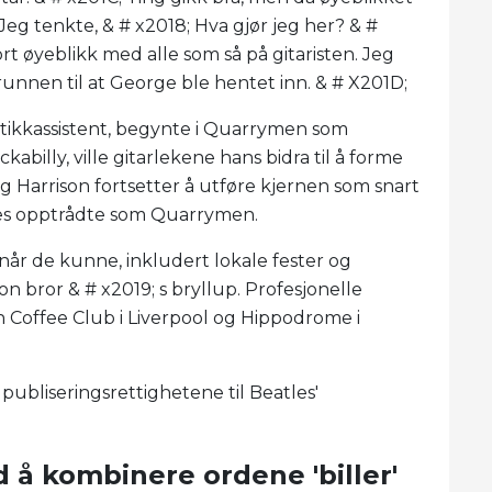
; Jeg tenkte, & # x2018; Hva gjør jeg her? & #
ort øyeblikk med alle som så på gitaristen. Jeg
runnen til at George ble hentet inn. & # X201D;
tikkassistent, begynte i Quarrymen som
ckabilly, ville gitarlekene hans bidra til å forme
g Harrison fortsetter å utføre kjernen som snart
eles opptrådte som Quarrymen.
r de kunne, inkludert lokale fester og
n bror & # x2019; s bryllup. Profesjonelle
h Coffee Club i Liverpool og Hippodrome i
ubliseringsrettighetene til Beatles'
d å kombinere ordene 'biller'