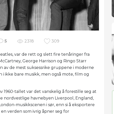
5
2318
309
tles, var de rett og slett fire tenåringer fra
McCartney, George Harrison og Ringo Starr
ne en av de mest suksessrike gruppene i moderne
n i ikke bare musikk, men også mote, film og
1960-tallet var det vanskelig å forestille seg at
ge nordvestlige havnebyen Liverpool, England,
London-musikkscenen i sør, enn si å eksportere
en verden som ivrig åpner seg for