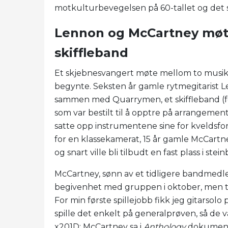
motkulturbevegelsen på 60-tallet og det s
Lennon og McCartney møtte
skiffleband
Et skjebnesvangert møte mellom to musikk
begynte. Seksten år gamle rytmegitarist 
sammen med Quarrymen, et skiffleband (f
som var bestilt til å opptre på arrangement
satte opp instrumentene sine for kveldsfor
for en klassekamerat, 15 år gamle McCartn
og snart ville bli tilbudt en fast plass i ste
McCartney, sønn av et tidligere bandmedlem o
begivenhet med gruppen i oktober, men tin
For min første spillejobb fikk jeg gitarsol
spille det enkelt på generalprøven, så de v
x201D; McCartney sa i
Anthology
dokumenta