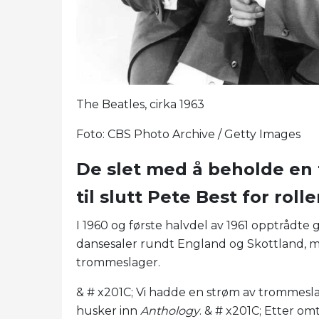
The Beatles, cirka 1963
Foto: CBS Photo Archive / Getty Images
De slet med å beholde en
til slutt Pete Best for roll
I 1960 og første halvdel av 1961 opptrådte
dansesaler rundt England og Skottland, me
trommeslager.
& # x201C; Vi hadde en strøm av trommesl
husker inn
Anthology
. & # x201C; Etter om