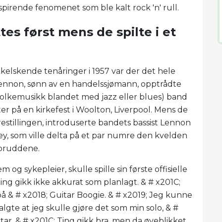
pirende fenomenet som ble kalt rock 'n' rull.
s først mens de spilte i et
elskende tenåringer i 1957 var der det hele
Lennon, sønn av en handelssjømann, opptrådte
olkemusikk blandet med jazz eller blues) band
er på en kirkefest i Woolton, Liverpool. Mens de
estillingen, introduserte bandets bassist Lennon
ey, som ville delta på et par numre den kvelden
inbruddene.
g sykepleier, skulle spille sin første offisielle
g gikk ikke akkurat som planlagt. & # x201C;
o på & # x2018; Guitar Boogie. & # x2019; Jeg kunne
algte at jeg skulle gjøre det som min solo, & #
r. & # x201C; Ting gikk bra, men da øyeblikket