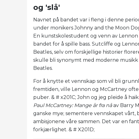
og 'slå'
Navnet på bandet var i fleng i denne perio
under monikers Johnny and the Moon Dogs 
En kunstskolestudent og venn av Lennon & # 
bandet for å spille bass. Sutcliffe og Lenn
Beatles, selv om forskjellige historier flo
skulle bli synonymt med moderne musikk v
Beatles.
For å knytte et vennskap som vil bli grunn
fremtiden, ville Lennon og McCartney ofte
puber. & # x201C; John og jeg pleide å hai
Paul McCartney: Mange år fra nå
av Barry M
ganske mye; sementere vennskapet vårt, b
ambisjonene våre sammen. Det var en fantas
forkjærlighet. & # X201D;