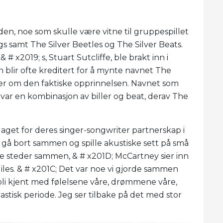
den, noe som skulle være vitne til gruppespillet
samt The Silver Beetles og The Silver Beats.
x2019; s, Stuart Sutcliffe, ble brakt inn i
on blir ofte kreditert for å mynte navnet The
rerer om den faktiske opprinnelsen. Navnet som
ar en kombinasjon av biller og beat, derav The
laget for deres singer-songwriter partnerskap i
 gå bort sammen og spille akustiske sett på små
ke steder sammen, & # x201D; McCartney sier inn
iles. & # x201C; Det var noe vi gjorde sammen
li kjent med følelsene våre, drømmene våre,
tisk periode. Jeg ser tilbake på det med stor