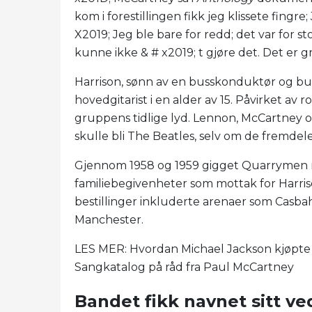
kom i forestillingen fikk jeg klissete fingre
X2019; Jeg ble bare for redd; det var for st
kunne ikke & # x2019; t gjøre det. Det er g
Harrison, sønn av en busskonduktør og bu
hovedgitarist i en alder av 15. Påvirket av ro
gruppens tidlige lyd. Lennon, McCartney o
skulle bli The Beatles, selv om de fremd
Gjennom 1958 og 1959 gigget Quarrymen nå
familiebegivenheter som mottak for Harriso
bestillinger inkluderte arenaer som Casba
Manchester.
LES MER: Hvordan Michael Jackson kjøpte p
Sangkatalog på råd fra Paul McCartney
Bandet fikk navnet sitt ve