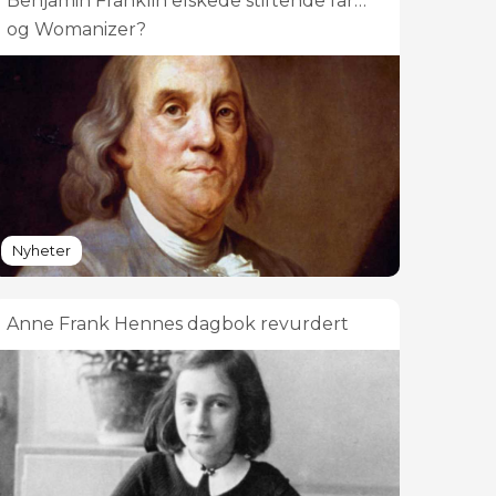
Benjamin Franklin elskede stiftende far…
og Womanizer?
Nyheter
Anne Frank Hennes dagbok revurdert