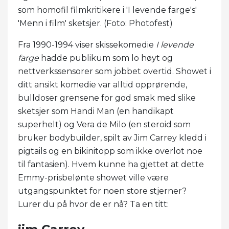
som homofil filmkritikere i 'I levende farge's'
'Menn i film' sketsjer. (Foto: Photofest)
Fra 1990-1994 viser skissekomedie
I levende
farge
hadde publikum som lo høyt og
nettverkssensorer som jobbet overtid. Showet i
ditt ansikt komedie var alltid opprørende,
bulldoser grensene for god smak med slike
sketsjer som Handi Man (en handikapt
superhelt) og Vera de Milo (en steroid som
bruker bodybuilder, spilt av Jim Carrey kledd i
pigtails og en bikinitopp som ikke overlot noe
til fantasien). Hvem kunne ha gjettet at dette
Emmy-prisbelønte showet ville være
utgangspunktet for noen store stjerner?
Lurer du på hvor de er nå? Ta en titt: