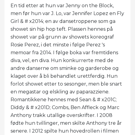
En tid etter at hun var Jenny on the Block,
men før hun var J. Lo, var Jennifer Lopez en Fly
Girl & # x2014; en av dansetroppene som ga
showet sin hip hop teft. Plassen hennes på
showet var på grunn av showets koreograf
Rosie Perez, i det minste i følge Perez 's
memoar fra 2014. I følge boka var fremtidens
diva, vel, en diva. Hun konkurrerte med de
andre danserne om sminke og garderobe og
klaget over å bli behandlet urettferdig. Hun
forlot showet etter to sesonger, men ble snart
en megastar og elskling av paparazziene.
Romantikkene hennes med Sean & # x201C;
Diddy & # x201D; Combs, Ben Affleck og Marc
Anthony trakk utallige overskrifter. I 2008
fødte hun tvillinger, men skilte Anthony tre år
senere. I 2012 spilte hun hovedrollen i filmen