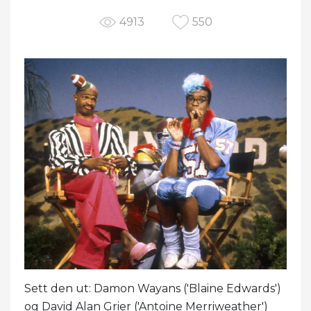
4913
550
Sett den ut: Damon Wayans ('Blaine Edwards')
og David Alan Grier ('Antoine Merriweather')