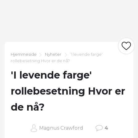
Hjemmeside
Nyheter
'I levende farge'
rollebesetning Hvor er de nå?
'I levende farge'
rollebesetning Hvor er
de nå?
Magnus Crawford
4