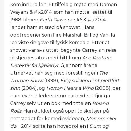
kom inn i rollen. Et tilfeldig møte med Damon
Wayans & # x2014; som han møtte i settet til
1988-filmen
Earth Girls er enkle
& # x2014;
landet ham et sted på showet. Hans
opptredener som Fire Marshall Bill og Vanilla
Ice viste sin gave til fysisk komedie. Etter at
showet var avsluttet, begynte Carrey sin reise
til stjernestatus med hitfilmen
Ace Ventura:
Detektiv fra kjæledyr
. Gjennom årene
utmerket han seg med forestillinger i
The
Truman Show
(1998),
Evig solskinn i et plettfritt
sinn
(2004), og
Horton Hears a Who
(2008), der
han leverte lederstemmearbeidet. I fjor ga
Carrey selv ut en bok med tittelen
Roland
Rolls
. Han dukket også opp i to sketsjer på
nettstedet for komedievideoen,
Morsom eller
dø
. I 2014 spilte han hovedrollen i
Dum og