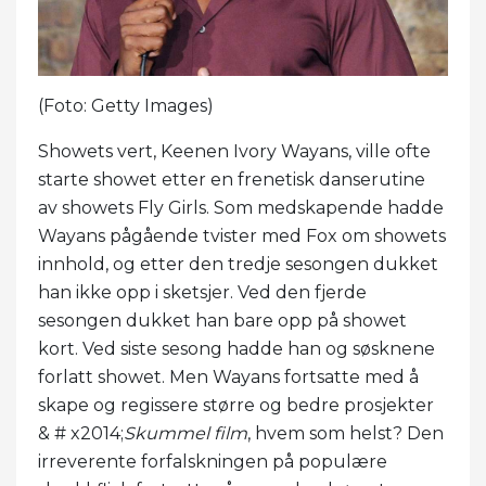
(Foto: Getty Images)
Showets vert, Keenen Ivory Wayans, ville ofte
starte showet etter en frenetisk danserutine
av showets Fly Girls. Som medskapende hadde
Wayans pågående tvister med Fox om showets
innhold, og etter den tredje sesongen dukket
han ikke opp i sketsjer. Ved den fjerde
sesongen dukket han bare opp på showet
kort. Ved siste sesong hadde han og søsknene
forlatt showet. Men Wayans fortsatte med å
skape og regissere større og bedre prosjekter
& # x2014;
Skummel film
, hvem som helst? Den
irreverente forfalskningen på populære