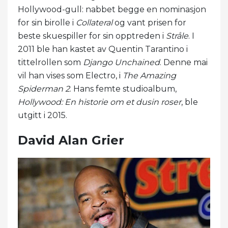
Hollywood-gull: nabbet begge en nominasjon
for sin birolle i
Collateral
og vant prisen for
beste skuespiller for sin opptreden i
Stråle
. I
2011 ble han kastet av Quentin Tarantino i
tittelrollen som
Django Unchained
. Denne mai
vil han vises som Electro, i
The Amazing
Spiderman 2
. Hans femte studioalbum,
Hollywood: En historie om et dusin roser
, ble
utgitt i 2015.
David Alan Grier