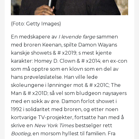
(Foto: Getty Images)
En medskapere av
I levende farge
sammen
med broren Keenan, spilte Damon Wayans
kanskje showets & # x2019; s mest kjente
karakter: Homey D. Clown & # x2014; en ex-con
som må opptre som en klovn som en del av
hans prøveløslatelse. Han ville lede
skoleungene i lønninger mot & # x201C; The
Man & # x201D; så vel som bludgeon naysayers
med en sokk av øre. Damon forlot showet i
1992 i solidaritet med broren, og etter noen
kortvarige TV-prosjekter, fortsatte han med å
skrive en
New York Times
bestselger rett
Bootleg
, en morsom hyllest til familien. Fra