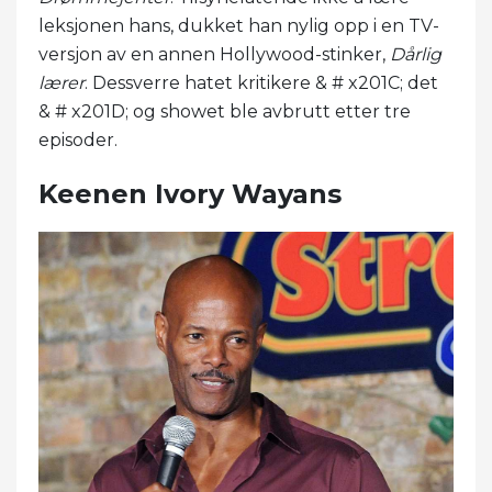
leksjonen hans, dukket han nylig opp i en TV-
versjon av en annen Hollywood-stinker,
Dårlig
lærer
. Dessverre hatet kritikere & # x201C; det
& # x201D; og showet ble avbrutt etter tre
episoder.
Keenen Ivory Wayans