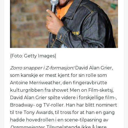
(Foto: Getty Images)
Zorro snapper i Z-formasjon!
David Alan Grier,
som kanskje er mest kjent for sin rolle som
Antoine Merriweather, den fingeravbrutte
kulturgribben fra showet Men on Film-sketsj,
David Alan Grier spilte videre i forskjellige film-,
Broadway- og TV-roller. Han har blitt nominert
til tre Tony Awards, til tross for at han en gang
hadde hovedrollen i en scene-tilpasning av
Drømmejenter
. Tilsynelatende ikke å lære