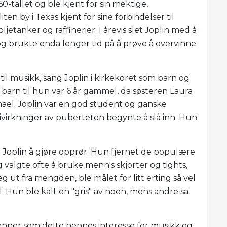
0-tallet og ble kjent for sin mektige,
ten by i Texas kjent for sine forbindelser til
jetanker og raffinerier. I årevis slet Joplin med å
g brukte enda lenger tid på å prøve å overvinne
 til musikk, sang Joplin i kirkekoret som barn og
 barn til hun var 6 år gammel, da søsteren Laura
hael. Joplin var en god student og ganske
ivirkninger av puberteten begynte å slå inn. Hun
Joplin å gjøre opprør. Hun fjernet de populære
g valgte ofte å bruke menn's skjorter og tights,
 seg ut fra mengden, ble målet for litt erting så vel
. Hun ble kalt en "gris" av noen, mens andre sa
venner som delte hennes interesse for musikk og