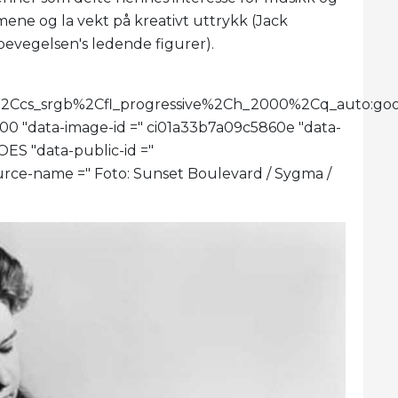
ene og la vekt på kreativt uttrykk (Jack
bevegelsen's ledende figurer).
imit%2Ccs_srgb%2Cfl_progressive%2Ch_2000%2Cq_au
2000 "data-image-id =" ci01a33b7a09c5860e "data-
ES "data-public-id ="
-name =" Foto: Sunset Boulevard / Sygma /