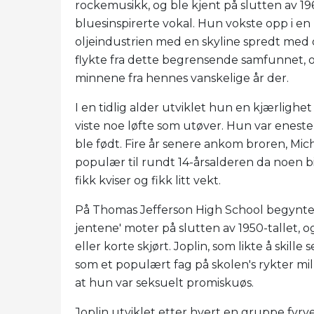
rockemusikk, og ble kjent på slutten av 196
bluesinspirerte vokal. Hun vokste opp i en li
oljeindustrien med en skyline spredt med ol
flykte fra dette begrensende samfunnet, o
minnene fra hennes vanskelige år der.
I en tidlig alder utviklet hun en kjærlighet
viste noe løfte som utøver. Hun var eneste
ble født. Fire år senere ankom broren, Mic
populær til rundt 14-årsalderen da noen b
fikk kviser og fikk litt vekt.
På Thomas Jefferson High School begynte 
jentene' moter på slutten av 1950-tallet, o
eller korte skjørt. Joplin, som likte å skille
som et populært fag på skolen's rykter mill
at hun var seksuelt promiskuøs.
Joplin utviklet etter hvert en gruppe fyr