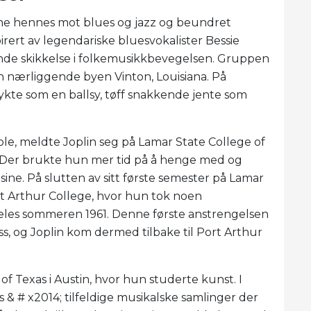
nene hennes mot blues og jazz og beundret
pirert av legendariske bluesvokalister Bessie
ende skikkelse i folkemusikkbevegelsen. Gruppen
en nærliggende byen Vinton, Louisiana. På
kte som en ballsy, tøff snakkende jente som
le, meldte Joplin seg på Lamar State College of
Der brukte hun mer tid på å henge med og
e. På slutten av sitt første semester på Lamar
ort Arthur College, hvor hun tok noen
Angeles sommeren 1961. Denne første anstrengelsen
ss, og Joplin kom dermed tilbake til Port Arthur
 of Texas i Austin, hvor hun studerte kunst. I
 & # x2014; tilfeldige musikalske samlinger der