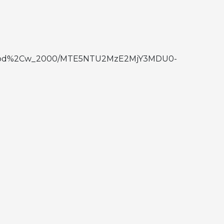
to:good%2Cw_2000/MTE5NTU2MzE2MjY3MDU0-