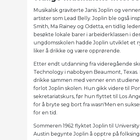
Musikalsk graviterte Janis Joplin og ven
artister som Lead Belly. Joplin ble også ins
Smith, Ma Rainey og Odetta, en tidlig led
besøkte lokale barer i arbeiderklassen i d
ungdomsskolen hadde Joplin utviklet et ry
liker å drikke og være opprørende.
Etter endt utdanning fra videregående sko
Technology i nabobyen Beaumont, Texas. 
drikke sammen med venner enn studiene sin
forlot Joplin skolen. Hun gikk videre til P
sekretariatskurs, før hun flyttet til Los 
for å bryte seg bort fra wasn'Men en sukse
for en tid.
Sommeren 1962 flyktet Joplin til University
Austin begynte Joplin å opptre på folksings