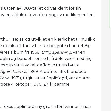
lutten av 1960-tallet og var kjent for sin
av en utilsiktet overdosering av medikamenter i
Arthur, Texas, og utviklet en kjærlighet til musikk
e det ikke't tar av til hun begynte i bandet Big
Deres album fra 1968,
Billig spenning
, var en
Joplin og bandet henne til å dele veier med Big
uesinspirerte vokal, ga Joplin ut sin første
s Again Mama!
, i 1969. Albumet fikk blandede
Perle
(1971), utgitt etter Joplin'død, var en stor
rdose 4. oktober 1970, 27 år gammel.
r, Texas. Joplin brøt ny grunn for kvinner innen