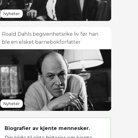
Nyheter
Roald Dahls begivenhetsrike liv før han
ble en elsket barnebokforfatter
Nyheter
Biografier av kjente mennesker.
Din kilde til ekte historier om kjente