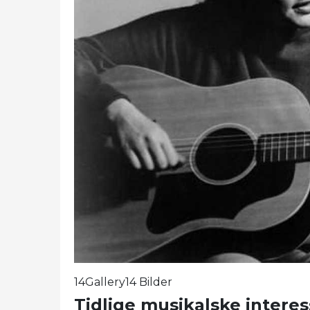
14Gallery14 Bilder
Tidlige musikalske interes