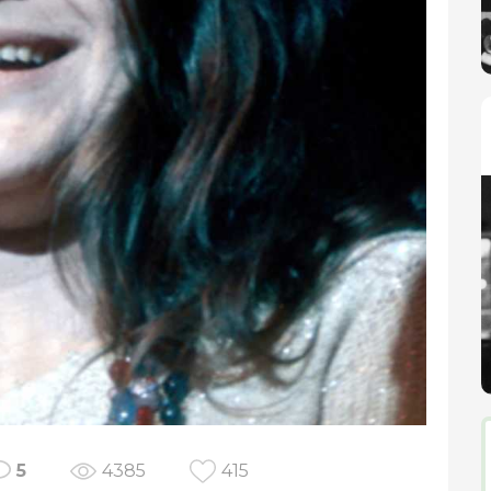
5
4385
415