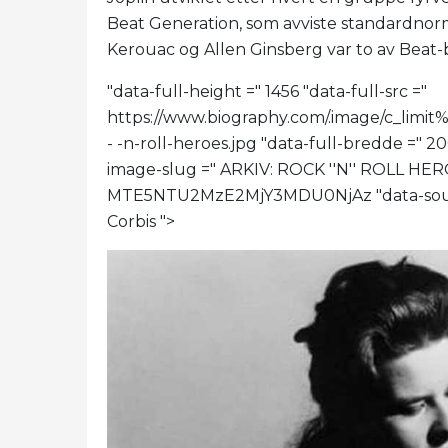
Beat Generation, som avviste standardnorm
Kerouac og Allen Ginsberg var to av Beat-
"data-full-height =" 1456 "data-full-src ="
https://www.biography.com/.image/c_l
- -n-roll-heroes.jpg "data-full-bredde =" 
image-slug =" ARKIV: ROCK ''N'' ROLL HERO
MTE5NTU2MzE2MjY3MDU0NjAz "data-source
Corbis ">