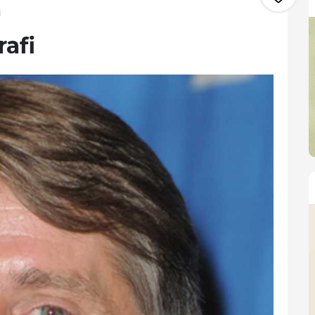
i
afi