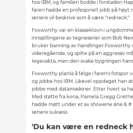
hos IBM, og familien bodde i forstaden Hap
faren hadde en profesjonell jobb på høyt 
senere vil beskrive som å være "redneck."
Foxworthy var en klasseklovn i ungdommen. 
innspillingene av tegneserier som Bob New
bruker banning av handlinger.Foxworthy v
videregående, og spilte på en aggressiv må
legevakta, men den svake bygningen hans h
Foxworthy planla å følge i faren's fotspor
og jobbe hos IBM. Likevel oppdaget han at h
jobbe med datamaskiner. Etter hvert sa han 
Med støtte fra kona, Pamela Gregg Grethe 
hadde møtt under et av showene sine & # x
senere suksess.
'Du kan være en redneck h