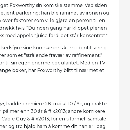
daget Foxworthy sin komiske stemme. Ved siden
betjent parkering; han ble rammet av ironien og
e over faktorer som ville gjøre en person til en
dnekk hvis: "Du noen gang har klippet plenen
ks med appelsinjuice fordi det står konsentrat."
edsføre sine komiske innsikter i identifisering
rer som et "strålende fravær av raffinement."
r til sin egen enorme popularitet. Med en TV-
mange bøker, har Foxworthy blitt tilnærmet et
yr
, hadde premiere 28. mai kl 10 / 9c
,
og brakte
på mer enn 30 år & # x2013; andre komikere
 Cable Guy & # x2013; for en uformell samtale
ner og tro hjalp ham å komme dit han er i dag.