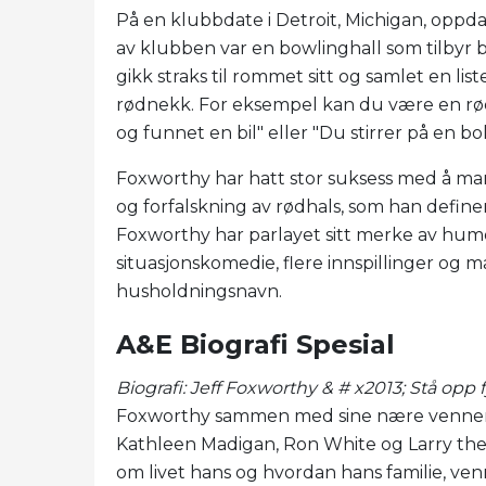
På en klubbdate i Detroit, Michigan, opp
av klubben var en bowlinghall som tilbyr 
gikk straks til rommet sitt og samlet en list
rødnekk. For eksempel kan du være en rø
og funnet en bil" eller "Du stirrer på en bo
Foxworthy har hatt stor suksess med å mark
og forfalskning av rødhals, som han define
Foxworthy har parlayet sitt merke av humo
situasjonskomedie, flere innspillinger og 
husholdningsnavn.
A&E Biografi Spesial
Biografi: Jeff Foxworthy & # x2013; Stå opp f
Foxworthy sammen med sine nære venner 
Kathleen Madigan, Ron White og Larry the
om livet hans og hvordan hans familie, ven