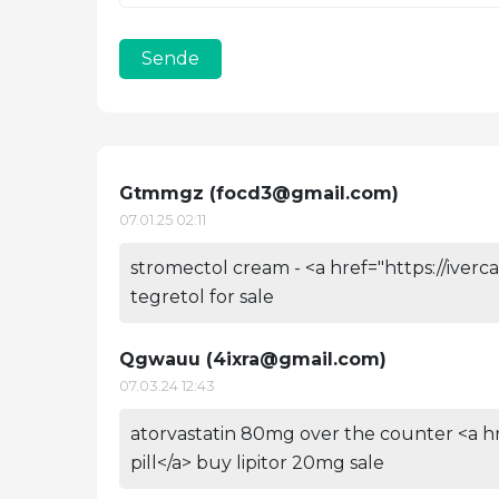
Sende
Gtmmgz (
focd3@gmail.com
)
07.01.25 02:11
stromectol cream - <a href="https://iverc
tegretol for sale
Qgwauu (
4ixra@gmail.com
)
07.03.24 12:43
atorvastatin 80mg over the counter <a hr
pill</a> buy lipitor 20mg sale