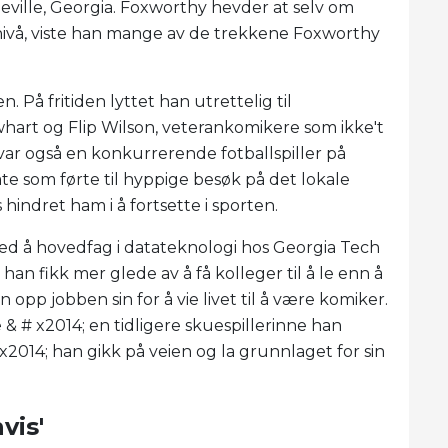
eville, Georgia. Foxworthy hevder at selv om
nivå, viste han mange av de trekkene Foxworthy
På fritiden lyttet han utrettelig til
hart og Flip Wilson, veterankomikere som ikke't
ar også en konkurrerende fotballspiller på
te som førte til hyppige besøk på det lokale
indret ham i å fortsette i sporten.
 ved å hovedfag i datateknologi hos Georgia Tech
an fikk mer glede av å få kolleger til å le enn å
opp jobben sin for å vie livet til å være komiker.
& # x2014; en tidligere skuespillerinne han
2014; han gikk på veien og la grunnlaget for sin
vis'