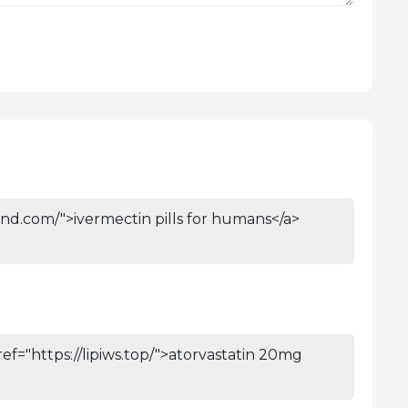
and.com/">ivermectin pills for humans</a>
ef="https://lipiws.top/">atorvastatin 20mg