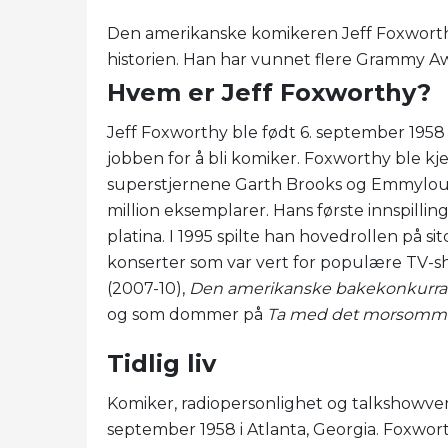
Den amerikanske komikeren Jeff Foxworth
historien. Han har vunnet flere Grammy A
Hvem er Jeff Foxworthy?
Jeff Foxworthy ble født 6. september 1958 i
jobben for å bli komiker. Foxworthy ble k
superstjernene Garth Brooks og Emmylou 
million eksemplarer. Hans første innspillin
platina. I 1995 spilte han hovedrollen på s
konserter som var vert for populære TV-
(2007-10),
Den amerikanske bakekonkurr
og som dommer på
Ta med det morsomm
Tidlig liv
Komiker, radiopersonlighet og talkshowver
september 1958 i Atlanta, Georgia. Foxwort