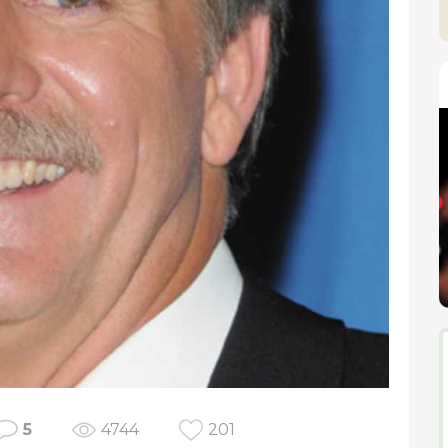
5
4744
201