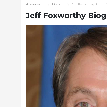
Hjemmeside
Utøvere
Jeff Foxworthy Biograf
Jeff Foxworthy Biogr