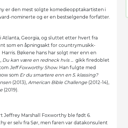
y er den mest solgte komedieopptakartisten i
ward-nominerte og er en bestselgende forfatter.
 Atlanta, Georgia, og sluttet etter hvert fra
jent som en åpningsakt for countrymusikk-
Harris. Bøkene hans har solgt mer enn en
g,
Du kan være en redneck hvis ...
gikk firedoblet
itcom
Jeff Foxworthy Show
. Han fulgte med
show som
Er du smartere enn en 5. klassing?
ansen
(2013),
American Bible Challenge
(2012-14),
e
(2019).
t Jeffrey Marshall Foxworthy ble født 6.
hy er selv fra Sør, men faren var datakonsulent