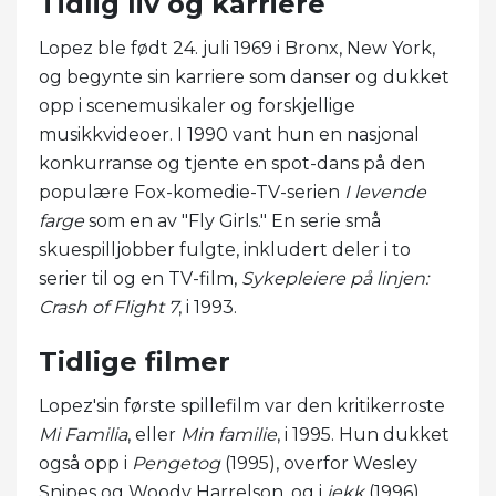
Tidlig liv og karriere
Lopez ble født 24. juli 1969 i Bronx, New York,
og begynte sin karriere som danser og dukket
opp i scenemusikaler og forskjellige
musikkvideoer. I 1990 vant hun en nasjonal
konkurranse og tjente en spot-dans på den
populære Fox-komedie-TV-serien
I levende
farge
som en av "Fly Girls." En serie små
skuespilljobber fulgte, inkludert deler i to
serier til og en TV-film,
Sykepleiere på linjen:
Crash of Flight 7
, i 1993.
Tidlige filmer
Lopez'sin første spillefilm var den kritikerroste
Mi Familia
, eller
Min familie
, i 1995. Hun dukket
også opp i
Pengetog
(1995), overfor Wesley
Snipes og Woody Harrelson, og i
jekk
(1996),