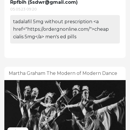
Rpfbih (
5sdwr@gmail.com
)
05.05.23 09:20
tadalafil 5mg without prescription <a
href="https://ordergnonline.com/">cheap
cialis 5mg</a> men's ed pills
Martha Graham The Modern of Modern Dance