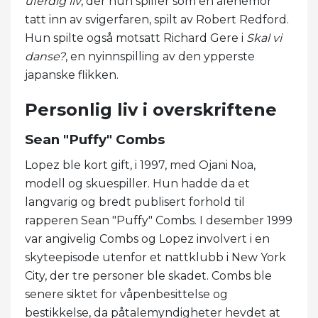
uferdig liv
, der hun spiller som en alenemor
tatt inn av svigerfaren, spilt av Robert Redford.
Hun spilte også motsatt Richard Gere i
Skal vi
danse?
, en nyinnspilling av den ypperste
japanske flikken.
Personlig liv i overskriftene
Sean "Puffy" Combs
Lopez ble kort gift, i 1997, med Ojani Noa,
modell og skuespiller. Hun hadde da et
langvarig og bredt publisert forhold til
rapperen Sean "Puffy" Combs. I desember 1999
var angivelig Combs og Lopez involvert i en
skyteepisode utenfor et nattklubb i New York
City, der tre personer ble skadet. Combs ble
senere siktet for våpenbesittelse og
bestikkelse, da påtalemyndigheter hevdet at