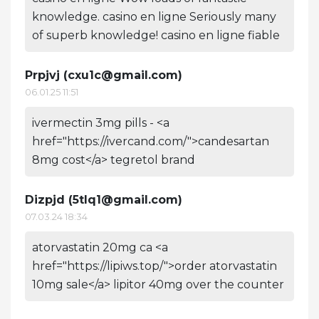
knowledge. casino en ligne Seriously many
of superb knowledge! casino en ligne fiable
Prpjvj (
cxu1c@gmail.com
)
06.01.25 11:51
ivermectin 3mg pills - <a
href="https://ivercand.com/">candesartan
8mg cost</a> tegretol brand
Dizpjd (
5tlq1@gmail.com
)
07.03.24 18:34
atorvastatin 20mg ca <a
href="https://lipiws.top/">order atorvastatin
10mg sale</a> lipitor 40mg over the counter