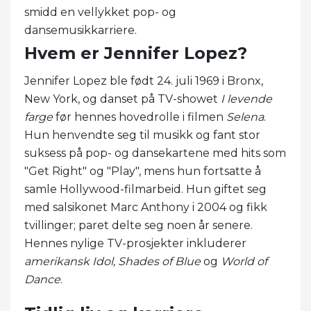
smidd en vellykket pop- og
dansemusikkarriere.
Hvem er Jennifer Lopez?
Jennifer Lopez ble født 24. juli 1969 i Bronx,
New York, og danset på TV-showet
I levende
farge
før hennes hovedrolle i filmen
Selena
.
Hun henvendte seg til musikk og fant stor
suksess på pop- og dansekartene med hits som
"Get Right" og "Play", mens hun fortsatte å
samle Hollywood-filmarbeid. Hun giftet seg
med salsikonet Marc Anthony i 2004 og fikk
tvillinger; paret delte seg noen år senere.
Hennes nylige TV-prosjekter inkluderer
amerikansk Idol,
Shades of Blue
og
World of
Dance
.