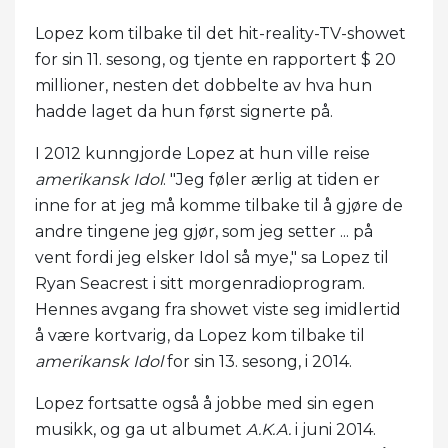
Lopez kom tilbake til det hit-reality-TV-showet
for sin 11. sesong, og tjente en rapportert $ 20
millioner, nesten det dobbelte av hva hun
hadde laget da hun først signerte på.
I 2012 kunngjorde Lopez at hun ville reise
amerikansk Idol
. "Jeg føler ærlig at tiden er
inne for at jeg må komme tilbake til å gjøre de
andre tingene jeg gjør, som jeg setter ... på
vent fordi jeg elsker Idol så mye," sa Lopez til
Ryan Seacrest i sitt morgenradioprogram.
Hennes avgang fra showet viste seg imidlertid
å være kortvarig, da Lopez kom tilbake til
amerikansk Idol
for sin 13. sesong, i 2014.
Lopez fortsatte også å jobbe med sin egen
musikk, og ga ut albumet
A.K.A.
i juni 2014.