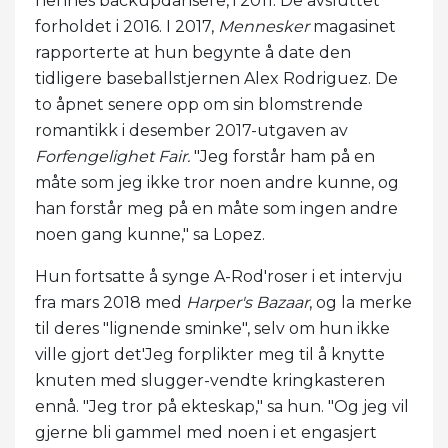
hennes backupdansere, i 2011. De avsluttet
forholdet i 2016. I 2017,
Mennesker
magasinet
rapporterte at hun begynte å date den
tidligere baseballstjernen Alex Rodriguez. De
to åpnet senere opp om sin blomstrende
romantikk i desember 2017-utgaven av
Forfengelighet Fair.
"Jeg forstår ham på en
måte som jeg ikke tror noen andre kunne, og
han forstår meg på en måte som ingen andre
noen gang kunne," sa Lopez.
Hun fortsatte å synge A-Rod'roser i et intervju
fra mars 2018 med
Harper's Bazaar
, og la merke
til deres "lignende sminke", selv om hun ikke
ville gjort det'Jeg forplikter meg til å knytte
knuten med slugger-vendte kringkasteren
ennå. "Jeg tror på ekteskap," sa hun. "Og jeg vil
gjerne bli gammel med noen i et engasjert