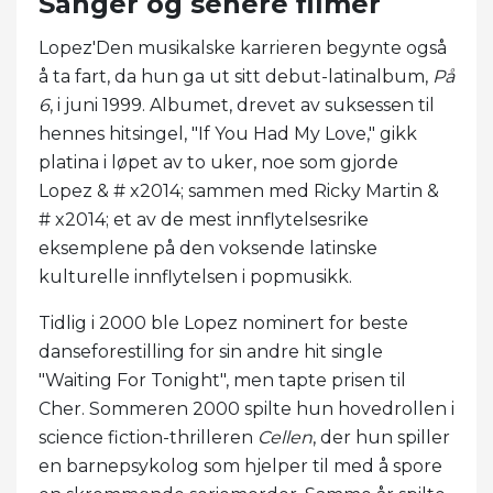
Sanger og senere filmer
Lopez'Den musikalske karrieren begynte også
å ta fart, da hun ga ut sitt debut-latinalbum,
På
6
, i juni 1999. Albumet, drevet av suksessen til
hennes hitsingel, "If You Had My Love," gikk
platina i løpet av to uker, noe som gjorde
Lopez & # x2014; sammen med Ricky Martin &
# x2014; et av de mest innflytelsesrike
eksemplene på den voksende latinske
kulturelle innflytelsen i popmusikk.
Tidlig i 2000 ble Lopez nominert for beste
danseforestilling for sin andre hit single
"Waiting For Tonight", men tapte prisen til
Cher. Sommeren 2000 spilte hun hovedrollen i
science fiction-thrilleren
Cellen
, der hun spiller
en barnepsykolog som hjelper til med å spore