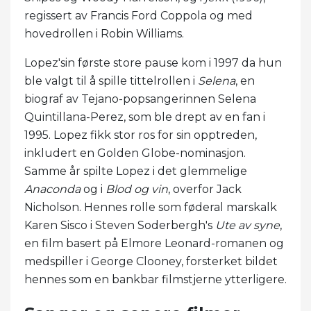
regissert av Francis Ford Coppola og med
hovedrollen i Robin Williams.
Lopez'sin første store pause kom i 1997 da hun
ble valgt til å spille tittelrollen i
Selena
, en
biograf av Tejano-popsangerinnen Selena
Quintillana-Perez, som ble drept av en fan i
1995. Lopez fikk stor ros for sin opptreden,
inkludert en Golden Globe-nominasjon.
Samme år spilte Lopez i det glemmelige
Anaconda
og i
Blod og vin
, overfor Jack
Nicholson. Hennes rolle som føderal marskalk
Karen Sisco i Steven Soderbergh's
Ute av syne
,
en film basert på Elmore Leonard-romanen og
medspiller i George Clooney, forsterket bildet
hennes som en bankbar filmstjerne ytterligere.