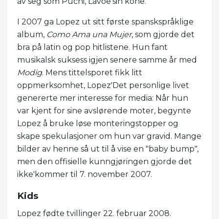
av seg som Puchi, Lavoe'sin kone.
I 2007 ga Lopez ut sitt første spanskspråklige
album,
Como Ama una Mujer
, som gjorde det
bra på latin og pop hitlistene. Hun fant
musikalsk suksess igjen senere samme år med
Modig
. Mens tittelsporet fikk litt
oppmerksomhet, Lopez'Det personlige livet
genererte mer interesse for media: Når hun
var kjent for sine avslørende moter, begynte
Lopez å bruke løse monteringstopper og
skape spekulasjoner om hun var gravid. Mange
bilder av henne så ut til å vise en "baby bump",
men den offisielle kunngjøringen gjorde det
ikke'kommer til 7. november 2007.
Kids
Lopez fødte tvillinger 22. februar 2008.