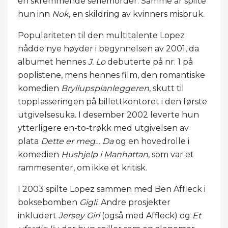
en skremmende seriemorder. Samme år spilte
hun inn
Nok
, en skildring av kvinners misbruk.
Populariteten til den multitalente Lopez
nådde nye høyder i begynnelsen av 2001, da
albumet hennes
J. Lo
debuterte på nr. 1 på
poplistene, mens hennes film, den romantiske
komedien
Bryllupsplanleggeren
, skutt til
topplasseringen på billettkontoret i den første
utgivelsesuka. I desember 2002 leverte hun
ytterligere en-to-trøkk med utgivelsen av
plata
Dette er meg… Da
og en hovedrolle i
komedien
Hushjelp i Manhattan
, som var et
rammesenter, om ikke et kritisk.
I 2003 spilte Lopez sammen med Ben Affleck i
boksebomben
Gigli
. Andre prosjekter
inkludert
Jersey Girl
(også med Affleck) og
Et