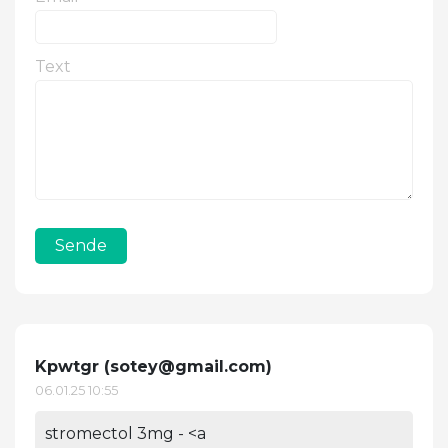
Text
Sende
Kpwtgr (
sotey@gmail.com
)
06.01.25 10:55
stromectol 3mg - <a