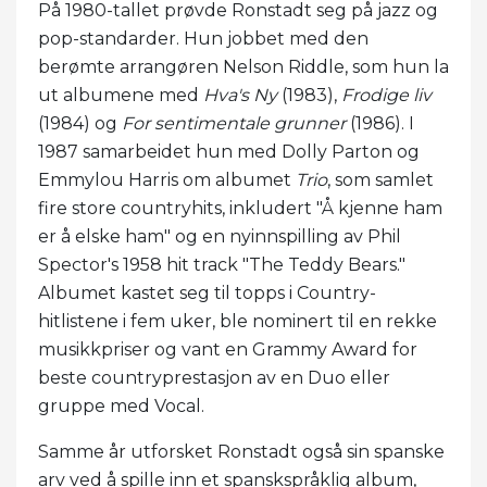
På 1980-tallet prøvde Ronstadt seg på jazz og
pop-standarder. Hun jobbet med den
berømte arrangøren Nelson Riddle, som hun la
ut albumene med
Hva's Ny
(1983),
Frodige liv
(1984) og
For sentimentale grunner
(1986). I
1987 samarbeidet hun med Dolly Parton og
Emmylou Harris om albumet
Trio
, som samlet
fire store countryhits, inkludert "Å kjenne ham
er å elske ham" og en nyinnspilling av Phil
Spector's 1958 hit track "The Teddy Bears."
Albumet kastet seg til topps i Country-
hitlistene i fem uker, ble nominert til en rekke
musikkpriser og vant en Grammy Award for
beste countryprestasjon av en Duo eller
gruppe med Vocal.
Samme år utforsket Ronstadt også sin spanske
arv ved å spille inn et spanskspråklig album,