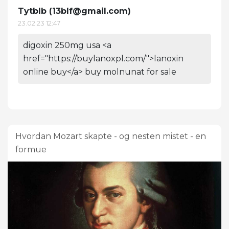
Tytblb (
13blf@gmail.com
)
23.02.23 12:47
digoxin 250mg usa <a
href="https://buylanoxpl.com/">lanoxin
online buy</a> buy molnunat for sale
Hvordan Mozart skapte - og nesten mistet - en
formue