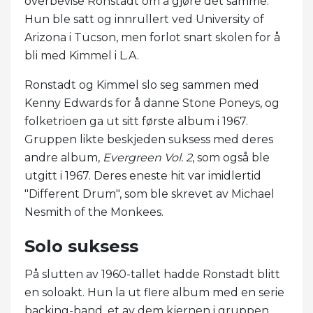
overbevise Ronstadt om å gjøre det samme.
Hun ble satt og innrullert ved University of
Arizona i Tucson, men forlot snart skolen for å
bli med Kimmel i L.A.
Ronstadt og Kimmel slo seg sammen med
Kenny Edwards for å danne Stone Poneys, og
folketrioen ga ut sitt første album i 1967.
Gruppen likte beskjeden suksess med deres
andre album,
Evergreen Vol. 2
, som også ble
utgitt i 1967. Deres eneste hit var imidlertid
"Different Drum", som ble skrevet av Michael
Nesmith of the Monkees.
Solo suksess
På slutten av 1960-tallet hadde Ronstadt blitt
en soloakt. Hun la ut flere album med en serie
backing-band, et av dem kjernen i gruppen