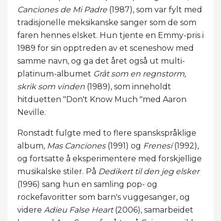
Canciones de Mi Padre
(1987), som var fylt med
tradisjonelle meksikanske sanger som de som
faren hennes elsket. Hun tjente en Emmy-pris i
1989 for sin opptreden av et sceneshow med
samme navn, og ga det året også ut multi-
platinum-albumet
Gråt som en regnstorm,
skrik som vinden
(1989), som inneholdt
hitduetten "Don't Know Much "med Aaron
Neville.
Ronstadt fulgte med to flere spanskspråklige
album,
Mas Canciones
(1991) og
Frenesí
(1992),
og fortsatte å eksperimentere med forskjellige
musikalske stiler. På
Dedikert til den jeg elsker
(1996) sang hun en samling pop- og
rockefavoritter som barn's vuggesanger, og
videre
Adieu False Heart
(2006), samarbeidet