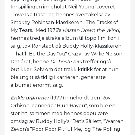
Innspillingen inneholdt Neil Young-coveret
"Love Is a Rose" og hennes overtakelse av
Smokey Robinson-klassikeren "The Tracks of
My Tears." Med 1976's
Hasten Down the Wind
,
hennes tredje strake album til topp 1 million i
salg, tok Ronstadt på Buddy Holly-klassikeren
"That'll Be the Day "og" Crazy "av Willie Nelson.
Det året, henne
De beste hits
treffer også
butikker; Selv om det trakk kritikk for at hun
ble utgitt så tidlig i karrieren, genererte
albumet enormt salg.
Enkle drømmer
(1977) inneholdt den Roy
Orbison-pennede "Blue Bayou", som ble en
stor hit, sammen med hennes populære
omslag av Buddy Holly's "Det's Så lett, "Warren
Zevon's "Poor Poor Pitiful Me," og The Rolling