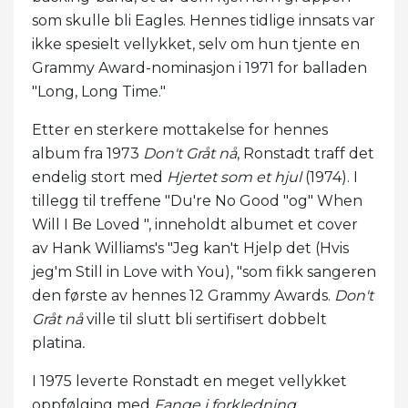
som skulle bli Eagles. Hennes tidlige innsats var
ikke spesielt vellykket, selv om hun tjente en
Grammy Award-nominasjon i 1971 for balladen
"Long, Long Time."
Etter en sterkere mottakelse for hennes
album fra 1973
Don't Gråt nå
, Ronstadt traff det
endelig stort med
Hjertet som et hjul
(1974). I
tillegg til treffene "Du're No Good "og" When
Will I Be Loved ", inneholdt albumet et cover
av Hank Williams's "Jeg kan't Hjelp det (Hvis
jeg'm Still in Love with You), "som fikk sangeren
den første av hennes 12 Grammy Awards.
Don't
Gråt nå
ville til slutt bli sertifisert dobbelt
platina
.
I 1975 leverte Ronstadt en meget vellykket
oppfølging med
Fange i forkledning
.