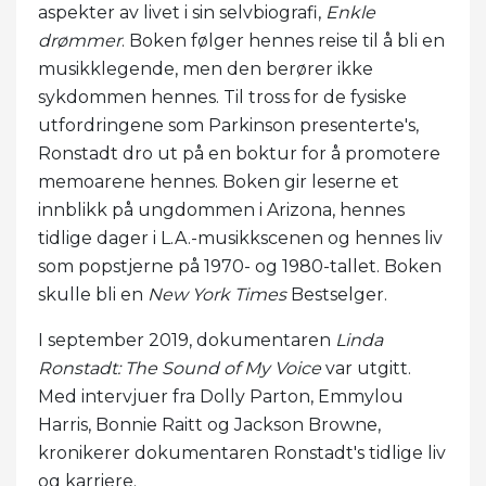
aspekter av livet i sin selvbiografi,
Enkle
drømmer
. Boken følger hennes reise til å bli en
musikklegende, men den berører ikke
sykdommen hennes. Til tross for de fysiske
utfordringene som Parkinson presenterte's,
Ronstadt dro ut på en boktur for å promotere
memoarene hennes. Boken gir leserne et
innblikk på ungdommen i Arizona, hennes
tidlige dager i L.A.-musikkscenen og hennes liv
som popstjerne på 1970- og 1980-tallet. Boken
skulle bli en
New York Times
Bestselger.
I september 2019, dokumentaren
Linda
Ronstadt: The Sound of My Voice
var utgitt.
Med intervjuer fra Dolly Parton, Emmylou
Harris, Bonnie Raitt og Jackson Browne,
kronikerer dokumentaren Ronstadt's tidlige liv
og karriere.