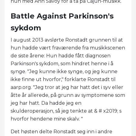
hun med Ann Savoy for å ta på Cajun-musikk.
Battle Against Parkinson's
sykdom
I august 2013 avslørte Ronstadt grunnen til at
hun hadde vært fraværende fra musikkscenen
de siste årene: Hun hadde fått diagnosen
Parkinson's sykdom, som hindret henne i å
synge. "Jeg kunne ikke synge, og jeg kunne
ikke finne ut hvorfor," forklarte Ronstadt til
aarp.org. "Jeg tror at jeg har hatt det i syv eller
åtte år allerede, på grunn av symptomene som
jeg har hatt. Da hadde jeg en
skulderoperasjon, så jeg tenkte at & # x2019; s
hvorfor hendene mine skalv. "
Det høsten delte Ronstadt seg inn i andre