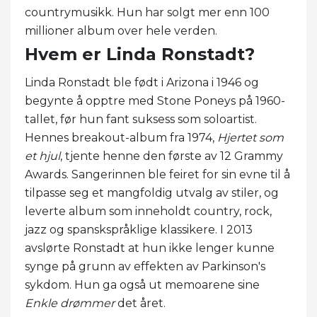
countrymusikk. Hun har solgt mer enn 100
millioner album over hele verden.
Hvem er Linda Ronstadt?
Linda Ronstadt ble født i Arizona i 1946 og
begynte å opptre med Stone Poneys på 1960-
tallet, før hun fant suksess som soloartist.
Hennes breakout-album fra 1974,
Hjertet som
et hjul
, tjente henne den første av 12 Grammy
Awards. Sangerinnen ble feiret for sin evne til å
tilpasse seg et mangfoldig utvalg av stiler, og
leverte album som inneholdt country, rock,
jazz og spanskspråklige klassikere. I 2013
avslørte Ronstadt at hun ikke lenger kunne
synge på grunn av effekten av Parkinson's
sykdom. Hun ga også ut memoarene sine
Enkle drømmer
det året.