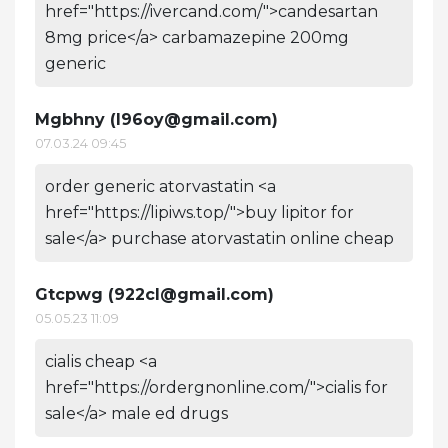
href="https://ivercand.com/">candesartan
8mg price</a> carbamazepine 200mg
generic
Mgbhny (
l96oy@gmail.com
)
07.03.24 09:45
order generic atorvastatin <a
href="https://lipiws.top/">buy lipitor for
sale</a> purchase atorvastatin online cheap
Gtcpwg (
922cl@gmail.com
)
05.05.23 11:09
cialis cheap <a
href="https://ordergnonline.com/">cialis for
sale</a> male ed drugs