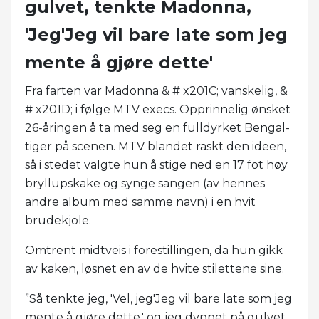
gulvet, tenkte Madonna,
'Jeg'Jeg vil bare late som jeg
mente å gjøre dette'
Fra farten var Madonna & # x201C; vanskelig, &
# x201D; i følge MTV execs. Opprinnelig ønsket
26-åringen å ta med seg en fulldyrket Bengal-
tiger på scenen. MTV blandet raskt den ideen,
så i stedet valgte hun å stige ned en 17 fot høy
bryllupskake og synge sangen (av hennes
andre album med samme navn) i en hvit
brudekjole.
Omtrent midtveis i forestillingen, da hun gikk
av kaken, løsnet en av de hvite stilettene sine.
”Så tenkte jeg, 'Vel, jeg'Jeg vil bare late som jeg
mente å gjøre dette,' og jeg dyppet på gulvet,