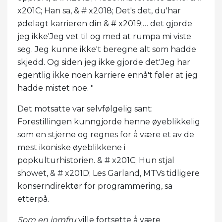
x201C; Han sa, & # x2018; Det's det, du'har
ødelagt karrieren din & # x2019;… det gjorde
jeg ikke'Jeg vet til og med at rumpa mi viste
seg. Jeg kunne ikke't beregne alt som hadde
skjedd. Og siden jeg ikke gjorde det'Jeg har
egentlig ikke noen karriere ennå't føler at jeg
hadde mistet noe. "
Det motsatte var selvfølgelig sant:
Forestillingen kunngjorde henne øyeblikkelig
som en stjerne og regnes for å være et av de
mest ikoniske øyeblikkene i
popkulturhistorien. & # x201C; Hun stjal
showet, & # x201D; Les Garland, MTVs tidligere
konserndirektør for programmering, sa
etterpå.
Som en jomfru
ville fortsette å være