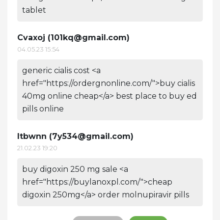
tablet
Cvaxoj (
101kq@gmail.com
)
04.05.23 15:54
generic cialis cost <a
href="https://ordergnonline.com/">buy cialis
40mg online cheap</a> best place to buy ed
pills online
Itbwnn (
7y534@gmail.com
)
21.02.23 19:20
buy digoxin 250 mg sale <a
href="https://buylanoxpl.com/">cheap
digoxin 250mg</a> order molnupiravir pills