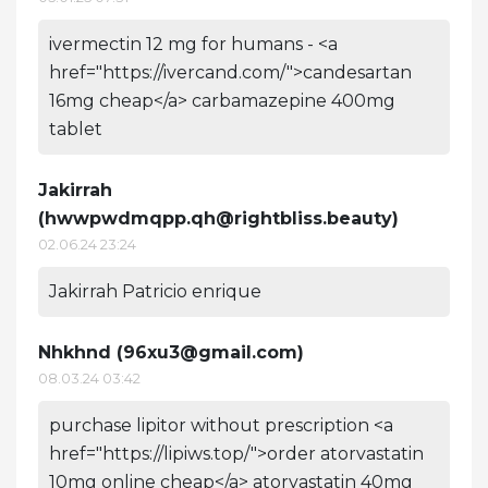
ivermectin 12 mg for humans - <a
href="https://ivercand.com/">candesartan
16mg cheap</a> carbamazepine 400mg
tablet
Jakirrah
(
hwwpwdmqpp.qh@rightbliss.beauty
)
02.06.24 23:24
Jakirrah Patricio enrique
Nhkhnd (
96xu3@gmail.com
)
08.03.24 03:42
purchase lipitor without prescription <a
href="https://lipiws.top/">order atorvastatin
10mg online cheap</a> atorvastatin 40mg