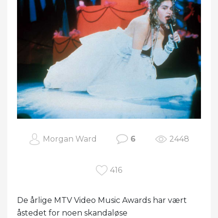
Morgan Ward
6
2448
416
De årlige MTV Video Music Awards har vært
åstedet for noen skandaløse