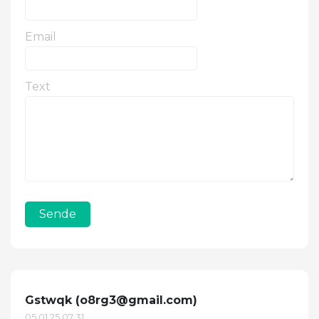
Email
Text
Sende
Gstwqk (
o8rg3@gmail.com
)
05.01.25 07:31