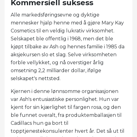
Kommersiell suksess
Alle markedsføringsevne og dyktige
mennesker hjalp henne med å gjøre Mary Kay
Cosmetics til en veldig lukrativ virksomhet.
Selskapet ble offentlig i 1968, men det ble
kjøpt tilbake av Ash og hennes familie i 1985 da
aksjekursen slo et slag. Selve virksomheten
forble vellykket, og nå overstiger årlig
omsetning 2,2 milliarder dollar, ifølge
selskapet's nettsted.
Kjernen i denne lønnsomme organisasjonen
var Ash's entusiastiske personlighet. Hun var
kjent for sin kjærlighet til fargen rosa, og den
ble funnet overalt, fra produktemballasjen til
Cadillacs hun ga bort til
topptjenestekonsulenter hvert år. Det så ut til