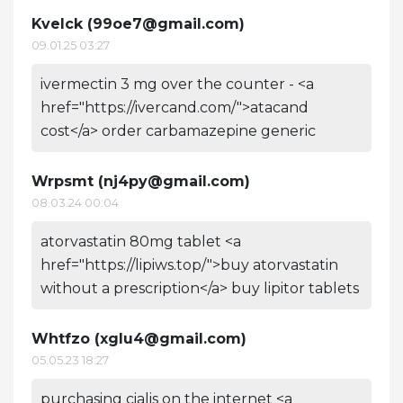
Kvelck (
99oe7@gmail.com
)
09.01.25 03:27
ivermectin 3 mg over the counter - <a
href="https://ivercand.com/">atacand
cost</a> order carbamazepine generic
Wrpsmt (
nj4py@gmail.com
)
08.03.24 00:04
atorvastatin 80mg tablet <a
href="https://lipiws.top/">buy atorvastatin
without a prescription</a> buy lipitor tablets
Whtfzo (
xglu4@gmail.com
)
05.05.23 18:27
purchasing cialis on the internet <a