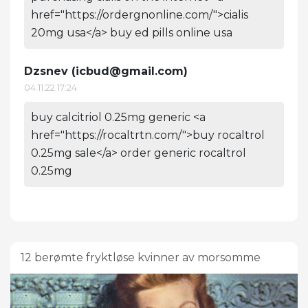
href="https://ordergnonline.com/">cialis
20mg usa</a> buy ed pills online usa
Dzsnev (
icbud@gmail.com
)
04.11.22 17:24
buy calcitriol 0.25mg generic <a
href="https://rocaltrtn.com/">buy rocaltrol
0.25mg sale</a> order generic rocaltrol
0.25mg
12 berømte fryktløse kvinner av morsomme