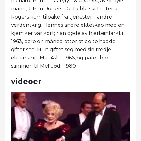
Richard, Ben og Marylyn & # x2014; av sin første
mann, J. Ben Rogers. De to ble skilt etter at
Rogers kom tilbake fra tjenesten i andre
verdenskrig. Hennes andre ekteskap med en
kjemiker var kort; han døde av hjerteinfarkt i
1963, bare en måned etter at de to hadde
giftet seg. Hun giftet seg med sin tredje
ektemann, Mel Ash, i 1966, og paret ble
sammen til Mel'død i 1980.
videoer