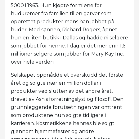
5000 i 1963. Hun kjøpte formlene for
hudkremer fra familien til en garver som
opprettet produkter mens han jobbet på
huder. Med sønnen, Richard Rogers, åpnet
hun en liten butikk i Dallas og hadde ni selgere
som jobbet for henne. I dag er det mer enn 1,6
millioner selgere som jobber for Mary Kay Inc.
over hele verden.
Selskapet oppnådde et overskudd det første
året og solgte nær en million dollar i
produkter ved slutten av det andre året,
drevet av Ash's forretningslyst og filosofi. Den
grunnleggende forutsetningen var omtrent
som produktene hun solgte tidligere i
karrieren. Kosmetikkene hennes ble solgt
gjennom hjemmefester og andre