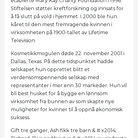
etablerte Mary Kay Charity Foundation i 1996.
Stiftelsen støtter kreftforskning og innsats for
å få slutt på vold i hjemmet. I 2000 ble hun
kåret til den mest fremragende kvinnen i
virksomheten på 1900-tallet av Lifetime
Television.
Kosmetikkmogulen døde 22. november 2001 i
Dallas, Texas. På dette tidspunktet hadde
selskapet hun opprettet blitt et
verdensomspennende selskap med
representanter i mer enn 30 markeder. Hun vil
bli best husket for å bygge en lønnsom
virksomhet fra bunnen av som skapte nye
muligheter for kvinner til å oppnå økonomisk
suksess.
Gift tre ganger, Ash fikk tre barn & # x2014;