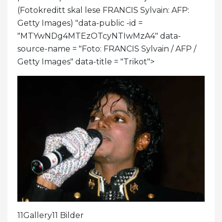
(Fotokreditt skal lese FRANCIS Sylvain: AFP:
Getty Images) "data-public -id =
"MTYwNDg4MTEzOTcyNTIwMzA4" data-
source-name = "Foto: FRANCIS Sylvain / AFP /
Getty Images" data-title = "Trikot">
11Gallery11 Bilder