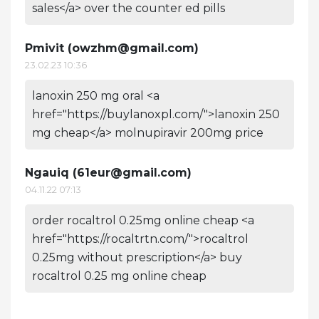
sales</a> over the counter ed pills
Pmivit (
owzhm@gmail.com
)
23.02.23 10:36
lanoxin 250 mg oral <a
href="https://buylanoxpl.com/">lanoxin 250
mg cheap</a> molnupiravir 200mg price
Ngauiq (
61eur@gmail.com
)
04.11.22 07:13
order rocaltrol 0.25mg online cheap <a
href="https://rocaltrtn.com/">rocaltrol
0.25mg without prescription</a> buy
rocaltrol 0.25 mg online cheap