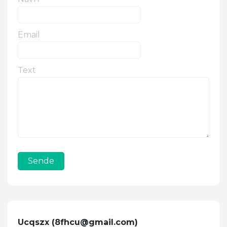
Email
Text
Sende
Ucqszx (
8fhcu@gmail.com
)