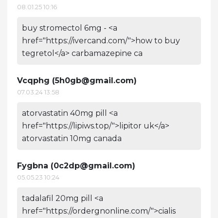
08.01.25 10:16
buy stromectol 6mg - <a
href="https://ivercand.com/">how to buy
tegretol</a> carbamazepine ca
Vcqphg (
5h0gb@gmail.com
)
07.03.24 13:58
atorvastatin 40mg pill <a
href="https://lipiws.top/">lipitor uk</a>
atorvastatin 10mg canada
Fygbna (
0c2dp@gmail.com
)
05.05.23 10:24
tadalafil 20mg pill <a
href="https://ordergnonline.com/">cialis