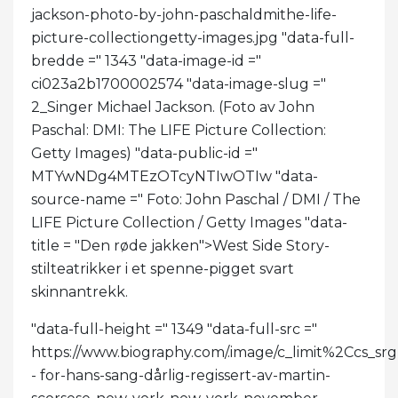
jackson-photo-by-john-paschaldmithe-life-
picture-collectiongetty-images.jpg "data-full-
bredde =" 1343 "data-image-id ="
ci023a2b1700002574 "data-image-slug ="
2_Singer Michael Jackson. (Foto av John
Paschal: DMI: The LIFE Picture Collection:
Getty Images) "data-public-id ="
MTYwNDg4MTEzOTcyNTIwOTIw "data-
source-name =" Foto: John Paschal / DMI / The
LIFE Picture Collection / Getty Images "data-
title = "Den røde jakken">
West Side Story-
stilteatrikker i et spenne-pigget svart
skinnantrekk.
"data-full-height =" 1349 "data-full-src ="
https://www.biography.com/.image/c_limit%2C
- for-hans-sang-dårlig-regissert-av-martin-