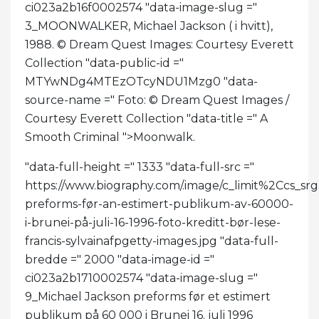
ci023a2b16f0002574 "data-image-slug ="
3_MOONWALKER, Michael Jackson ( i hvitt),
1988. © Dream Quest Images: Courtesy Everett
Collection "data-public-id ="
MTYwNDg4MTEzOTcyNDU1Mzg0 "data-
source-name =" Foto: © Dream Quest Images /
Courtesy Everett Collection "data-title =" A
Smooth Criminal ">
Moonwalk.
"data-full-height =" 1333 "data-full-src ="
https://www.biography.com/.image/c_limit%2C
preforms-før-an-estimert-publikum-av-60000-
i-brunei-på-juli-16-1996-foto-kreditt-bør-lese-
francis-sylvainafpgetty-images.jpg "data-full-
bredde =" 2000 "data-image-id ="
ci023a2b1710002574 "data-image-slug ="
9_Michael Jackson preforms før et estimert
publikum på 60 000 i Brunei 16. juli 1996