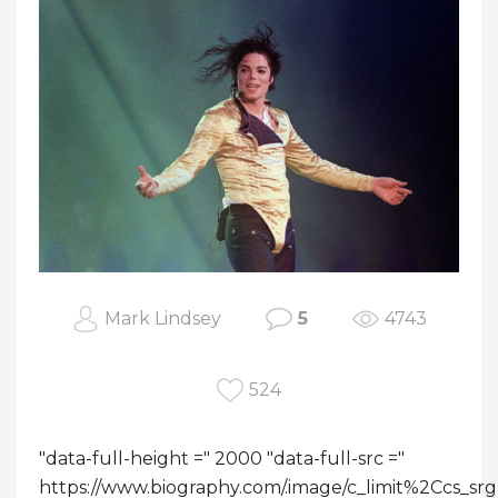
Mark Lindsey
5
4743
524
"data-full-height =" 2000 "data-full-src ="
https://www.biography.com/.image/c_limit%2Cc