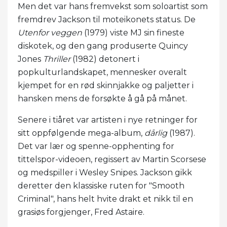
Men det var hans fremvekst som soloartist som
fremdrev Jackson til moteikonets status. De
Utenfor veggen
(1979) viste MJ sin fineste
diskotek, og den gang produserte Quincy
Jones
Thriller
(1982) detonert i
popkulturlandskapet, mennesker overalt
kjempet for en rød skinnjakke og paljetter i
hansken mens de forsøkte å gå på månet.
Senere i tiåret var artisten i nye retninger for
sitt oppfølgende mega-album,
dårlig
(1987).
Det var lær og spenne-opphenting for
tittelspor-videoen, regissert av Martin Scorsese
og medspiller i Wesley Snipes. Jackson gikk
deretter den klassiske ruten for "Smooth
Criminal", hans helt hvite drakt et nikk til en
grasiøs forgjenger, Fred Astaire.