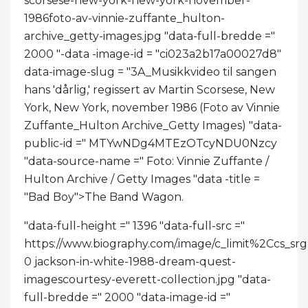
scorsese-new-york-new-york-november-
1986foto-av-vinnie-zuffante_hulton-
archive_getty-images.jpg "data-full-bredde ="
2000 "-data -image-id = "ci023a2b17a00027d8"
data-image-slug = "3A_Musikkvideo til sangen
hans 'dårlig,' regissert av Martin Scorsese, New
York, New York, november 1986 (Foto av Vinnie
Zuffante_Hulton Archive_Getty Images) "data-
public-id =" MTYwNDg4MTEzOTcyNDU0Nzcy
"data-source-name =" Foto: Vinnie Zuffante /
Hulton Archive / Getty Images "data -title =
"Bad Boy">
The Band Wagon.
"data-full-height =" 1396 "data-full-src ="
https://www.biography.com/.image/c_limit%2C
0 jackson-in-white-1988-dream-quest-
imagescourtesy-everett-collection.jpg "data-
full-bredde =" 2000 "data-image-id ="