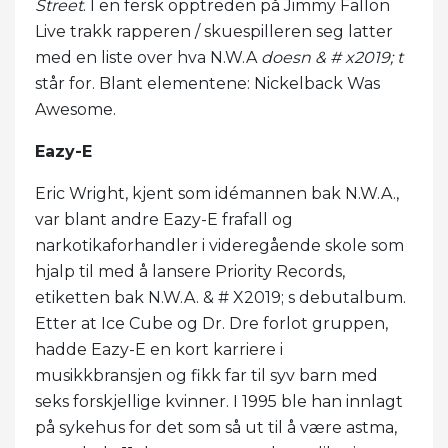
Street
. I en fersk opptreden på Jimmy Fallon
Live trakk rapperen / skuespilleren seg latter
med en liste over hva N.W.A
doesn & # x2019; t
står for. Blant elementene: Nickelback Was
Awesome.
Eazy-E
Eric Wright, kjent som idémannen bak N.W.A.,
var blant andre Eazy-E frafall og
narkotikaforhandler i videregående skole som
hjalp til med å lansere Priority Records,
etiketten bak N.W.A. & # X2019; s debutalbum.
Etter at Ice Cube og Dr. Dre forlot gruppen,
hadde Eazy-E en kort karriere i
musikkbransjen og fikk far til syv barn med
seks forskjellige kvinner. I 1995 ble han innlagt
på sykehus for det som så ut til å være astma,