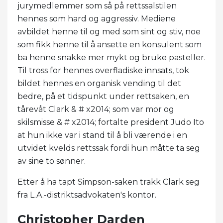
jurymedlemmer som så på rettssalstilen
hennes som hard og aggressiv. Mediene
avbildet henne til og med som sint og stiv, noe
som fikk henne til å ansette en konsulent som
ba henne snakke mer mykt og bruke pasteller.
Til tross for hennes overfladiske innsats, tok
bildet hennes en organisk vending til det
bedre, på et tidspunkt under rettsaken, en
tårevåt Clark & ​​# x2014; som var mor og
skilsmisse & # x2014; fortalte president Judo Ito
at hun ikke var i stand til å bli værende i en
utvidet kvelds rettssak fordi hun måtte ta seg
av sine to sønner.
Etter å ha tapt Simpson-saken trakk Clark seg
fra L.A.-distriktsadvokaten's kontor.
Christopher Darden