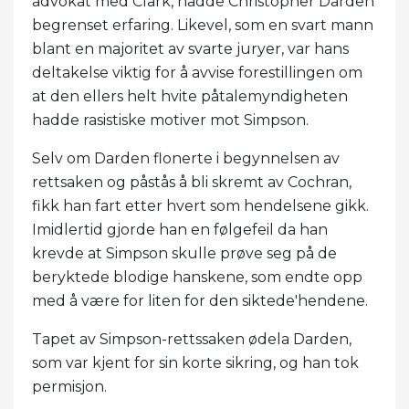
advokat med Clark, hadde Christopher Darden
begrenset erfaring. Likevel, som en svart mann
blant en majoritet av svarte juryer, var hans
deltakelse viktig for å avvise forestillingen om
at den ellers helt hvite påtalemyndigheten
hadde rasistiske motiver mot Simpson.
Selv om Darden flonerte i begynnelsen av
rettsaken og påstås å bli skremt av Cochran,
fikk han fart etter hvert som hendelsene gikk.
Imidlertid gjorde han en følgefeil da han
krevde at Simpson skulle prøve seg på de
beryktede blodige hanskene, som endte opp
med å være for liten for den siktede'hendene.
Tapet av Simpson-rettssaken ødela Darden,
som var kjent for sin korte sikring, og han tok
permisjon.