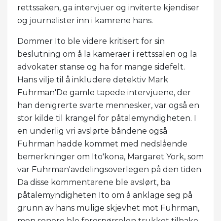
rettssaken, ga intervjuer og inviterte kjendiser
og journalister inn i kamrene hans.
Dommer Ito ble videre kritisert for sin
beslutning om å la kameraer i rettssalen og la
advokater stanse og ha for mange sidefelt.
Hans vilje til å inkludere detektiv Mark
Fuhrman'De gamle tapede intervjuene, der
han denigrerte svarte mennesker, var også en
stor kilde til krangel for påtalemyndigheten. I
en underlig vri avslørte båndene også
Fuhrman hadde kommet med nedslående
bemerkninger om Ito'kona, Margaret York, som
var Fuhrman'avdelingsoverlegen på den tiden.
Da disse kommentarene ble avslørt, ba
påtalemyndigheten Ito om å anklage seg på
grunn av hans mulige skjevhet mot Fuhrman,
men senere ble forespørselen trukket tilbake.