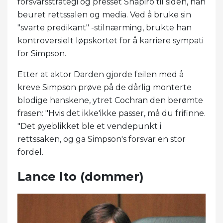
forsvarsstrategi og presset Shapiro til siden, han
beuret rettssalen og media. Ved å bruke sin
"svarte predikant" -stilnærming, brukte han
kontroversielt løpskortet for å karriere sympati
for Simpson.
Etter at aktor Darden gjorde feilen med å
kreve Simpson prøve på de dårlig monterte
blodige hanskene, ytret Cochran den berømte
frasen: "Hvis det ikke'ikke passer, må du frifinne.
"Det øyeblikket ble et vendepunkt i
rettssaken, og ga Simpson's forsvar en stor
fordel.
Lance Ito (dommer)