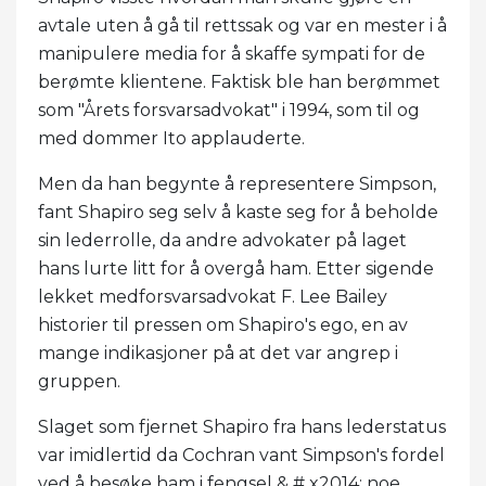
avtale uten å gå til rettssak og var en mester i å
manipulere media for å skaffe sympati for de
berømte klientene. Faktisk ble han berømmet
som "Årets forsvarsadvokat" i 1994, som til og
med dommer Ito applauderte.
Men da han begynte å representere Simpson,
fant Shapiro seg selv å kaste seg for å beholde
sin lederrolle, da andre advokater på laget
hans lurte litt for å overgå ham. Etter sigende
lekket medforsvarsadvokat F. Lee Bailey
historier til pressen om Shapiro's ego, en av
mange indikasjoner på at det var angrep i
gruppen.
Slaget som fjernet Shapiro fra hans lederstatus
var imidlertid da Cochran vant Simpson's fordel
ved å besøke ham i fengsel & # x2014; noe