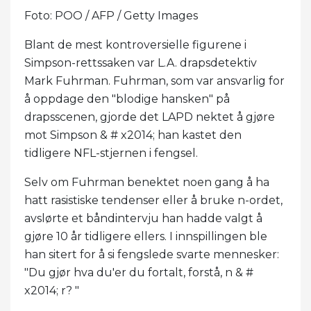
Foto: POO / AFP / Getty Images
Blant de mest kontroversielle figurene i
Simpson-rettssaken var L.A. drapsdetektiv
Mark Fuhrman. Fuhrman, som var ansvarlig for
å oppdage den "blodige hansken" på
drapsscenen, gjorde det LAPD nektet å gjøre
mot Simpson & # x2014; han kastet den
tidligere NFL-stjernen i fengsel.
Selv om Fuhrman benektet noen gang å ha
hatt rasistiske tendenser eller å bruke n-ordet,
avslørte et båndintervju han hadde valgt å
gjøre 10 år tidligere ellers. I innspillingen ble
han sitert for å si fengslede svarte mennesker:
"Du gjør hva du'er du fortalt, forstå, n & #
x2014; r? "