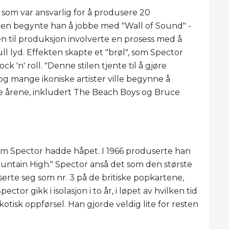
r som var ansvarlig for å produsere 20
en begynte han å jobbe med "Wall of Sound" -
en til produksjon involverte en prosess med å
ull lyd. Effekten skapte et "brøl", som Spector
 'n' roll. "Denne stilen tjente til å gjøre
og mange ikoniske artister ville begynne å
 årene, inkludert The Beach Boys og Bruce
 som Spector hadde håpet. I 1966 produserte han
ountain High." Spector anså det som den største
erte seg som nr. 3 på de britiske popkartene,
tor gikk i isolasjon i to år, i løpet av hvilken tid
tisk oppførsel. Han gjorde veldig lite for resten