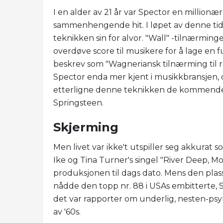
I en alder av 21 år var Spector en millionæ
sammenhengende hit. I løpet av denne tid
teknikken sin for alvor. "Wall" -tilnærming
overdøve score til musikere for å lage en f
beskrev som "Wagneriansk tilnærming til rock
Spector enda mer kjent i musikkbransjen, 
etterligne denne teknikken de kommende
Springsteen.
Skjerming
Men livet var ikke't utspiller seg akkurat
Ike og Tina Turner's singel "River Deep, M
produksjonen til dags dato. Mens den plass
nådde den topp nr. 88 i USAs embitterte, Spec
det var rapporter om underlig, nesten-psyko
av '60s.