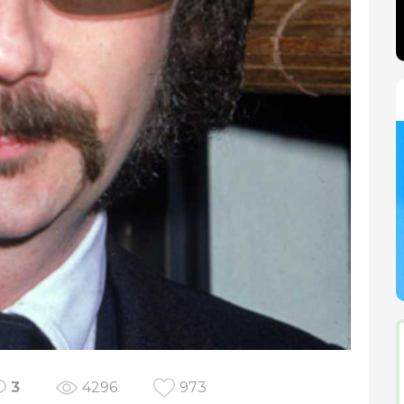
3
4296
973