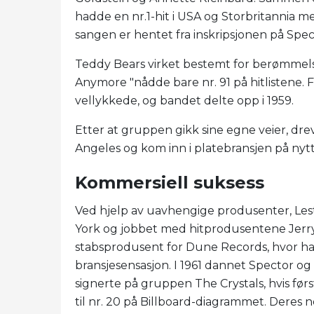
hadde en nr.1-hit i USA og Storbritannia m
sangen er hentet fra inskripsjonen på Specto
Teddy Bears virket bestemt for berømmelse
Anymore "nådde bare nr. 91 på hitlistene. 
vellykkede, og bandet delte opp i 1959.
Etter at gruppen gikk sine egne veier, drev 
Angeles og kom inn i platebransjen på nyt
Kommersiell suksess
Ved hjelp av uavhengige produsenter, Lest
York og jobbet med hitprodusentene Jerry 
stabsprodusent for Dune Records, hvor ha
bransjesensasjon. I 1961 dannet Spector og 
signerte på gruppen The Crystals, hvis før
til nr. 20 på Billboard-diagrammet. Deres ne