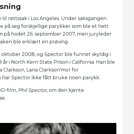
sning
le til rettssak i Los Angeles. Under saksgangen
på seg forskjellige parykker som ble et hett
m på hodet 26. september 2007, men juryleder
aken ble erklært en prøving.
 oktober 2008, og Spector ble funnet skyldig i
 år i North Kern State Prison i California. Han ble
na Clarkson, Lana Clarkson'mor for
g har Spector ikke fått bruke noen parykk.
BO-film,
Phil Spector
, om den kjente
se.