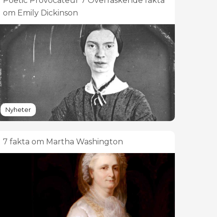
Poetic Provocateur 7 Overraskende fakta
om Emily Dickinson
Nyheter
7 fakta om Martha Washington