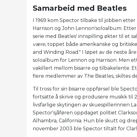
Samarbeid med Beatles
I 1969 kom Spector tilbake til jobben ett
Harrison og John Lennon'soloalbum. Etter
serie med Beatles' innspilling økter til et
være
, toppet både amerikanske og britiske
and Winding Road." I løpet av de neste år
soloalbum for Lennon og Harrison. Men ette
vakillert mellom bisarre og tilbakelente.
flere medlemmer av The Beatles, skiltes d
Til tross for sin bisarre oppførsel ble Spect
fortsatte å skrive og produsere musikk til 
livsfarlige skytingen av skuespillerinnen La
Spector'sjåføren oppdaget politiet Clarks
Alhambra, California. Hun ble skutt og 
november 2003 ble Spector tiltalt for Clar