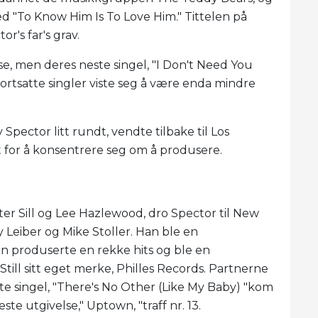
ed "To Know Him Is To Love Him." Tittelen på
r's far's grav.
, men deres neste singel, "I Don't Need You
Fortsatte singler viste seg å være enda mindre
Spector litt rundt, vendte tilbake til Los
t for å konsentrere seg om å produsere.
er Sill og Lee Hazlewood, dro Spector til New
Leiber og Mike Stoller. Han ble en
n produserte en rekke hits og ble en
Still sitt eget merke, Philles Records. Partnerne
ste singel, "There's No Other (Like My Baby) "kom
ste utgivelse," Uptown, "traff nr. 13.