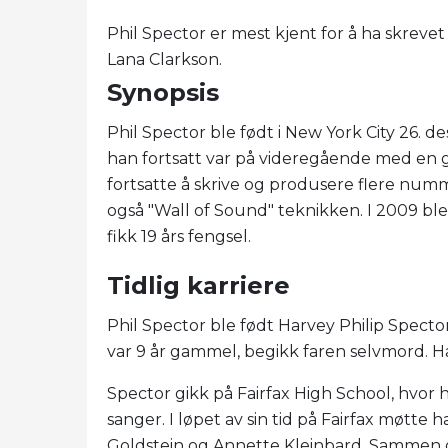
Phil Spector er mest kjent for å ha skrevet f
Lana Clarkson.
Synopsis
Phil Spector ble født i New York City 26. d
han fortsatt var på videregående med en
fortsatte å skrive og produsere flere numm
også "Wall of Sound" teknikken. I 2009 bl
fikk 19 års fengsel.
Tidlig karriere
Phil Spector ble født Harvey Philip Specto
var 9 år gammel, begikk faren selvmord. Han
Spector gikk på Fairfax High School, hvor h
sanger. I løpet av sin tid på Fairfax møtt
Goldstein og Annette Kleinbard. Sammen