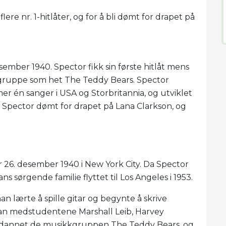
lere nr. 1-hitlåter, og for å bli dømt for drapet på
esember 1940. Spector fikk sin første hitlåt mens
 gruppe som het The Teddy Bears. Spector
er én sanger i USA og Storbritannia, og utviklet
e Spector dømt for drapet på Lana Clarkson, og
r 26. desember 1940 i New York City. Da Spector
s sørgende familie flyttet til Los Angeles i 1953.
an lærte å spille gitar og begynte å skrive
e han medstudentene Marshall Leib, Harvey
 dannet de musikkgruppen The Teddy Bears, og