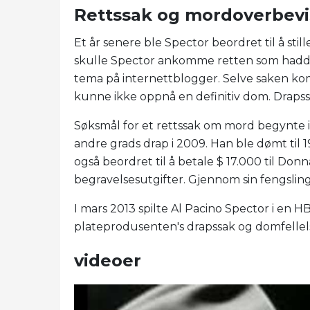
Rettssak og mordoverbevi
Et år senere ble Spector beordret til å stil
skulle Spector ankomme retten som hadde 
tema på internettblogger. Selve saken ko
kunne ikke oppnå en definitiv dom. Drapss
Søksmål for et rettssak om mord begynte i
andre grads drap i 2009. Han ble dømt til 19
også beordret til å betale $ 17.000 til Don
begravelsesutgifter. Gjennom sin fengslin
I mars 2013 spilte Al Pacino Spector i en H
plateprodusenten's drapssak og domfellel
videoer