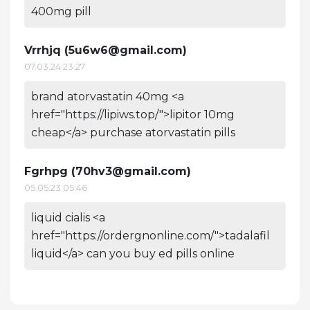
400mg pill
Vrrhjq (
5u6w6@gmail.com
)
07.03.24 23:27
brand atorvastatin 40mg <a
href="https://lipiws.top/">lipitor 10mg
cheap</a> purchase atorvastatin pills
Fgrhpg (
70hv3@gmail.com
)
05.05.23 05:46
liquid cialis <a
href="https://ordergnonline.com/">tadalafil
liquid</a> can you buy ed pills online