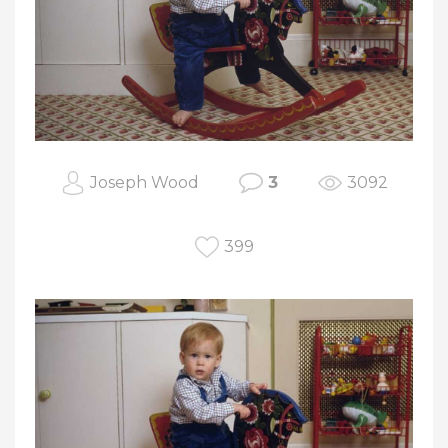
Joseph Wood
3
3092
399