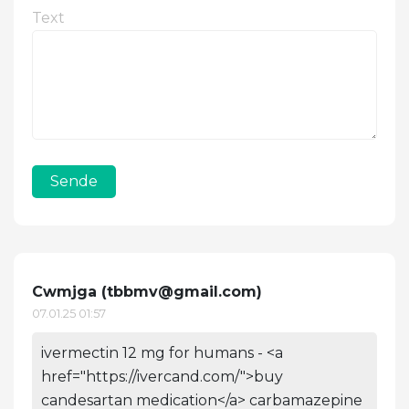
Text
Sende
Cwmjga (
tbbmv@gmail.com
)
07.01.25 01:57
ivermectin 12 mg for humans - <a
href="https://ivercand.com/">buy
candesartan medication</a> carbamazepine