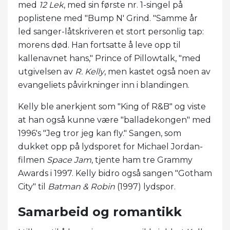
med
12 Lek
, med sin første nr. 1-singel på
poplistene med "Bump N' Grind. "Samme år
led sanger-låtskriveren et stort personlig tap:
morens død. Han fortsatte å leve opp til
kallenavnet hans," Prince of Pillowtalk, "med
utgivelsen av
R. Kelly
, men kastet også noen av
evangeliets påvirkninger inn i blandingen.
Kelly ble anerkjent som "King of R&B" og viste
at han også kunne være "balladekongen" med
1996's "Jeg tror jeg kan fly." Sangen, som
dukket opp på lydsporet for Michael Jordan-
filmen
Space Jam
, tjente ham tre Grammy
Awards i 1997. Kelly bidro også sangen "Gotham
City" til
Batman & Robin
(1997) lydspor.
Samarbeid og romantikk