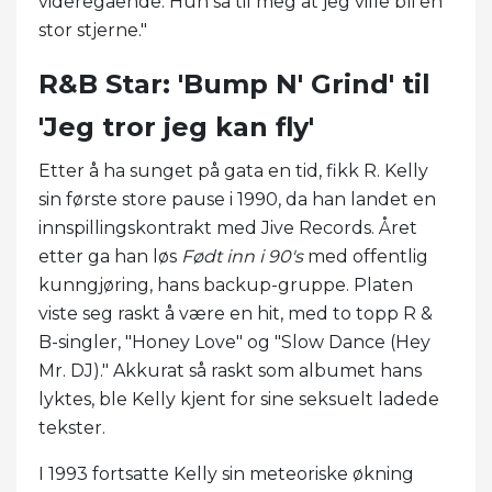
videregående. Hun sa til meg at jeg ville bli en
stor stjerne."
R&B Star: 'Bump N' Grind' til
'Jeg tror jeg kan fly'
Etter å ha sunget på gata en tid, fikk R. Kelly
sin første store pause i 1990, da han landet en
innspillingskontrakt med Jive Records. Året
etter ga han løs
Født inn i 90's
med offentlig
kunngjøring, hans backup-gruppe. Platen
viste seg raskt å være en hit, med to topp R &
B-singler, "Honey Love" og "Slow Dance (Hey
Mr. DJ)." Akkurat så raskt som albumet hans
lyktes, ble Kelly kjent for sine seksuelt ladede
tekster.
I 1993 fortsatte Kelly sin meteoriske økning