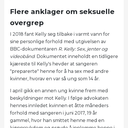
Flere anklager om seksuelle
overgrep
I 2018 fant Kelly seg tilbake i varmt vann for
sine personlige forhold med utgivelsen av
BBC-dokumentaren
R. Kelly: Sex, jenter og
videobånd
. Dokumentet inneholdt en tidligere
kjæreste til Kelly's hevder at sangeren
"preparerte" henne for å ha sex med andre
kvinner, hvorav en var så ung som 14 år.
I april gikk en annen ung kvinne frem med
beskyldninger mot Kelly. I følge advokaten
hennes innledet kvinnen et åtte måneders
forhold med sangeren i juni 2017, 19 år
gammel, hvor han smittet henne med en
kjønnssykdom og prøvde å innlemme henne i