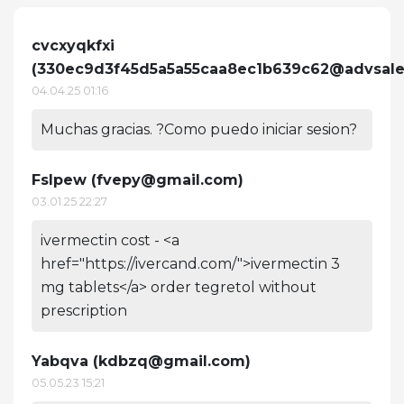
cvcxyqkfxi
(
330ec9d3f45d5a5a55caa8ec1b639c62@advsale
04.04.25 01:16
Muchas gracias. ?Como puedo iniciar sesion?
Fslpew (
fvepy@gmail.com
)
03.01.25 22:27
ivermectin cost - <a
href="https://ivercand.com/">ivermectin 3
mg tablets</a> order tegretol without
prescription
Yabqva (
kdbzq@gmail.com
)
05.05.23 15:21