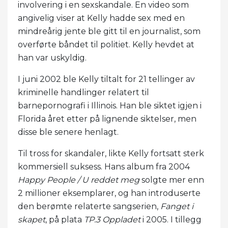
involvering i en sexskandale. En video som
angivelig viser at Kelly hadde sex med en
mindreårig jente ble gitt til en journalist, som
overførte båndet til politiet. Kelly hevdet at
han var uskyldig.
I juni 2002 ble Kelly tiltalt for 21 tellinger av
kriminelle handlinger relatert til
barnepornografi i Illinois. Han ble siktet igjen i
Florida året etter på lignende siktelser, men
disse ble senere henlagt.
Til tross for skandaler, likte Kelly fortsatt sterk
kommersiell suksess. Hans album fra 2004
Happy People / U reddet meg
solgte mer enn
2 millioner eksemplarer, og han introduserte
den berømte relaterte sangserien,
Fanget i
skapet
, på plata
TP.3 Oppladet
i 2005. I tillegg