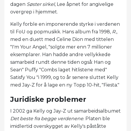
dagen
Søster sirkel
, Lee åpnet for angivelige
overgrep i hjemmet.
Kelly forble en imponerende styrke i verdenen
til FoU og popmusikk. Hans album fra 1998,
R.
,
med en duett med Celine Dion med tittelen
"I'm Your Angel, "solgte mer enn 7 millioner
eksemplarer. Han hadde andre vellykkede
samarbeid rundt denne tiden også: Han og
Sean" Puffy "Combs laget hitlistene med"
Satisfy You "i 1999, og to år senere sluttet Kelly
med Jay-Z for å lage en ny Topp 10-hit, "Fiesta."
Juridiske problemer
I 2002 ga Kelly og Jay-Z ut samarbeidsalbumet
Det beste fra begge verdenene
. Platen ble
imidlertid overskygget av Kelly's påståtte