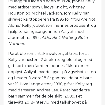
I tillegg til å lage sin egen musikk, jobbet Kelly
med artister som Gladys Knight, Whitney
Houston og Michael Jackson, som Kelly har
skrevet karttopperen fra 1995 for "You Are Not
Alone." Kelly jobbet som hennes produsent, og
hjalp tenåringssangerinnen Aaliyah med
albumet fra 1994,
Alder Ain't Nothing But a
Number
.
Paret ble romantisk involvert, til tross for at
Kelly var nesten 12 år eldre, og ble til og med
gift kort, men familien hennes fikk unionen
oppløst. Aaliyah hadde løyet på vigselsattesten
og hevdet å være 18 år gammel da hun bare
var 15. Ikke lenge etter, i 1996, giftet Kelly seg
med danseren Andrea Lee. Paret hadde tre
barn sammen før de ble skilt i 2009. I et
tårevått 2018-intervju med talkshowet på