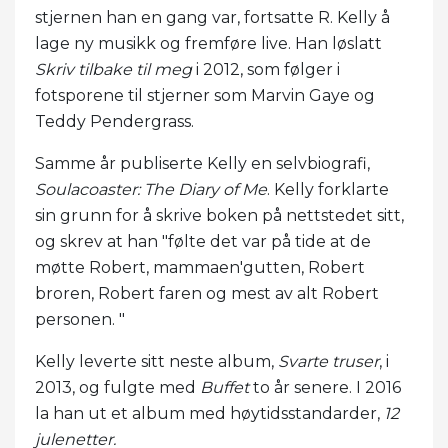
stjernen han en gang var, fortsatte R. Kelly å
lage ny musikk og fremføre live. Han løslatt
Skriv tilbake til meg
i 2012, som følger i
fotsporene til stjerner som Marvin Gaye og
Teddy Pendergrass.
Samme år publiserte Kelly en selvbiografi,
Soulacoaster: The Diary of Me
. Kelly forklarte
sin grunn for å skrive boken på nettstedet sitt,
og skrev at han "følte det var på tide at de
møtte Robert, mammaen'gutten, Robert
broren, Robert faren og mest av alt Robert
personen. "
Kelly leverte sitt neste album,
Svarte truser
, i
2013, og fulgte med
Buffet
to år senere. I 2016
la han ut et album med høytidsstandarder,
12
julenetter.