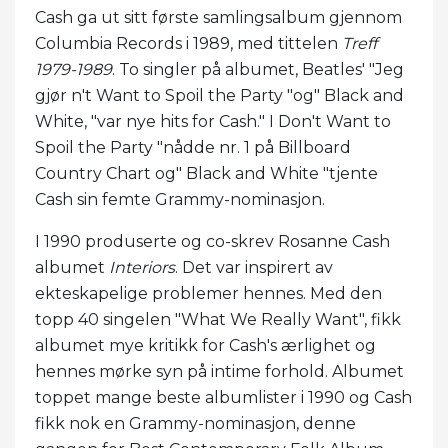
Cash ga ut sitt første samlingsalbum gjennom
Columbia Records i 1989, med tittelen
Treff
1979-1989
. To singler på albumet, Beatles' "Jeg
gjør n't Want to Spoil the Party "og" Black and
White, "var nye hits for Cash." I Don't Want to
Spoil the Party "nådde nr. 1 på Billboard
Country Chart og" Black and White "tjente
Cash sin femte Grammy-nominasjon.
I 1990 produserte og co-skrev Rosanne Cash
albumet
Interiors
. Det var inspirert av
ekteskapelige problemer hennes. Med den
topp 40 singelen "What We Really Want", fikk
albumet mye kritikk for Cash's ærlighet og
hennes mørke syn på intime forhold. Albumet
toppet mange beste albumlister i 1990 og Cash
fikk nok en Grammy-nominasjon, denne