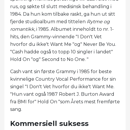
rus, og søkte til slutt medisinsk behandling i
1984. Da hun kom tilbake raskt, ga hun ut sitt
fjerde studioalbum med tittelen
Rytme og
romantikk
, i 1985. Albumet inneholdt to nr. 1-
hits, den Grammy-vinnende "I Don't Vet
hvorfor du ikke't Want Me "og" Never Be You.
"Cash hadde også to topp 10 singler i landet"
Hold On "og" Second to No One. "
Cash vant sin første Grammy i 1985 for beste
kvinnelige Country Vocal Performance for sin
singel "I Don't Vet hvorfor du ikke't Want Me.
"Hun vant også 1987 Robert J. Burton Award
fra BMI for" Hold On "som Årets mest fremførte
sang.
Kommersiell suksess