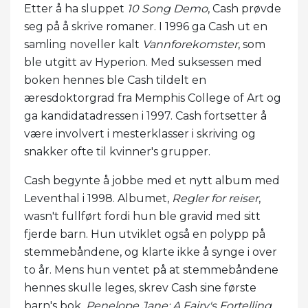
Etter å ha sluppet
10 Song Demo
, Cash prøvde
seg på å skrive romaner. I 1996 ga Cash ut en
samling noveller kalt
Vannforekomster
, som
ble utgitt av Hyperion. Med suksessen med
boken hennes ble Cash tildelt en
æresdoktorgrad fra Memphis College of Art og
ga kandidatadressen i 1997. Cash fortsetter å
være involvert i mesterklasser i skriving og
snakker ofte til kvinner's grupper.
Cash begynte å jobbe med et nytt album med
Leventhal i 1998. Albumet,
Regler for reiser
,
wasn't fullført fordi hun ble gravid med sitt
fjerde barn. Hun utviklet også en polypp på
stemmebåndene, og klarte ikke å synge i over
to år. Mens hun ventet på at stemmebåndene
hennes skulle leges, skrev Cash sine første
barn's bok,
Penelope Jane: A Fairy's Fortelling
.