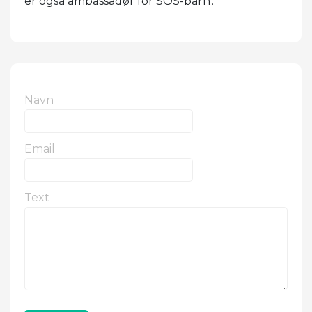
er også ambassadør for SOS-barn'.
Navn
Email
Text