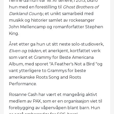
henne da hun var 18. År senere, i 2013, bidro
hun med en forestilling til
Ghost Brothers of
Darkland County
, et unikt samarbeid med
musikk og historier samlet av rockesanger
John Mellencamp og romanforfatter Stephen
King.
Året etter ga hun ut sitt neste solo-studioverk,
Elven og tråden
, et anerkjent, kortfattet verk
som vant et Grammy for Beste Americana
Album, med sporet "A Feather's Not a Bird "og
vant ytterligere to Grammys for beste
amerikanske Roots Song and Roots
Performance.
Rosanne Cash har vært et mangeårig aktivt
medlem av PAX, som er en organisasjon viet til
forebygging av våpenvåpen blant barn. Hun