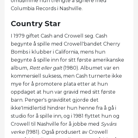
omdømme hun trengte å signere med
Columbia Records i Nashville.
Country Star
I 1979 giftet Cash and Crowell seg. Cash
begynte å spille med Crowell'bandet Cherry
Bombs i klubber i California, mens hun
begynte å spille inn for sitt første amerikanske
album,
Rett eller galt
(1980). Albumet var en
kommersiell suksess, men Cash turnerte ikke
mye for å promotere plata etter at hun
oppdaget at hun var gravid med sitt første
barn. Penger's graviditet gjorde det
ikke'Imidlertid hindrer hun henne fra å gå i
studio for å spille inn, og i 1981 flyttet hun og
Crowell til Nashville for å jobbe med
Syvårs
verke
(1981). Også produsert av Crowell