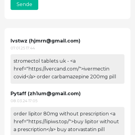
Sende
Ivstwz (
hjmrn@gmail.com
)
07.01.25 17:44
stromectol tablets uk - <a
href="https://ivercand.com/">ivermectin
covid</a> order carbamazepine 200mg pill
Pytaff (
zh1um@gmail.com
)
08.03.24 17:05
order lipitor 80mg without prescription <a
href="https://lipiws.top/">buy lipitor without
a prescription</a> buy atorvastatin pill