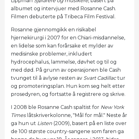
Lippman
Sjøfarere og musikere
, basert på
albumet og intervjuer med Rosanne Cash.
Filmen debuterte på Tribeca Film Festival.
Rosanne gjennomgikk en risikabel
hjernekirurgi i 2007 for en Chiari-misdannelse,
en lidelse som kan forårsake et mylder av
medisinske problemer, inkludert
hydrocephalus, lammelse, døvhet og til og
med død. På grunn av operasjonen ble Cash
tvunget til å avlyse resten av
Svart Cadillac
tur
og promoteringsplan. Hun kom seg helt etter
prosedyren, og fortsatte å registrere og skrive.
I 2008 ble Rosanne Cash spaltist for
New York
Times
låtskriverkolonne, "Mål for mål." Neste år
ga hun ut
Listen
(2009), basert på en liste over
de 100 største country-sangene som faren ga