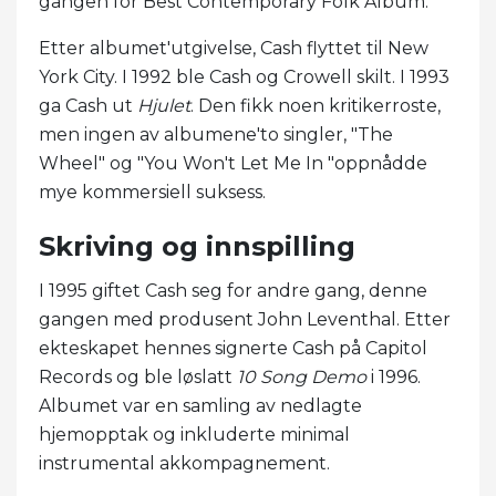
gangen for Best Contemporary Folk Album.
Etter albumet'utgivelse, Cash flyttet til New
York City. I 1992 ble Cash og Crowell skilt. I 1993
ga Cash ut
Hjulet
. Den fikk noen kritikerroste,
men ingen av albumene'to singler, "The
Wheel" og "You Won't Let Me In "oppnådde
mye kommersiell suksess.
Skriving og innspilling
I 1995 giftet Cash seg for andre gang, denne
gangen med produsent John Leventhal. Etter
ekteskapet hennes signerte Cash på Capitol
Records og ble løslatt
10 Song Demo
i 1996.
Albumet var en samling av nedlagte
hjemopptak og inkluderte minimal
instrumental akkompagnement.