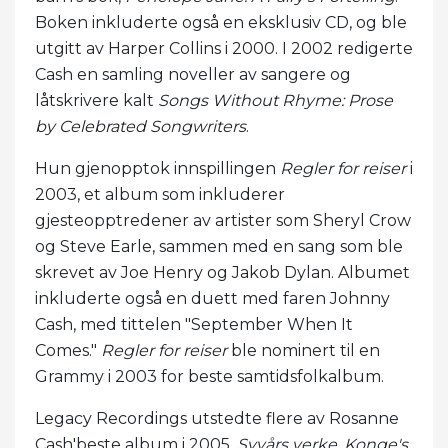
Boken inkluderte også en eksklusiv CD, og ​​ble
utgitt av Harper Collins i 2000. I 2002 redigerte
Cash en samling noveller av sangere og
låtskrivere kalt
Songs Without Rhyme: Prose
by Celebrated Songwriters
.
Hun gjenopptok innspillingen
Regler for reiser
i
2003, et album som inkluderer
gjesteopptredener av artister som Sheryl Crow
og Steve Earle, sammen med en sang som ble
skrevet av Joe Henry og Jakob Dylan. Albumet
inkluderte også en duett med faren Johnny
Cash, med tittelen "September When It
Comes."
Regler for reiser
ble nominert til en
Grammy i 2003 for beste samtidsfolkalbum.
Legacy Recordings utstedte flere av Rosanne
Cash'beste album i 2005.
Syvårs verke
,
Konge's