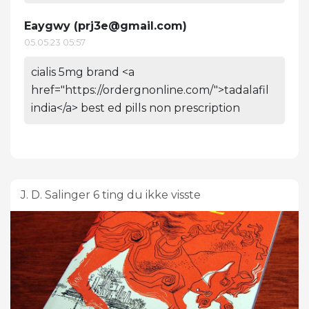
Eaygwy (
prj3e@gmail.com
)
05.05.23 05:57
cialis 5mg brand <a
href="https://ordergnonline.com/">tadalafil
india</a> best ed pills non prescription
J. D. Salinger 6 ting du ikke visste