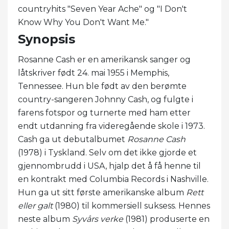
countryhits "Seven Year Ache" og "I Don't
Know Why You Don't Want Me."
Synopsis
Rosanne Cash er en amerikansk sanger og
låtskriver født 24. mai 1955 i Memphis,
Tennessee. Hun ble født av den berømte
country-sangeren Johnny Cash, og fulgte i
farens fotspor og turnerte med ham etter
endt utdanning fra videregående skole i 1973.
Cash ga ut debutalbumet
Rosanne Cash
(1978) i Tyskland. Selv om det ikke gjorde et
gjennombrudd i USA, hjalp det å få henne til
en kontrakt med Columbia Records i Nashville.
Hun ga ut sitt første amerikanske album
Rett
eller galt
(1980) til kommersiell suksess. Hennes
neste album
Syvårs verke
(1981) produserte en