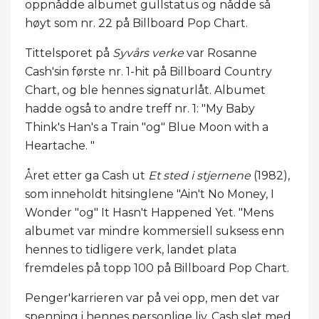
oppnådde albumet gullstatus og nådde så
høyt som nr. 22 på Billboard Pop Chart.
Tittelsporet på
Syvårs verke
var Rosanne
Cash'sin første nr. 1-hit på Billboard Country
Chart, og ble hennes signaturlåt. Albumet
hadde også to andre treff nr. 1: "My Baby
Think's Han's a Train "og" Blue Moon with a
Heartache. "
Året etter ga Cash ut
Et sted i stjernene
(1982),
som inneholdt hitsinglene "Ain't No Money, I
Wonder "og" It Hasn't Happened Yet. "Mens
albumet var mindre kommersiell suksess enn
hennes to tidligere verk, landet plata
fremdeles på topp 100 på Billboard Pop Chart.
Penger'karrieren var på vei opp, men det var
spenning i hennes personlige liv. Cash slet med