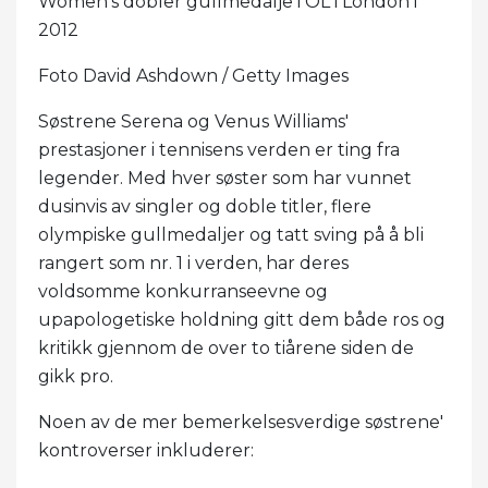
Women's dobler gullmedalje i OL i London i
2012
Foto David Ashdown / Getty Images
Søstrene Serena og Venus Williams'
prestasjoner i tennisens verden er ting fra
legender. Med hver søster som har vunnet
dusinvis av singler og doble titler, flere
olympiske gullmedaljer og tatt sving på å bli
rangert som nr. 1 i verden, har deres
voldsomme konkurranseevne og
upapologetiske holdning gitt dem både ros og
kritikk gjennom de over to tiårene siden de
gikk pro.
Noen av de mer bemerkelsesverdige søstrene'
kontroverser inkluderer: