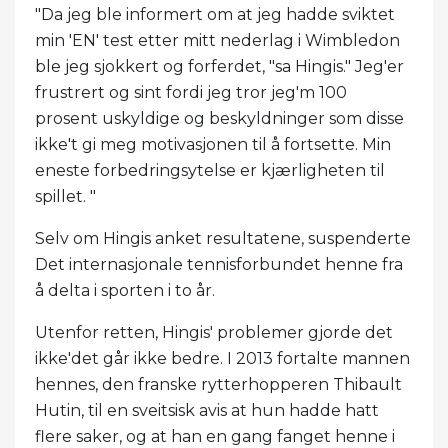
"Da jeg ble informert om at jeg hadde sviktet
min 'EN' test etter mitt nederlag i Wimbledon
ble jeg sjokkert og forferdet, "sa Hingis." Jeg'er
frustrert og sint fordi jeg tror jeg'm 100
prosent uskyldige og beskyldninger som disse
ikke't gi meg motivasjonen til å fortsette. Min
eneste forbedringsytelse er kjærligheten til
spillet. "
Selv om Hingis anket resultatene, suspenderte
Det internasjonale tennisforbundet henne fra
å delta i sporten i to år.
Utenfor retten, Hingis' problemer gjorde det
ikke'det går ikke bedre. I 2013 fortalte mannen
hennes, den franske rytterhopperen Thibault
Hutin, til en sveitsisk avis at hun hadde hatt
flere saker, og at han en gang fanget henne i