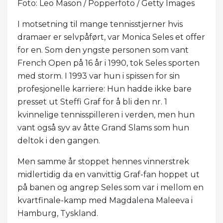
Foto: Leo Mason / Popperfoto / Getty Images
I motsetning til mange tennisstjerner hvis
dramaer er selvpåført, var Monica Seles et offer
for en. Som den yngste personen som vant
French Open på 16 år i 1990, tok Seles sporten
med storm. I 1993 var hun i spissen for sin
profesjonelle karriere: Hun hadde ikke bare
presset ut Steffi Graf for å bli den nr. 1
kvinnelige tennisspilleren i verden, men hun
vant også syv av åtte Grand Slams som hun
deltok i den gangen.
Men samme år stoppet hennes vinnerstrek
midlertidig da en vanvittig Graf-fan hoppet ut
på banen og angrep Seles som var i mellom en
kvartfinale-kamp med Magdalena Maleeva i
Hamburg, Tyskland.