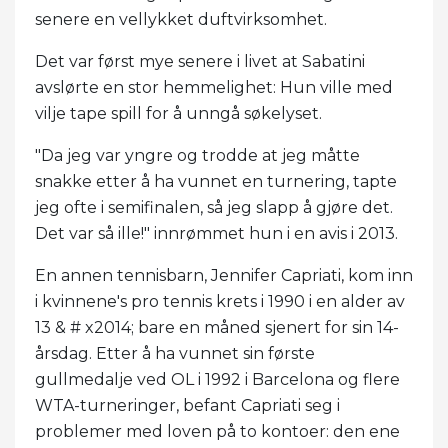
senere en vellykket duftvirksomhet.
Det var først mye senere i livet at Sabatini
avslørte en stor hemmelighet: Hun ville med
vilje tape spill for å unngå søkelyset.
"Da jeg var yngre og trodde at jeg måtte
snakke etter å ha vunnet en turnering, tapte
jeg ofte i semifinalen, så jeg slapp å gjøre det.
Det var så ille!" innrømmet hun i en avis i 2013.
En annen tennisbarn, Jennifer Capriati, kom inn
i kvinnene's pro tennis krets i 1990 i en alder av
13 & # x2014; bare en måned sjenert for sin 14-
årsdag. Etter å ha vunnet sin første
gullmedalje ved OL i 1992 i Barcelona og flere
WTA-turneringer, befant Capriati seg i
problemer med loven på to kontoer: den ene