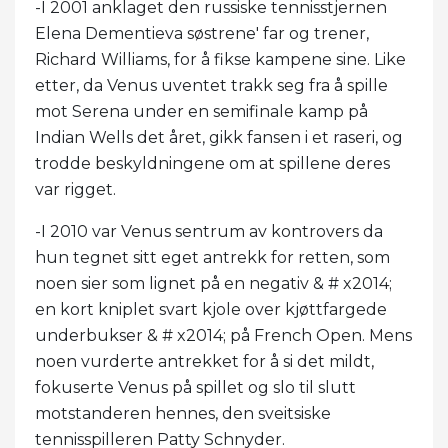
-I 2001 anklaget den russiske tennisstjernen
Elena Dementieva søstrene' far og trener,
Richard Williams, for å fikse kampene sine. Like
etter, da Venus uventet trakk seg fra å spille
mot Serena under en semifinale kamp på
Indian Wells det året, gikk fansen i et raseri, og
trodde beskyldningene om at spillene deres
var rigget.
-I 2010 var Venus sentrum av kontrovers da
hun tegnet sitt eget antrekk for retten, som
noen sier som lignet på en negativ & # x2014;
en kort kniplet svart kjole over kjøttfargede
underbukser & # x2014; på French Open. Mens
noen vurderte antrekket for å si det mildt,
fokuserte Venus på spillet og slo til slutt
motstanderen hennes, den sveitsiske
tennisspilleren Patty Schnyder.