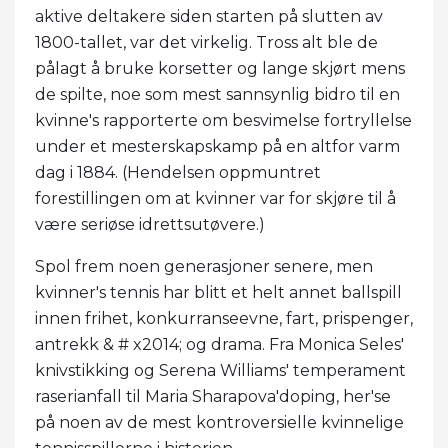
aktive deltakere siden starten på slutten av
1800-tallet, var det virkelig. Tross alt ble de
pålagt å bruke korsetter og lange skjørt mens
de spilte, noe som mest sannsynlig bidro til en
kvinne's rapporterte om besvimelse fortryllelse
under et mesterskapskamp på en altfor varm
dag i 1884. (Hendelsen oppmuntret
forestillingen om at kvinner var for skjøre til å
være seriøse idrettsutøvere.)
Spol frem noen generasjoner senere, men
kvinner's tennis har blitt et helt annet ballspill
innen frihet, konkurranseevne, fart, prispenger,
antrekk & # x2014; og drama. Fra Monica Seles'
knivstikking og Serena Williams' temperament
raserianfall til Maria Sharapova'doping, her'se
på noen av de mest kontroversielle kvinnelige