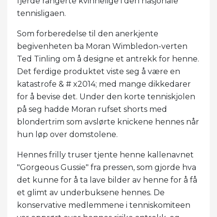
fjerde rangerte kvinnelige i den nasjonale
tennisligaen.
Som forberedelse til den anerkjente
begivenheten ba Moran Wimbledon-verten
Ted Tinling om å designe et antrekk for henne.
Det ferdige produktet viste seg å være en
katastrofe & # x2014; med mange dikkedarer
for å bevise det. Under den korte tenniskjolen
på seg hadde Moran rufset shorts med
blondertrim som avslørte knickene hennes når
hun løp over domstolene.
Hennes frilly truser tjente henne kallenavnet
"Gorgeous Gussie" fra pressen, som gjorde hva
det kunne for å ta lave bilder av henne for å få
et glimt av underbuksene hennes. De
konservative medlemmene i tenniskomiteen