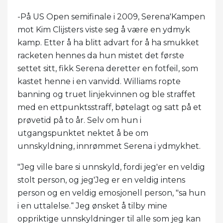
-På US Open semifinale i 2009, Serena'Kampen
mot Kim Clijsters viste seg å være en ydmyk
kamp. Etter å ha blitt advart for å ha smukket
racketen hennes da hun mistet det første
settet sitt, fikk Serena deretter en fotfeil, som
kastet henne i en vanvidd. Williams ropte
banning og truet linjekvinnen og ble straffet
med en ettpunktsstraff, bøtelagt og satt på et
prøvetid på to år. Selv om hun i
utgangspunktet nektet å be om
unnskyldning, innrømmet Serena i ydmykhet.
"Jeg ville bare si unnskyld, fordi jeg'er en veldig
stolt person, og jeg'Jeg er en veldig intens
person og en veldig emosjonell person, "sa hun
i en uttalelse.“ Jeg ønsket å tilby mine
oppriktige unnskyldninger til alle som jeg kan