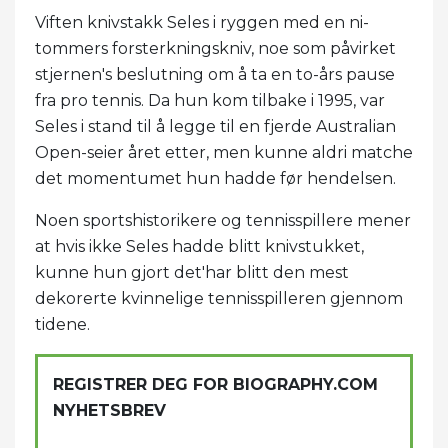
Viften knivstakk Seles i ryggen med en ni-
tommers forsterkningskniv, noe som påvirket
stjernen's beslutning om å ta en to-års pause
fra pro tennis. Da hun kom tilbake i 1995, var
Seles i stand til å legge til en fjerde Australian
Open-seier året etter, men kunne aldri matche
det momentumet hun hadde før hendelsen.
Noen sportshistorikere og tennisspillere mener
at hvis ikke Seles hadde blitt knivstukket,
kunne hun gjort det'har blitt den mest
dekorerte kvinnelige tennisspilleren gjennom
tidene.
REGISTRER DEG FOR BIOGRAPHY.COM
NYHETSBREV