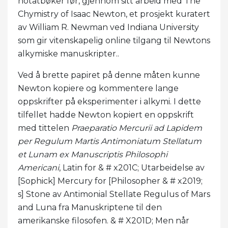
notatbøker før, gjennom sitt arbeid med The
Chymistry of Isaac Newton, et prosjekt kuratert
av William R. Newman ved Indiana University
som gir vitenskapelig online tilgang til Newtons
alkymiske manuskripter..
Ved å brette papiret på denne måten kunne
Newton kopiere og kommentere lange
oppskrifter på eksperimenter i alkymi. I dette
tilfellet hadde Newton kopiert en oppskrift
med tittelen
Praeparatio Mercurii ad Lapidem
per Regulum Martis Antimoniatum Stellatum
et Lunam ex Manuscriptis Philosophi
Americani
, Latin for & # x201C; Utarbeidelse av
[Sophick] Mercury for [Philosopher & # x2019;
s] Stone av Antimonial Stellate Regulus of Mars
and Luna fra Manuskriptene til den
amerikanske filosofen. & # X201D; Men når