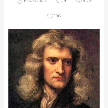
Ezra Gilbert
4
5173
198