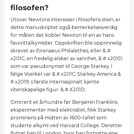
filosofen?
Utover Newtons interesser i filosofens stein, er
dette manuskriptet også bemerkelsesverdig
for måten det kobler Newton til en av hans
favorittalkymister. Oppskriften ble opprinnelig
skrevet av Eirenaeus Philalethes, eller & #
x201C; en fredelig elsker av sannhet, & # x201D;
som var pseudonymet til George Starkey. I
følge Voelkel var & # x201C; Starkey America &
# x2019; s første internasjonalt kjente
vitenskapelige figur. & # X201D;
Omtrent et århundre før Benjamin Franklins
eksperimenter med elektrisitet, fikk Starkey
prominens på midten av 1600-tallet som
studerte alkymi ved Harvard College. Deretter
flyttet han til London, hvor han fortsatte sine