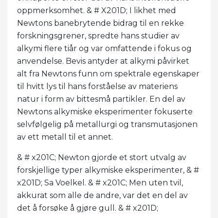
oppmerksomhet. & # X201D; I likhet med
Newtons banebrytende bidrag til en rekke
forskningsgrener, spredte hans studier av
alkymi flere tiår og var omfattende i fokus og
anvendelse. Bevis antyder at alkymi påvirket
alt fra Newtons funn om spektrale egenskaper
til hvitt lys til hans forståelse av materiens
natur i form av bittesmå partikler. En del av
Newtons alkymiske eksperimenter fokuserte
selvfølgelig på metallurgi og transmutasjonen
av ett metall til et annet.
& # x201C; Newton gjorde et stort utvalg av
forskjellige typer alkymiske eksperimenter, & #
x201D; Sa Voelkel. & # x201C; Men uten tvil,
akkurat som alle de andre, var det en del av
det å forsøke å gjøre gull. & # x201D;