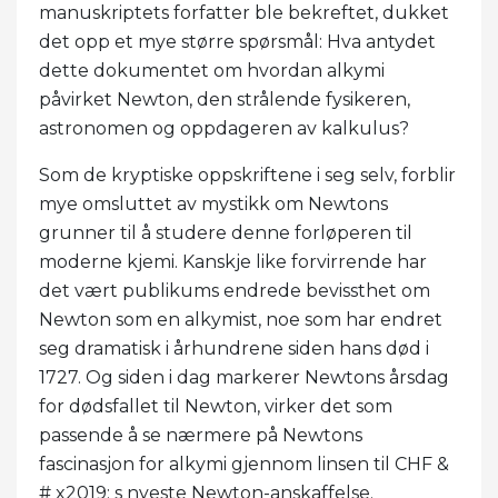
manuskriptets forfatter ble bekreftet, dukket
det opp et mye større spørsmål: Hva antydet
dette dokumentet om hvordan alkymi
påvirket Newton, den strålende fysikeren,
astronomen og oppdageren av kalkulus?
Som de kryptiske oppskriftene i seg selv, forblir
mye omsluttet av mystikk om Newtons
grunner til å studere denne forløperen til
moderne kjemi. Kanskje like forvirrende har
det vært publikums endrede bevissthet om
Newton som en alkymist, noe som har endret
seg dramatisk i århundrene siden hans død i
1727. Og siden i dag markerer Newtons årsdag
for dødsfallet til Newton, virker det som
passende å se nærmere på Newtons
fascinasjon for alkymi gjennom linsen til CHF &
# x2019; s nyeste Newton-anskaffelse.