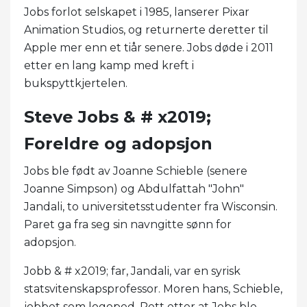
Jobs forlot selskapet i 1985, lanserer Pixar
Animation Studios, og returnerte deretter til
Apple mer enn et tiår senere. Jobs døde i 2011
etter en lang kamp med kreft i
bukspyttkjertelen.
Steve Jobs & # x2019;
Foreldre og adopsjon
Jobs ble født av Joanne Schieble (senere
Joanne Simpson) og Abdulfattah "John"
Jandali, to universitetsstudenter fra Wisconsin.
Paret ga fra seg sin navngitte sønn for
adopsjon.
Jobb & # x2019; far, Jandali, var en syrisk
statsvitenskapsprofessor. Moren hans, Schieble,
jobbet som logoped. Rett etter at Jobs ble