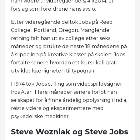
ham videre til videregående & # x2014; et
forslag som foreldrene hans avslo.
Etter videregående deltok Jobs på Reed
College i Portland, Oregon. Manglende
retning falt han ut av college etter seks
måneder og brukte de neste 18 månedene på
å slippe inn på kreative klasser på skolen. Jobs
fortalte senere hvordan ett kurs i kalligrafi
utviklet kjærligheten til typografi.
I 1974 tok Jobs stilling som videospilldesigner
hos Atari. Flere måneder senere forlot han
selskapet for å finne åndelig opplysning i India,
reiste videre og eksperimentere med
psykedeliske medisiner.
Steve Wozniak og Steve Jobs