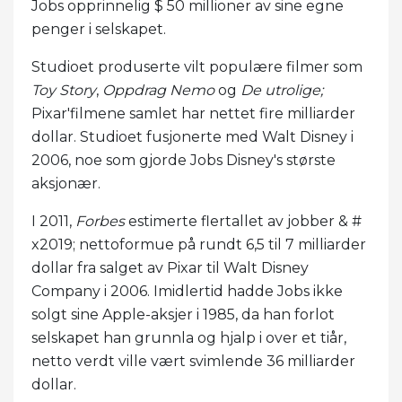
Jobs opprinnelig $ 50 millioner av sine egne
penger i selskapet.
Studioet produserte vilt populære filmer som
Toy Story
,
Oppdrag Nemo
og
De utrolige;
Pixar'filmene samlet har nettet fire milliarder
dollar. Studioet fusjonerte med Walt Disney i
2006, noe som gjorde Jobs Disney's største
aksjonær.
I 2011,
Forbes
estimerte flertallet av jobber & #
x2019; nettoformue på rundt 6,5 til 7 milliarder
dollar fra salget av Pixar til Walt Disney
Company i 2006. Imidlertid hadde Jobs ikke
solgt sine Apple-aksjer i 1985, da han forlot
selskapet han grunnla og hjalp i over et tiår,
netto verdt ville vært svimlende 36 milliarder
dollar.