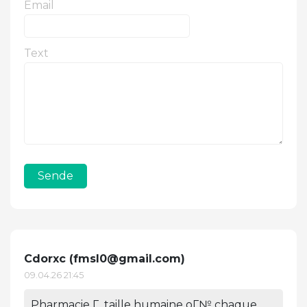
Email
Text
Sende
Cdorxc (
fmsl0@gmail.com
)
09.04.26 21:45
Pharmacie Г taille humaine oГ№ chaque