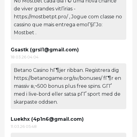
No Mostbet cada dia Г© uma nova chance
de viver grandes vitГіrias -
https://mostbetpt.pro/ , Jogue com classe no
cassino que mais entrega emoГ§ГЈo:
Mostbet .
Gsastk (
grsl1@gmail.com
)
18.03.26 04:04
Betano Casino hГ¶jer ribban. Registrera dig
https://betanogame.org/sv/bonuses/ fГ¶r en
massiv в‚¬500 bonus plus free spins. GГҐ
med i live-bord eller satsa pГҐ sport med de
skarpaste oddsen.
Luekhx (
4p1n6@gmail.com
)
11.03.26 05:48