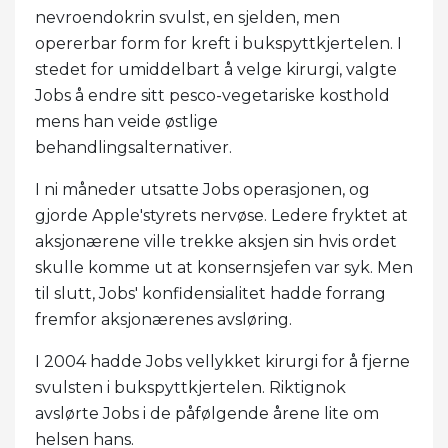
nevroendokrin svulst, en sjelden, men
opererbar form for kreft i bukspyttkjertelen. I
stedet for umiddelbart å velge kirurgi, valgte
Jobs å endre sitt pesco-vegetariske kosthold
mens han veide østlige
behandlingsalternativer.
I ni måneder utsatte Jobs operasjonen, og
gjorde Apple'styrets nervøse. Ledere fryktet at
aksjonærene ville trekke aksjen sin hvis ordet
skulle komme ut at konsernsjefen var syk. Men
til slutt, Jobs' konfidensialitet hadde forrang
fremfor aksjonærenes avsløring.
I 2004 hadde Jobs vellykket kirurgi for å fjerne
svulsten i bukspyttkjertelen. Riktignok
avslørte Jobs i de påfølgende årene lite om
helsen hans.