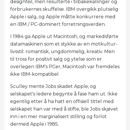
designfeil, men resulterte i tilbakekallinger og
forbrukernes skuffelse. IBM overgikk plutselig
Apple i salg, og Apple måtte konkurrere med
en IBM / PC-dominert forretningsverden.
I 1984 ga Apple ut Macintosh, og markedsførte
datamaskinen som et stykke av en motkultur-
livsstil: romantisk, ungdommelig, kreativ. Men
til tross for positivt salg og ytelse som er
overlegen IBM's PCer, Macintosh var fremdeles
ikke IBM-kompatibel.
Sculley mente Jobs skadet Apple, og
selskapet's ledere begynte å fase ham ut. Ikke
egentlig etter å ha hatt en offisiell tittel med
selskapet han var med å stifte, ble Jobs skjøvet
inn i en mer marginalisert stilling og forlot
dermed Apple i 1985.