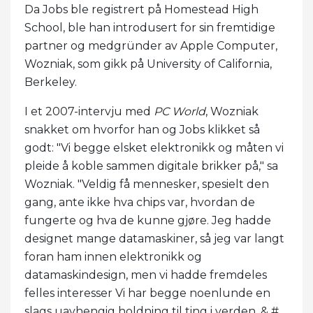
Da Jobs ble registrert på Homestead High
School, ble han introdusert for sin fremtidige
partner og medgründer av Apple Computer,
Wozniak, som gikk på University of California,
Berkeley.
I et 2007-intervju med
PC World
, Wozniak
snakket om hvorfor han og Jobs klikket så
godt: "Vi begge elsket elektronikk og måten vi
pleide å koble sammen digitale brikker på," sa
Wozniak. "Veldig få mennesker, spesielt den
gang, ante ikke hva chips var, hvordan de
fungerte og hva de kunne gjøre. Jeg hadde
designet mange datamaskiner, så jeg var langt
foran ham innen elektronikk og
datamaskindesign, men vi hadde fremdeles
felles interesser Vi har begge noenlunde en
slags uavhengig holdning til ting i verden. & #