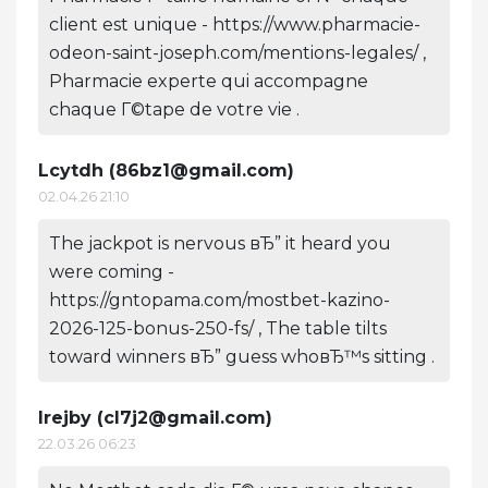
client est unique - https://www.pharmacie-
odeon-saint-joseph.com/mentions-legales/ ,
Pharmacie experte qui accompagne
chaque Г©tape de votre vie .
Lcytdh (
86bz1@gmail.com
)
02.04.26 21:10
The jackpot is nervous вЂ” it heard you
were coming -
https://gntopama.com/mostbet-kazino-
2026-125-bonus-250-fs/ , The table tilts
toward winners вЂ” guess whoвЂ™s sitting .
Irejby (
cl7j2@gmail.com
)
22.03.26 06:23