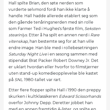
Hall spilte Brian, den søte nerden som
vurderte selvmord fordi han ikke klarte å
handle. Hall hadde allerede etablert seg som
den gående tenåringsnerden med sin rolle
som Farmer Ted i Hughes's første film,
Seksten
stearinlys
. Etter å ha spilt en annen nerd i
Rare
vitenskap
, han bestemte seg for at han ville
endre image. Han ble med i rollebesetningen
Saturday Night Live
i en sesong sammen med
stipendiat Brat Packer Robert Downey Jr. Det
er uklart hvordan eller hvorfor to filmstjerner
uten stand-up komedieopplevelse ble kastet
på
SNL
. 1980-tallet var rart.
Etter flere flopper spilte Hall i 1990 den preppy
skurken i kultklassikeren
Edward Scissorhands
overfor Johnny Depp. Deretter jobbet han
med en annen fremtidig A-lister, og spilte en