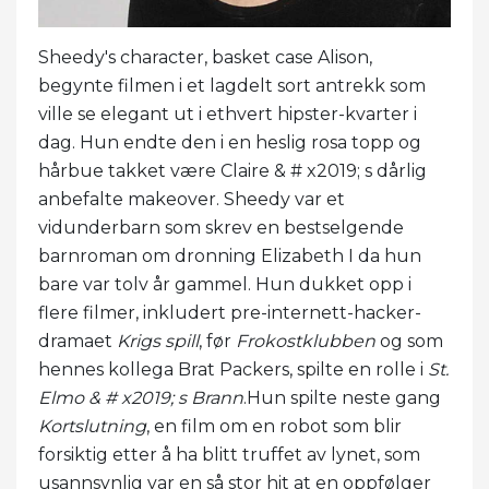
Sheedy's character, basket case Alison,
begynte filmen i et lagdelt sort antrekk som
ville se elegant ut i ethvert hipster-kvarter i
dag. Hun endte den i en heslig rosa topp og
hårbue takket være Claire & # x2019; s dårlig
anbefalte makeover. Sheedy var et
vidunderbarn som skrev en bestselgende
barnroman om dronning Elizabeth I da hun
bare var tolv år gammel. Hun dukket opp i
flere filmer, inkludert pre-internett-hacker-
dramaet
Krigs spill
, før
Frokostklubben
og som
hennes kollega Brat Packers, spilte en rolle i
St.
Elmo & # x2019; s Brann
.Hun spilte neste gang
Kortslutning
, en film om en robot som blir
forsiktig etter å ha blitt truffet av lynet, som
usannsynlig var en så stor hit at en oppfølger