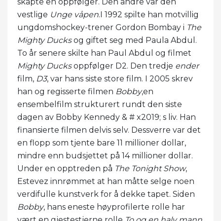
skapte en oppfølger. Den andre var den
vestlige
Unge våpen
.I 1992 spilte han motvillig
ungdomshockey-trener Gordon Bombay i
The
Mighty Ducks
og giftet seg med Paula Abdul.
To år senere skilte han Paul Abdul og filmet
Mighty Ducks
oppfølger D2. Den tredje
ender
film,
D3
, var hans siste store film. I 2005 skrev
han og regisserte filmen
Bobby
,en
ensembelfilm strukturert rundt den siste
dagen av Bobby Kennedy & # x2019; s liv. Han
finansierte filmen delvis selv. Dessverre var det
en flopp som tjente bare 11 millioner dollar,
mindre enn budsjettet på 14 millioner dollar.
Under en opptreden på
The Tonight Show
,
Estevez innrømmet at han måtte selge noen
verdifulle kunstverk for å dekke tapet. Siden
Bobby
, hans eneste høyprofilerte rolle har
vært en gjestestjerne rolle
To og en halv mann