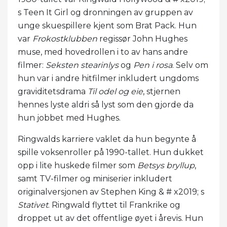
s Teen It Girl og dronningen av gruppen av
unge skuespillere kjent som Brat Pack. Hun
var
Frokostklubben
regissør John Hughes
muse, med hovedrollen i to av hans andre
filmer:
Seksten stearinlys
og
Pen i rosa
. Selv om
hun var i andre hitfilmer inkludert ungdoms
graviditetsdrama
Til odel og eie
, stjernen
hennes lyste aldri så lyst som den gjorde da
hun jobbet med Hughes.
Ringwalds karriere vaklet da hun begynte å
spille voksenroller på 1990-tallet. Hun dukket
opp i lite huskede filmer som
Betsys bryllup
,
samt TV-filmer og miniserier inkludert
originalversjonen av Stephen King & # x2019; s
Stativet
. Ringwald flyttet til Frankrike og
droppet ut av det offentlige øyet i årevis. Hun