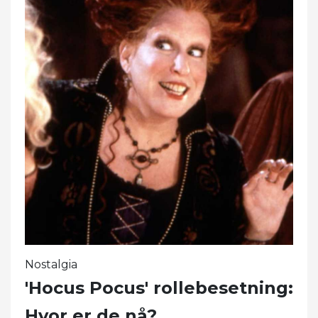
Nostalgia
'Hocus Pocus' rollebesetning:
Hvor er de nå?