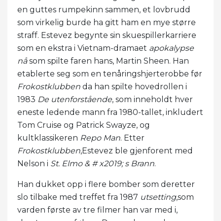
en guttes rumpekinn sammen, et lovbrudd
som virkelig burde ha gitt ham en mye større
straff. Estevez begynte sin skuespillerkarriere
som en ekstra i Vietnam-dramaet
apokalypse
nå
som spilte faren hans, Martin Sheen. Han
etablerte seg som en tenåringshjerterobbe før
Frokostklubben
da han spilte hovedrollen i
1983
De utenforstående
, som inneholdt hver
eneste ledende mann fra 1980-tallet, inkludert
Tom Cruise og Patrick Swayze, og
kultklassikeren
Repo Man
. Etter
Frokostklubben
,Estevez ble gjenforent med
Nelson i
St. Elmo & # x2019; s Brann
.
Han dukket opp i flere bomber som deretter
slo tilbake med treffet fra 1987
utsetting
,som
varden første av tre filmer han var med i,