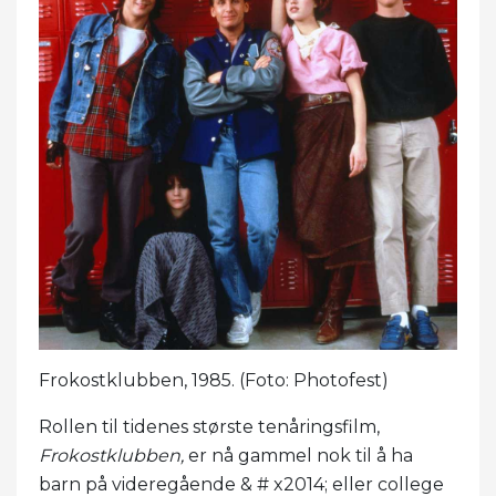
Frokostklubben, 1985. (Foto: Photofest)
Rollen til tidenes største tenåringsfilm,
Frokostklubben,
er nå gammel nok til å ha
barn på videregående & # x2014; eller college