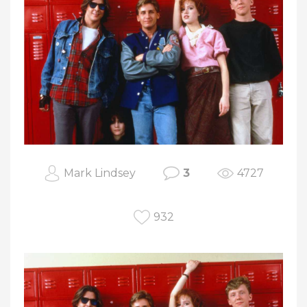
Mark Lindsey
3
4727
932