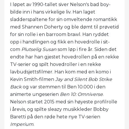
I løpet av 1990-tallet siver Nelson's bad boy-
bilde inn i hans virkelige liv. Han laget
sladderspaltene for sin omveltende romantikk
med Shannen Doherty og ble dømt til prøvetid
for sin rolle i en barroom brawl. Han ryddet
opp i handlingen og fikk en hovedrolle i sit-
com
Plutselig Susan
som løp i fire år. Siden det
endte har han gjestet hovedrollen på en rekke
TV-serier og spilt hovedroller i en rekke
lavbudsjettsfilmer. Han kom med en komo i
Kevin Smith-filmen
Jay and Silent Bob Strike
Back
og var stemmen til Ben 10.000 i den
animerte ungeserien
Ben 10: Omniverse
.
Nelson startet 2015 med sin høyeste profilrolle
i årevis, og spilte sleazy musikkleder Bobby
Baretti på den røde hete nye TV-serien
Imperium
.