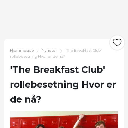
Hjemmeside
Nyheter
'The Breakfast Club'
rollebesetning Hvor er de nå?
'The Breakfast Club'
rollebesetning Hvor er
de nå?