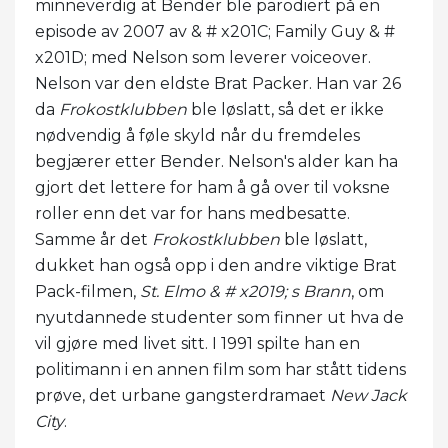
minneverdig at Bender ble parodiert på en
episode av 2007 av & # x201C; Family Guy & #
x201D; med Nelson som leverer voiceover.
Nelson var den eldste Brat Packer. Han var 26
da
Frokostklubben
ble løslatt, så det er ikke
nødvendig å føle skyld når du fremdeles
begjærer etter Bender. Nelson's alder kan ha
gjort det lettere for ham å gå over til voksne
roller enn det var for hans medbesatte.
Samme år det
Frokostklubben
ble løslatt,
dukket han også opp i den andre viktige Brat
Pack-filmen,
St. Elmo & # x2019; s Brann
, om
nyutdannede studenter som finner ut hva de
vil gjøre med livet sitt. I 1991 spilte han en
politimann i en annen film som har stått tidens
prøve, det urbane gangsterdramaet
New Jack
City
.