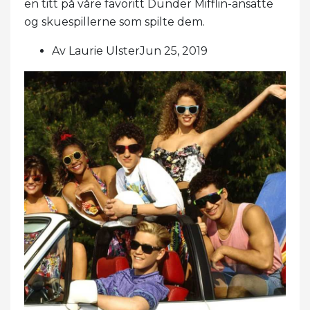
en titt på våre favoritt Dunder Mifflin-ansatte
og skuespillerne som spilte dem.
Av Laurie UlsterJun 25, 2019