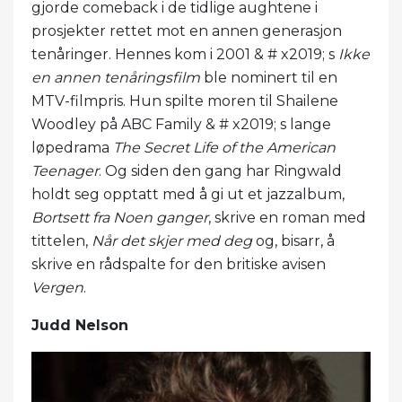
gjorde comeback i de tidlige aughtene i
prosjekter rettet mot en annen generasjon
tenåringer. Hennes kom i 2001 & # x2019; s
Ikke
en annen tenåringsfilm
ble nominert til en
MTV-filmpris. Hun spilte moren til Shailene
Woodley på ABC Family & # x2019; s lange
løpedrama
The Secret Life of the American
Teenager
. Og siden den gang har Ringwald
holdt seg opptatt med å gi ut et jazzalbum,
Bortsett fra Noen ganger
, skrive en roman med
tittelen,
Når det skjer med deg
og, bisarr, å
skrive en rådspalte for den britiske avisen
Vergen
.
Judd Nelson