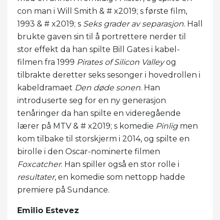
con man i Will Smith & # x2019; s første film,
1993 & # x2019; s
Seks grader av separasjon
. Hall
brukte gaven sin til å portrettere nerder til
stor effekt da han spilte Bill Gates i kabel-
filmen fra 1999
Pirates of Silicon Valley
og
tilbrakte deretter seks sesonger i hovedrollen i
kabeldramaet
Den døde sonen
. Han
introduserte seg for en ny generasjon
tenåringer da han spilte en videregående
lærer på MTV & # x2019; s komedie
Pinlig
men
kom tilbake til storskjerm i 2014, og spilte en
birolle i den Oscar-nominerte filmen
Foxcatcher
. Han spiller også en stor rolle i
resultater
, en komedie som nettopp hadde
premiere på Sundance.
Emilio Estevez