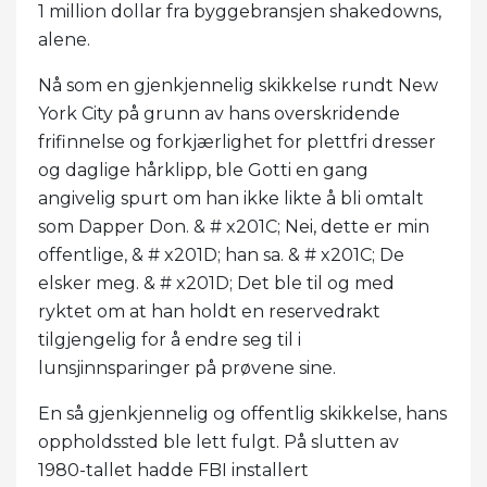
1 million dollar fra byggebransjen shakedowns,
alene.
Nå som en gjenkjennelig skikkelse rundt New
York City på grunn av hans overskridende
frifinnelse og forkjærlighet for plettfri dresser
og daglige hårklipp, ble Gotti en gang
angivelig spurt om han ikke likte å bli omtalt
som Dapper Don. & # x201C; Nei, dette er min
offentlige, & # x201D; han sa. & # x201C; De
elsker meg. & # x201D; Det ble til og med
ryktet om at han holdt en reservedrakt
tilgjengelig for å endre seg til i
lunsjinnsparinger på prøvene sine.
En så gjenkjennelig og offentlig skikkelse, hans
oppholdssted ble lett fulgt. På slutten av
1980-tallet hadde FBI installert