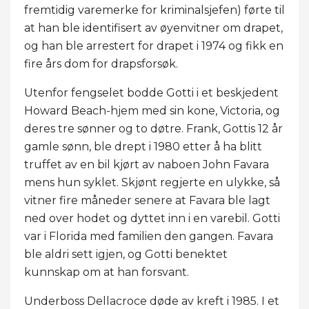
fremtidig varemerke for kriminalsjefen) førte til
at han ble identifisert av øyenvitner om drapet,
og han ble arrestert for drapet i 1974 og fikk en
fire års dom for drapsforsøk.
Utenfor fengselet bodde Gotti i et beskjedent
Howard Beach-hjem med sin kone, Victoria, og
deres tre sønner og to døtre. Frank, Gottis 12 år
gamle sønn, ble drept i 1980 etter å ha blitt
truffet av en bil kjørt av naboen John Favara
mens hun syklet. Skjønt regjerte en ulykke, så
vitner fire måneder senere at Favara ble lagt
ned over hodet og dyttet inn i en varebil. Gotti
var i Florida med familien den gangen. Favara
ble aldri sett igjen, og Gotti benektet
kunnskap om at han forsvant.
Underboss Dellacroce døde av kreft i 1985. I et