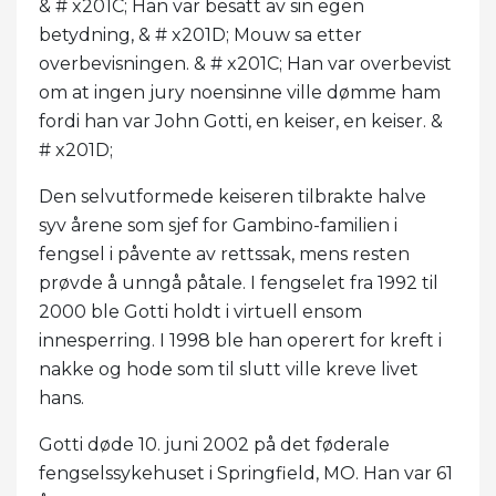
& # x201C; Han var besatt av sin egen
betydning, & # x201D; Mouw sa etter
overbevisningen. & # x201C; Han var overbevist
om at ingen jury noensinne ville dømme ham
fordi han var John Gotti, en keiser, en keiser. &
# x201D;
Den selvutformede keiseren tilbrakte halve
syv årene som sjef for Gambino-familien i
fengsel i påvente av rettssak, mens resten
prøvde å unngå påtale. I fengselet fra 1992 til
2000 ble Gotti holdt i virtuell ensom
innesperring. I 1998 ble han operert for kreft i
nakke og hode som til slutt ville kreve livet
hans.
Gotti døde 10. juni 2002 på det føderale
fengselssykehuset i Springfield, MO. Han var 61