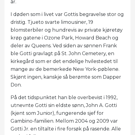
år.
I døden som i livet var Gottis begravelse stor og
dristig. Tjueto svarte limousiner, 19
blomsterbiler og hundrevis av private kjøretøy
krøp gatene i Ozone Park, Howard Beach og
deler av Queens. Ved siden av sønnen Frank
ble Gotti gravlagt på St. John Cemetery, en
kirkegård som er det endelige hvilestedet til
mange av de bemerkede New York-pøblene.
Skjønt ingen, kanskje så berømte som Dapper
Don.
På det tidspunktet han ble overbevist i 1992,
utnevnte Gotti sin eldste sønn, John A. Gotti
(kjent som Junior), fungerende sjef for
Gambino-familien. Mellom 2004 og 2009 var
Gotti Jr. en tiltalte i fire forsøk på rasende. Alle