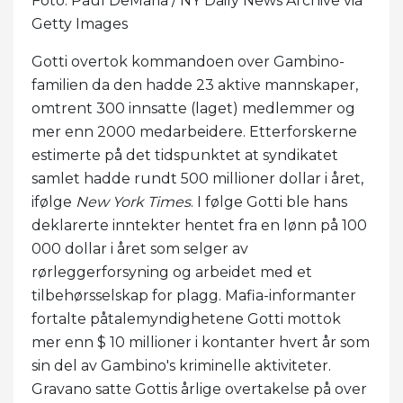
Foto: Paul DeMaria / NY Daily News Archive via
Getty Images
Gotti overtok kommandoen over Gambino-
familien da den hadde 23 aktive mannskaper,
omtrent 300 innsatte (laget) medlemmer og
mer enn 2000 medarbeidere. Etterforskerne
estimerte på det tidspunktet at syndikatet
samlet hadde rundt 500 millioner dollar i året,
ifølge
New York Times
. I følge Gotti ble hans
deklarerte inntekter hentet fra en lønn på 100
000 dollar i året som selger av
rørleggerforsyning og arbeidet med et
tilbehørsselskap for plagg. Mafia-informanter
fortalte påtalemyndighetene Gotti mottok
mer enn $ 10 millioner i kontanter hvert år som
sin del av Gambino's kriminelle aktiviteter.
Gravano satte Gottis årlige overtakelse på over