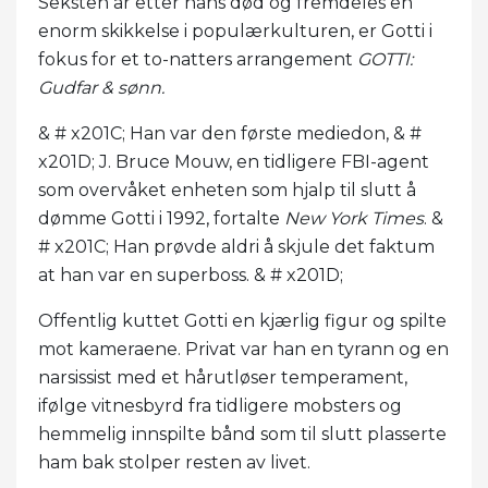
Seksten år etter hans død og fremdeles en
enorm skikkelse i populærkulturen, er Gotti i
fokus for et to-natters arrangement
GOTTI:
Gudfar & sønn.
& # x201C; Han var den første mediedon, & #
x201D; J. Bruce Mouw, en tidligere FBI-agent
som overvåket enheten som hjalp til slutt å
dømme Gotti i 1992, fortalte
New York Times
. &
# x201C; Han prøvde aldri å skjule det faktum
at han var en superboss. & # x201D;
Offentlig kuttet Gotti en kjærlig figur og spilte
mot kameraene. Privat var han en tyrann og en
narsissist med et hårutløser temperament,
ifølge vitnesbyrd fra tidligere mobsters og
hemmelig innspilte bånd som til slutt plasserte
ham bak stolper resten av livet.