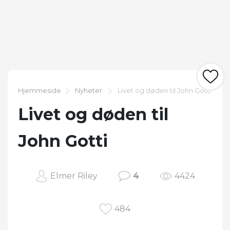
Hjemmeside
Nyheter
Livet og døden til John Gotti
Livet og døden til
John Gotti
Elmer Riley
4
4424
484