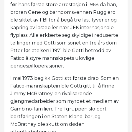
før hans første store arrestasjon i 1968 da han,
broren Gene og barndomsvennen Ruggiero
ble siktet av FBI for å begå tre last tyverier og
kapring av lastebiler nær JFK internasjonale
flyplass. Alle erklærte seg skyldige i reduserte
tellinger med Gotti som sonet en tre års dom.
Etter løslatelsen i 1971 ble Gotti betrodd av
Fatico å styre mannskapets ulovlige
pengespilloperasjoner.
I mai 1973 begikk Gotti sitt første drap. Som en
Fatico-mannskaptein ble Gotti gitt til å finne
Jimmy McBratney, en rivaliserende
gjengmedarbeider som myrdet et medlem av
Gambino-familien. Treffgruppen slo bort
bortføringen i en Staten Island-bar, og
McBratney ble skutt om døden i
offentlighetens syn.