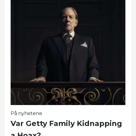
På nyhetene
Var Getty Family Kidnapping
a Hoax?