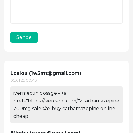
Sende
Lzelou (
1w3mt@gmail.com
)
05.01.25 00:43
ivermectin dosage - <a
href="https://ivercand.com/">carbamazepine
200mg sale</a> buy carbamazepine online
cheap
Bjlmby (
qxaes@gmail.com
)