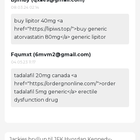
08.03.24 02:14
buy lipitor 40mg <a
href="https://lipiws.top/">buy generic
atorvastatin 80mg</a> generic lipitor
Fqumxt (
6mvm2@gmail.com
)
04.05.23 11:17
tadalafil 20mg canada <a
href="https://ordergnonline.com/">order
tadalafil 5mg generic</a> erectile
dysfunction drug
Jackies bryllup til JFK Hvordan Kennedy-