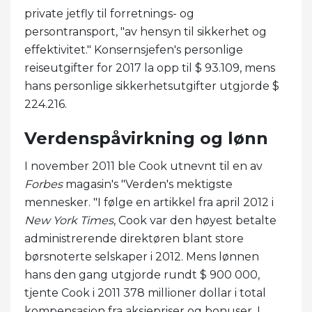
private jetfly til forretnings- og
persontransport, "av hensyn til sikkerhet og
effektivitet." Konsernsjefen's personlige
reiseutgifter for 2017 la opp til $ 93.109, mens
hans personlige sikkerhetsutgifter utgjorde $
224.216.
Verdenspåvirkning og lønn
I november 2011 ble Cook utnevnt til en av
Forbes
magasin's "Verden's mektigste
mennesker. "I følge en artikkel fra april 2012 i
New York Times
, Cook var den høyest betalte
administrerende direktøren blant store
børsnoterte selskaper i 2012. Mens lønnen
hans den gang utgjorde rundt $ 900 000,
tjente Cook i 2011 378 millioner dollar i total
kompensasjon fra aksjepriser og bonuser. I