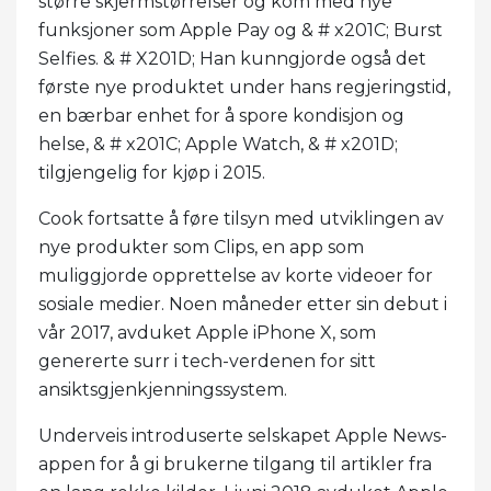
større skjermstørrelser og kom med nye
funksjoner som Apple Pay og & # x201C; Burst
Selfies. & # X201D; Han kunngjorde også det
første nye produktet under hans regjeringstid,
en bærbar enhet for å spore kondisjon og
helse, & # x201C; Apple Watch, & # x201D;
tilgjengelig for kjøp i 2015.
Cook fortsatte å føre tilsyn med utviklingen av
nye produkter som Clips, en app som
muliggjorde opprettelse av korte videoer for
sosiale medier. Noen måneder etter sin debut i
vår 2017, avduket Apple iPhone X, som
genererte surr i tech-verdenen for sitt
ansiktsgjenkjenningssystem.
Underveis introduserte selskapet Apple News-
appen for å gi brukerne tilgang til artikler fra