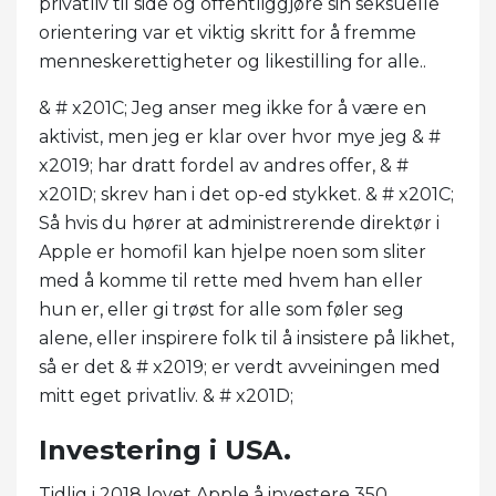
privatliv til side og offentliggjøre sin seksuelle
orientering var et viktig skritt for å fremme
menneskerettigheter og likestilling for alle..
& # x201C; Jeg anser meg ikke for å være en
aktivist, men jeg er klar over hvor mye jeg & #
x2019; har dratt fordel av andres offer, & #
x201D; skrev han i det op-ed stykket. & # x201C;
Så hvis du hører at administrerende direktør i
Apple er homofil kan hjelpe noen som sliter
med å komme til rette med hvem han eller
hun er, eller gi trøst for alle som føler seg
alene, eller inspirere folk til å insistere på likhet,
så er det & # x2019; er verdt avveiningen med
mitt eget privatliv. & # x201D;
Investering i USA.
Tidlig i 2018 lovet Apple å investere 350