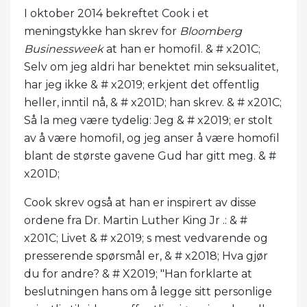
I oktober 2014 bekreftet Cook i et
meningstykke han skrev for
Bloomberg
Businessweek
at han er homofil. & # x201C;
Selv om jeg aldri har benektet min seksualitet,
har jeg ikke & # x2019; erkjent det offentlig
heller, inntil nå, & # x201D; han skrev. & # x201C;
Så la meg være tydelig: Jeg & # x2019; er stolt
av å være homofil, og jeg anser å være homofil
blant de største gavene Gud har gitt meg. & #
x201D;
Cook skrev også at han er inspirert av disse
ordene fra Dr. Martin Luther King Jr .: & #
x201C; Livet & # x2019; s mest vedvarende og
presserende spørsmål er, & # x2018; Hva gjør
du for andre? & # X2019; "Han forklarte at
beslutningen hans om å legge sitt personlige