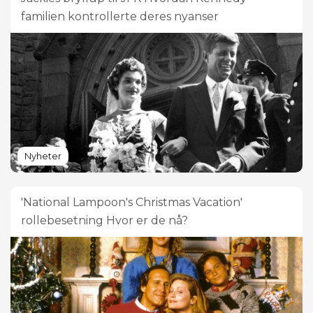
familien kontrollerte deres nyanser
Nyheter
'National Lampoon's Christmas Vacation'
rollebesetning Hvor er de nå?