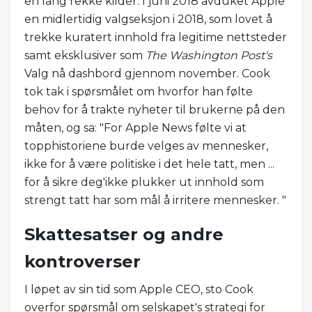
en lang rekke kilder. I juni 2018 avduket Apple
en midlertidig valgseksjon i 2018, som lovet å
trekke kuratert innhold fra legitime nettsteder
samt eksklusiver som
The Washington Post's
Valg nå dashbord gjennom november. Cook
tok tak i spørsmålet om hvorfor han følte
behov for å trakte nyheter til brukerne på den
måten, og sa: "For Apple News følte vi at
topphistoriene burde velges av mennesker,
ikke for å være politiske i det hele tatt, men ...
for å sikre deg'ikke plukker ut innhold som
strengt tatt har som mål å irritere mennesker. "
Skattesatser og andre
kontroverser
I løpet av sin tid som Apple CEO, sto Cook
overfor spørsmål om selskapet's strategi for