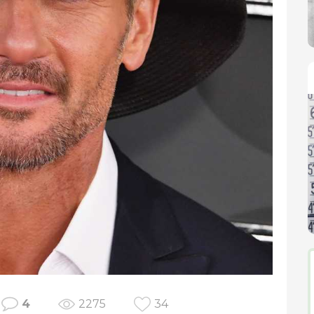
4
2275
34