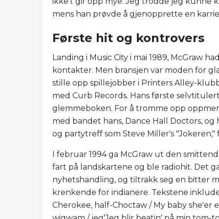
ikke't gir opp mye. Jeg trodde jeg kunne k
mens han prøvde å gjenopprette en karrie
Første hit og kontrovers
Landing i Music City i mai 1989, McGraw ha
kontakter. Men bransjen var moden for glat
stille opp spillejobber i Printers Alley-klu
med Curb Records. Hans første selvtitulert
glemmeboken. For å tromme opp oppmerk
med bandet hans, Dance Hall Doctors, og ha
og partytreff som Steve Miller's "Jokeren,"
I februar 1994 ga McGraw ut den smittende
fart på landskartene og ble radiohit. Det 
nyhetshandling, og tiltrakk seg en bitter
krenkende for indianere. Tekstene inkludert
Cherokee, half-Choctaw / My baby she'er e
wigwam / jeg'Jeg blir beatin' på min tom-to