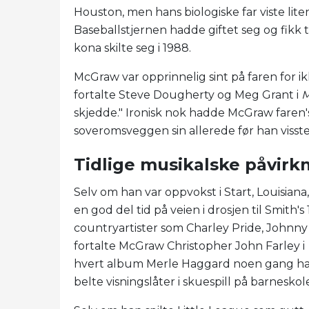
Houston, men hans biologiske far viste lite
Baseballstjernen hadde giftet seg og fikk 
kona skilte seg i 1988.
McGraw var opprinnelig sint på faren for i
fortalte Steve Dougherty og Meg Grant i
M
skjedde." Ironisk nok hadde McGraw faren'
soveromsveggen sin allerede før han visste
Tidlige musikalske påvirk
Selv om han var oppvokst i Start, Louisiana,
en god del tid på veien i drosjen til Smith's
countryartister som Charley Pride, Johnny 
fortalte McGraw Christopher John Farley i
hvert album Merle Haggard noen gang har sp
belte visningslåter i skuespill på barneskol