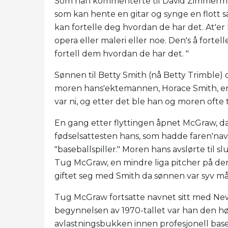
Som han kommenterte til David Zimmerm
som kan hente en gitar og synge en flott 
kan fortelle deg hvordan de har det. At'e
opera eller maleri eller noe. Den's å forte
fortell dem hvordan de har det. "
Sønnen til Betty Smith (nå Betty Trimble
moren hans'ektemannen, Horace Smith, en la
var ni, og etter det ble han og moren ofte t
En gang etter flyttingen åpnet McGraw, d
fødselsattesten hans, som hadde faren'na
"baseballspiller." Moren hans avslørte ti
Tug McGraw, en mindre liga pitcher på den
giftet seg med Smith da sønnen var syv 
Tug McGraw fortsatte navnet sitt med New 
begynnelsen av 1970-tallet var han den h
avlastningsbukken innen profesjonell base