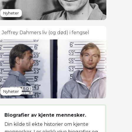
Nyheter
Jeffrey Dahmers liv (og død) i fengsel
Nyheter
Biografier av kjente mennesker.
Din kilde til ekte historier om kjente
mennesker. Les eksklusive biografier og