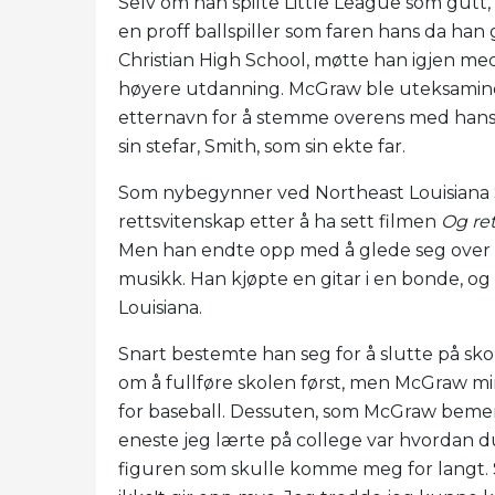
Selv om han spilte Little League som gut
en proff ballspiller som faren hans da han
Christian High School, møtte han igjen me
høyere utdanning. McGraw ble uteksaminert 
etternavn for å stemme overens med hans b
sin stefar, Smith, som sin ekte far.
Som nybegynner ved Northeast Louisiana S
rettsvitenskap etter å ha sett filmen
Og ret
Men han endte opp med å glede seg over fe
musikk. Han kjøpte en gitar i en bonde, og
Louisiana.
Snart bestemte han seg for å slutte på sko
om å fullføre skolen først, men McGraw m
for baseball. Dessuten, som McGraw beme
eneste jeg lærte på college var hvordan du
figuren som skulle komme meg for langt. Så