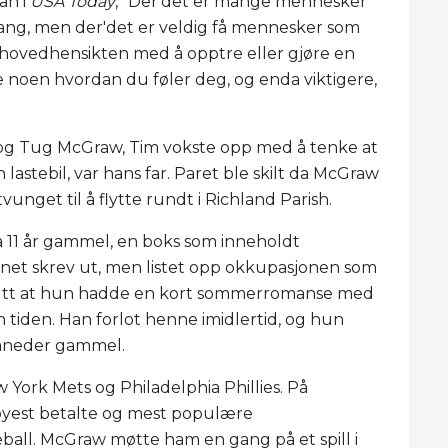
an i
USA Today
, "Der'det er mange mennesker
sang, men der'det er veldig få mennesker som
r hovedhensikten med å opptre eller gjøre en
lle noen hvordan du føler deg, og enda viktigere,
) og Tug McGraw, Tim vokste opp med å tenke at
stebil, var hans far. Paret ble skilt da McGraw
vunget til å flytte rundt i Richland Parish.
a 11 år gammel, en boks som inneholdt
vnet skrev ut, men listet opp okkupasjonen som
l slutt at hun hadde en kort sommerromanse med
 tiden. Han forlot henne imidlertid, og hun
måneder gammel.
York Mets og Philadelphia Phillies. På
øyest betalte og mest populære
ball. McGraw møtte ham en gang på et spill i