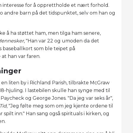
n interesse for å opprettholde et nært forhold.
to andre barn på det tidspunktet, selv om han og
kke å ha støttet ham, men tilga ham senere,
ennesker
, "Han var 22 og umoden da det
s baseballkort som ble teipet på
 at han var faren.
ninger
 en liten by i Richland Parish, tilbrakte McGraw
 18-hjuling. I lastebilen skulle han synge med til
Paycheck og George Jones. "Da jeg var seks år",
Tid
, "Jeg følte meg som om jeg kjente ordene til
ilt inn." Han sang også spirituals i kirken, og
en.