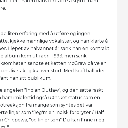
lare det. ”Faren hans fortsatte å støtte ham
re.
dde liten erfaring med å utføre og ingen
te, kjekke mannlige vokalister, og han klarte å
bber. I løpet av halvannet år sank han en kontrakt
e album kom ut i april 1993, men sank i
somheten sendte etiketten McGraw på veien
ns live-akt gikk over stort. Med kraftballader
 fant han sitt publikum.
 singelen "Indian Outlaw", og den satte raskt
ga ham imidlertid også uønsket status som en
 motreaksjon fra mange som syntes det var
e linjer som "Jeg'm en indisk forbryter / Half
n Chippewa, "og linjer som" Du kan finne meg i
m. "