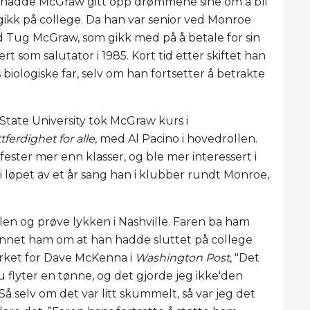
t, hadde McGraw gitt opp drømmene sine om å bli
 gikk på college. Da han var senior ved Monroe
d Tug McGraw, som gikk med på å betale for sin
som salutator i 1985. Kort tid etter skiftet han
iologiske far, selv om han fortsetter å betrakte
tate University tok McGraw kurs i
tferdighet for alle
, med Al Pacino i hovedrollen.
ster mer enn klasser, og ble mer interessert i
 i løpet av et år sang han i klubber rundt Monroe,
len og prøve lykken i Nashville. Faren ba ham
innet ham om at han hadde sluttet på college
rket for Dave McKenna i
Washington Post
, "Det
 flyter en tønne, og det gjorde jeg ikke'den
 selv om det var litt skummelt, så var jeg det