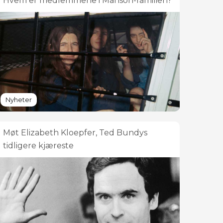
Hvem er medlemmene i Manson-familien?
Nyheter
Møt Elizabeth Kloepfer, Ted Bundys
tidligere kjæreste