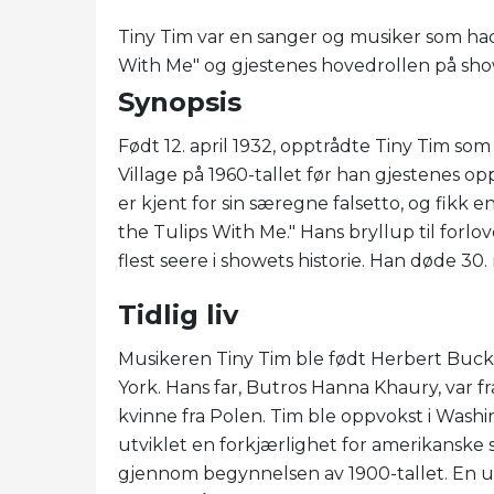
Tiny Tim var en sanger og musiker som ha
With Me" og gjestenes hovedrollen på sh
Synopsis
Født 12. april 1932, opptrådte Tiny Tim som
Village på 1960-tallet før han gjestenes 
er kjent for sin særegne falsetto, og fikk 
the Tulips With Me." Hans bryllup til forlo
flest seere i showets historie. Han døde 30
Tidlig liv
Musikeren Tiny Tim ble født Herbert Bucki
York. Hans far, Butros Hanna Khaury, var fra
kvinne fra Polen. Tim ble oppvokst i Wash
utviklet en forkjærlighet for amerikanske 
gjennom begynnelsen av 1900-tallet. En u