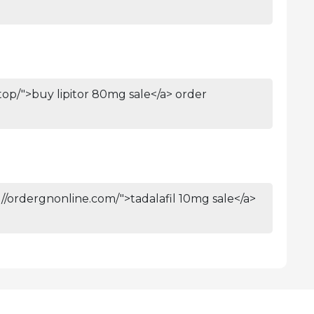
.top/">buy lipitor 80mg sale</a> order
s://ordergnonline.com/">tadalafil 10mg sale</a>