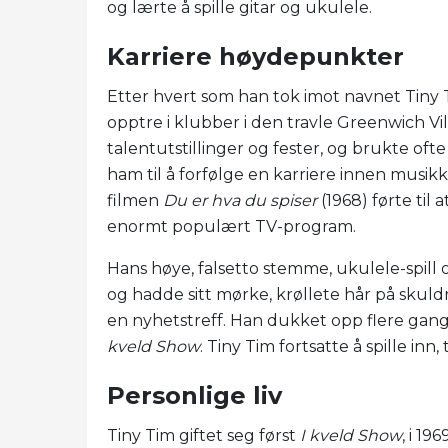
og lærte å spille gitar og ukulele.
Karriere høydepunkter
Etter hvert som han tok imot navnet Tiny T
opptre i klubber i den travle Greenwich V
talentutstillinger og fester, og brukte oft
ham til å forfølge en karriere innen musikk
filmen
Du er hva du spiser
(1968) førte til
enormt populært TV-program.
Hans høye, falsetto stemme, ukulele-spill
og hadde sitt mørke, krøllete hår på skul
en nyhetstreff. Han dukket opp flere gan
kveld Show
. Tiny Tim fortsatte å spille inn
Personlige liv
Tiny Tim giftet seg først
I kveld Show
, i 1