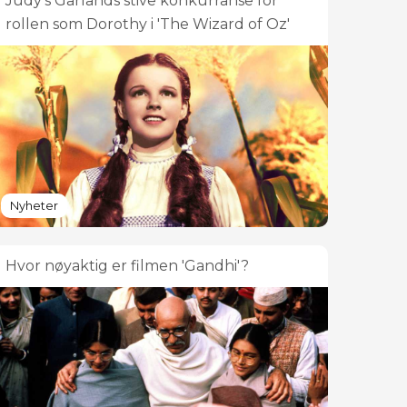
Judy's Garlands stive konkurranse for
rollen som Dorothy i 'The Wizard of Oz'
Nyheter
Hvor nøyaktig er filmen 'Gandhi'?