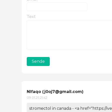
Text
Sende
Nlfaqo (
j0oj7@gmail.com
)
09.01.25 21:42
stromectol in canada - <a href="https://