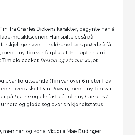
im, fra Charles Dickens karakter, begynte han å
illage-musikkscenen. Han spilte også på
e forskjellige navn. Foreldrene hans prøvde å få
, men Tiny Tim var forpliktet. Et opptreden i
 at Tim ble booket
Rowan og Martins ler
, et
 og uvanlig utseende (Tim var over 6 meter høy
drene) overrasket Dan Rowan; men Tiny Tim var
ger på
Ler inn
og ble fast på Johnny Carson's
I
, turnere og glede seg over sin kjendisstatus.
969, men han og kona, Victoria Mae Budinger,