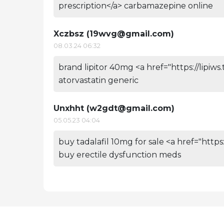
prescription</a> carbamazepine online
Xczbsz (
19wvg@gmail.com
)
08.03.24 06:32
brand lipitor 40mg <a href="https://lipiws
atorvastatin generic
Unxhht (
w2gdt@gmail.com
)
05.05.23 04:04
buy tadalafil 10mg for sale <a href="http
buy erectile dysfunction meds