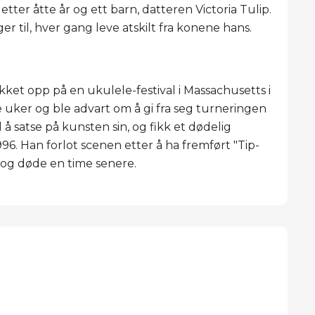
etter åtte år og ett barn, datteren Victoria Tulip.
ger til, hver gang leve atskilt fra konene hans.
kket opp på en ukulele-festival i Massachusetts i
re uker og ble advart om å gi fra seg turneringen
å satse på kunsten sin, og fikk et dødelig
96. Han forlot scenen etter å ha fremført "Tip-
 og døde en time senere.