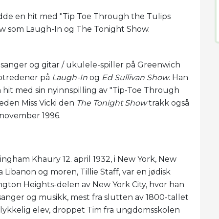
dde en hit med "Tip Toe Through the Tulips
ow som Laugh-In og The Tonight Show.
 sanger og gitar / ukulele-spiller på Greenwich
opptredener på
Laugh-In
og
Ed Sullivan Show
. Han
en hit med sin nyinnspilling av "Tip-Toe Through
veden Miss Vicki den
The Tonight Show
trakk også
. november 1996.
ngham Khaury 12. april 1932, i New York, New
 Libanon og moren, Tillie Staff, var en jødisk
ington Heights-delen av New York City, hvor han
sanger og musikk, mest fra slutten av 1800-tallet
lykkelig elev, droppet Tim fra ungdomsskolen