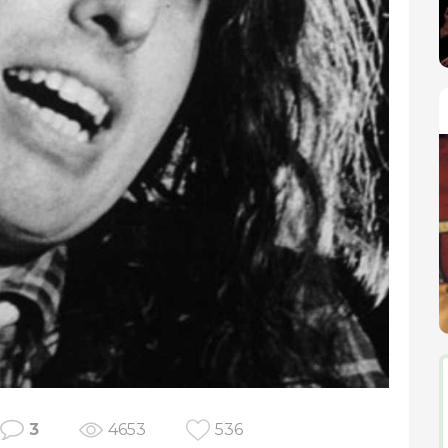
3
4653
536