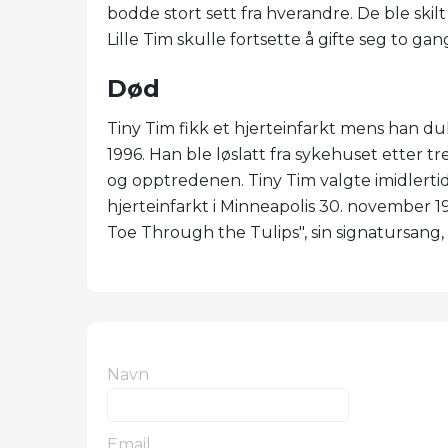
bodde stort sett fra hverandre. De ble skilt 
Lille Tim skulle fortsette å gifte seg to gan
Død
Tiny Tim fikk et hjerteinfarkt mens han du
1996. Han ble løslatt fra sykehuset etter t
og opptredenen. Tiny Tim valgte imidlertid 
hjerteinfarkt i Minneapolis 30. november 19
Toe Through the Tulips", sin signatursang,
Navn
Email