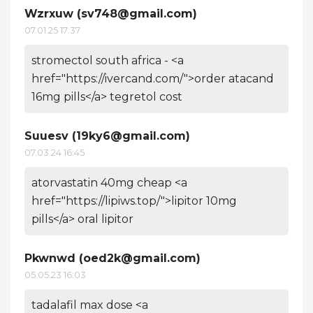
Wzrxuw (
sv748@gmail.com
)
07.01.25 17:37
stromectol south africa - <a
href="https://ivercand.com/">order atacand
16mg pills</a> tegretol cost
Suuesv (
19ky6@gmail.com
)
07.03.24 16:45
atorvastatin 40mg cheap <a
href="https://lipiws.top/">lipitor 10mg
pills</a> oral lipitor
Pkwnwd (
oed2k@gmail.com
)
05.05.23 16:03
tadalafil max dose <a