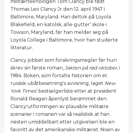
militærteknologen Tom Clancy ble født
Thomas Leo Clancy Jr den 12. april 1947 i
Baltimore, Maryland. Han deltok på Loyola
Blakefield, en katolsk, alle-gutter' skole i
Towson, Maryland, før han melder seg på
Loyola College i Baltimore, hvor han studerte
litteratur.
Clancy jobbet som forsikringsmegler før hun
skrev sin første roman,
Jakten på rød oktober
, i
1984. Boken, som fortalte historien om et
russisk ubåtbesetning's avvisning, laget
New
York Times
' bestselgerliste etter at president
Ronald Reagan åpenlyst berømmet den.
Clancy'utformingen av plausible militære
scenarier i romanen var så realistisk at han
nesten umiddelbart etter utgivelsen ble en
favoritt av det amerikanske militæret. Noen av