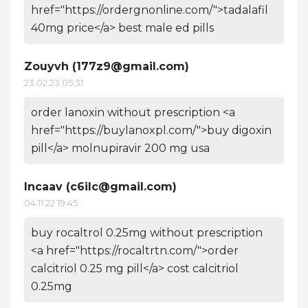
href="https://ordergnonline.com/">tadalafil
40mg price</a> best male ed pills
Zouyvh (
177z9@gmail.com
)
23.02.23 05:31
order lanoxin without prescription <a
href="https://buylanoxpl.com/">buy digoxin
pill</a> molnupiravir 200 mg usa
Incaav (
c6ilc@gmail.com
)
04.11.22 19:45
buy rocaltrol 0.25mg without prescription
<a href="https://rocaltrtn.com/">order
calcitriol 0.25 mg pill</a> cost calcitriol
0.25mg