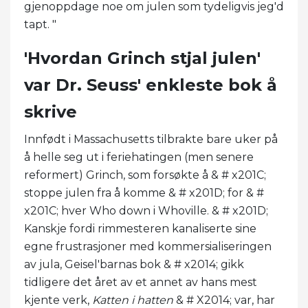
gjenoppdage noe om julen som tydeligvis jeg'd
tapt. "
'Hvordan Grinch stjal julen'
var Dr. Seuss' enkleste bok å
skrive
Innfødt i Massachusetts tilbrakte bare uker på
å helle seg ut i feriehatingen (men senere
reformert) Grinch, som forsøkte å & # x201C;
stoppe julen fra å komme & # x201D; for & #
x201C; hver Who down i Whoville. & # x201D;
Kanskje fordi rimmesteren kanaliserte sine
egne frustrasjoner med kommersialiseringen
av jula, Geisel'barnas bok & # x2014; gikk
tidligere det året av et annet av hans mest
kjente verk,
Katten i hatten
& # X2014; var, har