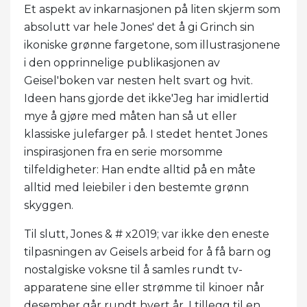
Et aspekt av inkarnasjonen på liten skjerm som
absolutt var hele Jones' det å gi Grinch sin
ikoniske grønne fargetone, som illustrasjonene
i den opprinnelige publikasjonen av
Geisel'boken var nesten helt svart og hvit.
Ideen hans gjorde det ikke'Jeg har imidlertid
mye å gjøre med måten han så ut eller
klassiske julefarger på. I stedet hentet Jones
inspirasjonen fra en serie morsomme
tilfeldigheter: Han endte alltid på en måte
alltid med leiebiler i den bestemte grønn
skyggen.
Til slutt, Jones & # x2019; var ikke den eneste
tilpasningen av Geisels arbeid for å få barn og
nostalgiske voksne til å samles rundt tv-
apparatene sine eller strømme til kinoer når
desember går rundt hvert år. I tillegg til en