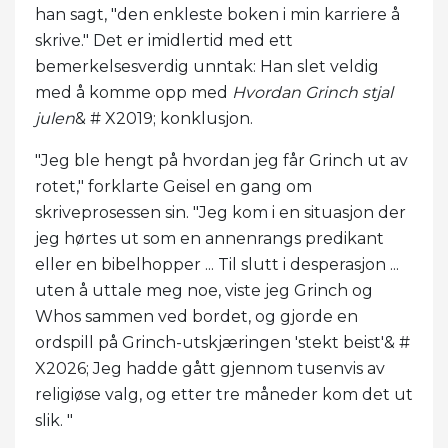
han sagt, "den enkleste boken i min karriere å
skrive." Det er imidlertid med ett
bemerkelsesverdig unntak: Han slet veldig
med å komme opp med
Hvordan Grinch stjal
julen
& # X2019; konklusjon.
"Jeg ble hengt på hvordan jeg får Grinch ut av
rotet," forklarte Geisel en gang om
skriveprosessen sin. "Jeg kom i en situasjon der
jeg hørtes ut som en annenrangs predikant
eller en bibelhopper ... Til slutt i desperasjon ...
uten å uttale meg noe, viste jeg Grinch og
Whos sammen ved bordet, og gjorde en
ordspill på Grinch-utskjæringen 'stekt beist'& #
X2026; Jeg hadde gått gjennom tusenvis av
religiøse valg, og etter tre måneder kom det ut
slik. "