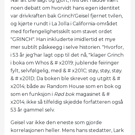
Når alt ble sagt og gjort, hvis det hadde vært
noen debatt om hvorvidt hans egen identitet
var drivkraften bak Grinch'Geisel fjernet tvilen,
og kjørte rundt i La Jolla i California-området
med forfengelighetsskilt som stavet ordet
"GRINCH". Han inkluderte imidlertid et mye
mer subtilt påskeegg i selve historien. "Hvorfor,
i 53 år jeg'har lagt opp til det nå, "klager Grinch
i boka om Whos & # x2019; jublende feiringer
fylt, selvfølgelig, med & # x201C; støy, støy, støy.
& # x201D; Da boken ble skrevet og utgitt & #
x2014; både av Random House som en bok og
som en funksjon i
Rød bok
magasinet & #
x2014; ikke så tilfeldig skjedde forfatteren også
53 år gammel selv.
Geisel var ikke den eneste som gjorde
korrelasjonen heller. Mens hans stedatter, Lark