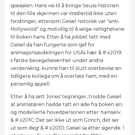
spesialen. Hans vei til å bringe Seuss-historien
til den lille skjermen var imidlertid ikke uten
hindringer, ettersom Geisel notorisk var "anti-
Hollywood" og motvillig til å selge rettighetene
til boken hans. Etter å ha jobbet tett med
Geisel da han fungerte som sjef for
animasjonsavdelingen for USAs hær & # x2019;
s første bevegelsesenhet under andre
verdenskrig, kunne han til slutt overbevise sin
tidligere kollega om å overlate ham, med en
personlig appell.
Etter å ha sett Jones' tegninger, trodde Geisel
at animatøren hadde tatt en side fra boken sin,
og modellerte hovedpersonen etter
ham
selv.
& # x201C; Det ser ikke ut som Grinch, det ser
ut som deg! & # x201D; Geisel sa etter sigende. I