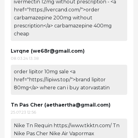
ivermectin 12mg without prescription - <a
href="https://ivercand.com/">order
carbamazepine 200mg without
prescription</a> carbamazepine 400mg
cheap
Lvrqne (
we68r@gmail.com
)
08.03.24 13:38
order lipitor 10mg sale <a
href="https://lipiws.top/">brand lipitor
80mg</a> where can i buy atorvastatin
Tn Pas Cher (
aethaertha@gmail.com
)
25.07.23 12:56
Nike Tn Requin https://www.tkktn.com/ Tn
Nike Pas Cher Nike Air Vapormax