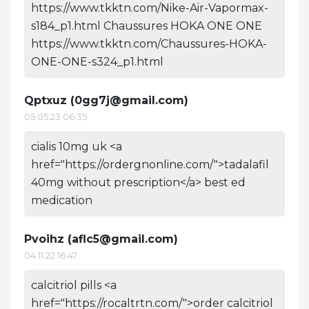
https://www.tkktn.com/Nike-Air-Vapormax-
s184_p1.html Chaussures HOKA ONE ONE
https://www.tkktn.com/Chaussures-HOKA-
ONE-ONE-s324_p1.html
Qptxuz (
0gg7j@gmail.com
)
05.05.23 06:35
cialis 10mg uk <a
href="https://ordergnonline.com/">tadalafil
40mg without prescription</a> best ed
medication
Pvoihz (
aflc5@gmail.com
)
04.11.22 16:47
calcitriol pills <a
href="https://rocaltrtn.com/">order calcitriol