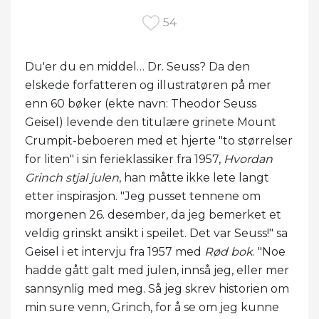
54
Du'er du en middel… Dr. Seuss? Da den
elskede forfatteren og illustratøren på mer
enn 60 bøker (ekte navn: Theodor Seuss
Geisel) levende den titulære grinete Mount
Crumpit-beboeren med et hjerte "to størrelser
for liten" i sin ferieklassiker fra 1957,
Hvordan
Grinch stjal julen
, han måtte ikke lete langt
etter inspirasjon. "Jeg pusset tennene om
morgenen 26. desember, da jeg bemerket et
veldig grinskt ansikt i speilet. Det var Seuss!" sa
Geisel i et intervju fra 1957 med
Rød bok
. "Noe
hadde gått galt med julen, innså jeg, eller mer
sannsynlig med meg. Så jeg skrev historien om
min sure venn, Grinch, for å se om jeg kunne