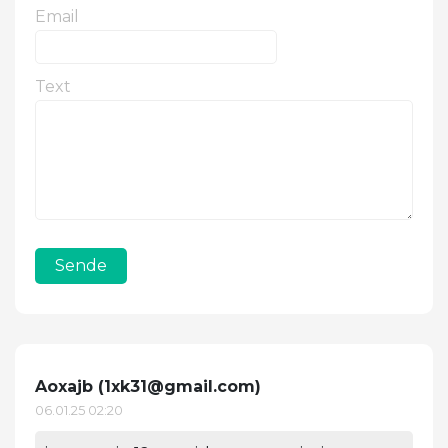
Email
Text
Sende
Aoxajb (
1xk31@gmail.com
)
06.01.25 02:20