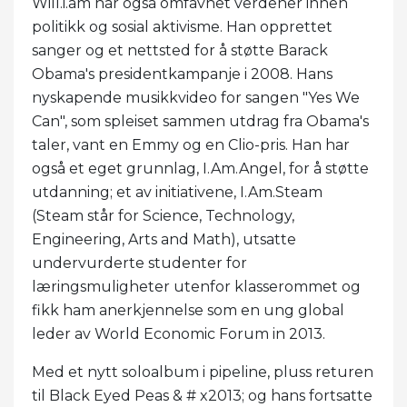
Will.i.am har også omfavnet verdener innen
politikk og sosial aktivisme. Han opprettet
sanger og et nettsted for å støtte Barack
Obama's presidentkampanje i 2008. Hans
nyskapende musikkvideo for sangen "Yes We
Can", som spleiset sammen utdrag fra Obama's
taler, vant en Emmy og en Clio-pris. Han har
også et eget grunnlag, I.Am.Angel, for å støtte
utdanning; et av initiativene, I.Am.Steam
(Steam står for Science, Technology,
Engineering, Arts and Math), utsatte
undervurderte studenter for
læringsmuligheter utenfor klasserommet og
fikk ham anerkjennelse som en ung global
leder av World Economic Forum in 2013.
Med et nytt soloalbum i pipeline, pluss returen
til Black Eyed Peas & # x2013; og hans fortsatte