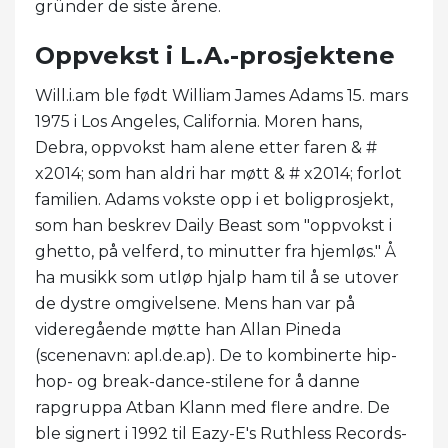
gründer de siste årene.
Oppvekst i L.A.-prosjektene
Will.i.am ble født William James Adams 15. mars
1975 i Los Angeles, California. Moren hans,
Debra, oppvokst ham alene etter faren & #
x2014; som han aldri har møtt & # x2014; forlot
familien. Adams vokste opp i et boligprosjekt,
som han beskrev Daily Beast som "oppvokst i
ghetto, på velferd, to minutter fra hjemløs." Å
ha musikk som utløp hjalp ham til å se utover
de dystre omgivelsene. Mens han var på
videregående møtte han Allan Pineda
(scenenavn: apl.de.ap). De to kombinerte hip-
hop- og break-dance-stilene for å danne
rapgruppa Atban Klann med flere andre. De
ble signert i 1992 til Eazy-E's Ruthless Records-