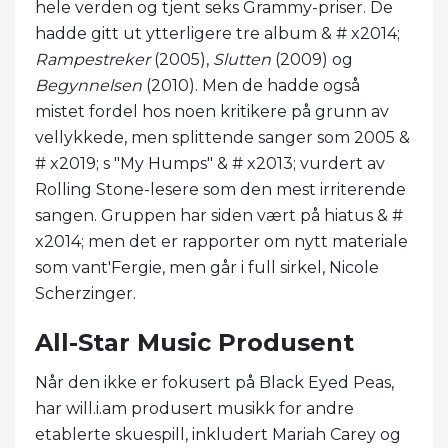
hele verden og tjent seks Grammy-priser. De
hadde gitt ut ytterligere tre album & # x2014;
Rampestreker
(2005),
Slutten
(2009) og
Begynnelsen
(2010). Men de hadde også
mistet fordel hos noen kritikere på grunn av
vellykkede, men splittende sanger som 2005 &
# x2019; s "My Humps" & # x2013; vurdert av
Rolling Stone-lesere som den mest irriterende
sangen. Gruppen har siden vært på hiatus & #
x2014; men det er rapporter om nytt materiale
som vant'Fergie, men går i full sirkel, Nicole
Scherzinger.
All-Star Music Produsent
Når den ikke er fokusert på Black Eyed Peas,
har will.i.am produsert musikk for andre
etablerte skuespill, inkludert Mariah Carey og