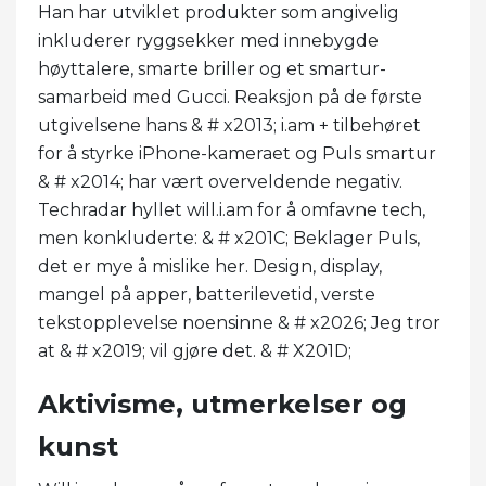
Han har utviklet produkter som angivelig
inkluderer ryggsekker med innebygde
høyttalere, smarte briller og et smartur-
samarbeid med Gucci. Reaksjon på de første
utgivelsene hans & # x2013; i.am + tilbehøret
for å styrke iPhone-kameraet og Puls smartur
& # x2014; har vært overveldende negativ.
Techradar hyllet will.i.am for å omfavne tech,
men konkluderte: & # x201C; Beklager Puls,
det er mye å mislike her. Design, display,
mangel på apper, batterilevetid, verste
tekstopplevelse noensinne & # x2026; Jeg tror
at & # x2019; vil gjøre det. & # X201D;
Aktivisme, utmerkelser og
kunst