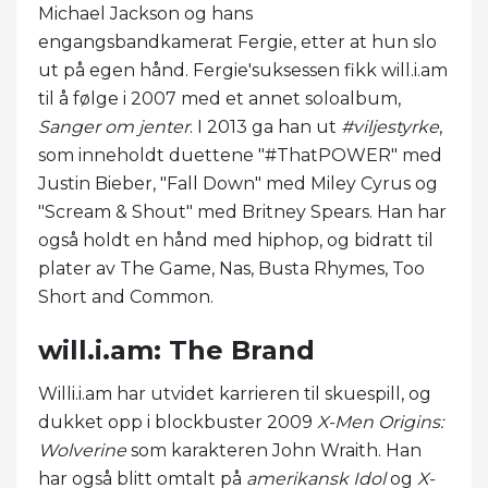
Michael Jackson og hans
engangsbandkamerat Fergie, etter at hun slo
ut på egen hånd. Fergie'suksessen fikk will.i.am
til å følge i 2007 med et annet soloalbum,
Sanger om jenter
. I 2013 ga han ut
#viljestyrke
,
som inneholdt duettene "#ThatPOWER" med
Justin Bieber, "Fall Down" med Miley Cyrus og
"Scream & Shout" med Britney Spears. Han har
også holdt en hånd med hiphop, og bidratt til
plater av The Game, Nas, Busta Rhymes, Too
Short and Common.
will.i.am: The Brand
Willi.i.am har utvidet karrieren til skuespill, og
dukket opp i blockbuster 2009
X-Men Origins:
Wolverine
som karakteren John Wraith. Han
har også blitt omtalt på
amerikansk Idol
og
X-