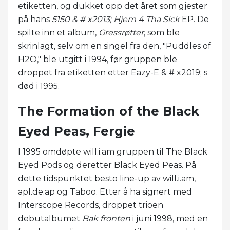
etiketten, og dukket opp det året som gjester
på hans
5150 & # x2013; Hjem 4 Tha Sick
EP. De
spilte inn et album,
Gressrøtter
, som ble
skrinlagt, selv om en singel fra den, "Puddles of
H2O," ble utgitt i 1994, før gruppen ble
droppet fra etiketten etter Eazy-E & # x2019; s
død i 1995.
The Formation of the Black
Eyed Peas, Fergie
I 1995 omdøpte will.i.am gruppen til The Black
Eyed Pods og deretter Black Eyed Peas. På
dette tidspunktet besto line-up av will.i.am,
apl.de.ap og Taboo. Etter å ha signert med
Interscope Records, droppet trioen
debutalbumet
Bak fronten
i juni 1998, med en