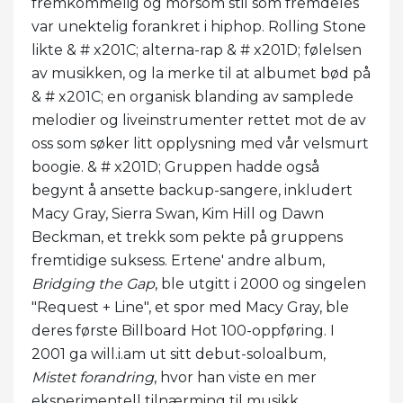
fremkommelig og morsom stil som fremdeles
var unektelig forankret i hiphop. Rolling Stone
likte & # x201C; alterna-rap & # x201D; følelsen
av musikken, og la merke til at albumet bød på
& # x201C; en organisk blanding av samplede
melodier og liveinstrumenter rettet mot de av
oss som søker litt opplysning med vår velsmurt
boogie. & # x201D; Gruppen hadde også
begynt å ansette backup-sangere, inkludert
Macy Gray, Sierra Swan, Kim Hill og Dawn
Beckman, et trekk som pekte på gruppens
fremtidige suksess. Ertene' andre album,
Bridging the Gap
, ble utgitt i 2000 og singelen
"Request + Line", et spor med Macy Gray, ble
deres første Billboard Hot 100-oppføring. I
2001 ga will.i.am ut sitt debut-soloalbum,
Mistet forandring
, hvor han viste en mer
eksperimentell tilnærming til musikk.