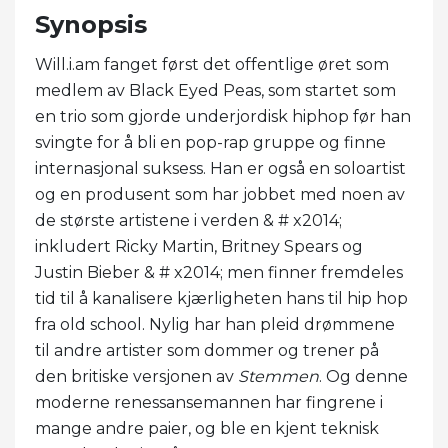
Synopsis
Will.i.am fanget først det offentlige øret som
medlem av Black Eyed Peas, som startet som
en trio som gjorde underjordisk hiphop før han
svingte for å bli en pop-rap gruppe og finne
internasjonal suksess. Han er også en soloartist
og en produsent som har jobbet med noen av
de største artistene i verden & # x2014;
inkludert Ricky Martin, Britney Spears og
Justin Bieber & # x2014; men finner fremdeles
tid til å kanalisere kjærligheten hans til hip hop
fra old school. Nylig har han pleid drømmene
til andre artister som dommer og trener på
den britiske versjonen av
Stemmen
. Og denne
moderne renessansemannen har fingrene i
mange andre paier, og ble en kjent teknisk