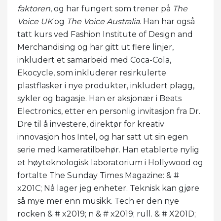
faktoren
, og har fungert som trener på
The
Voice UK
og
The Voice Australia
. Han har også
tatt kurs ved Fashion Institute of Design and
Merchandising og har gitt ut flere linjer,
inkludert et samarbeid med Coca-Cola,
Ekocycle, som inkluderer resirkulerte
plastflasker i nye produkter, inkludert plagg,
sykler og bagasje. Han er aksjonær i Beats
Electronics, etter en personlig invitasjon fra Dr.
Dre til å investere, direktør for kreativ
innovasjon hos Intel, og har satt ut sin egen
serie med kameratilbehør. Han etablerte nylig
et høyteknologisk laboratorium i Hollywood og
fortalte The Sunday Times Magazine: & #
x201C; Nå lager jeg enheter. Teknisk kan gjøre
så mye mer enn musikk. Tech er den nye
rocken & # x2019; n & # x2019; rull. & # X201D;