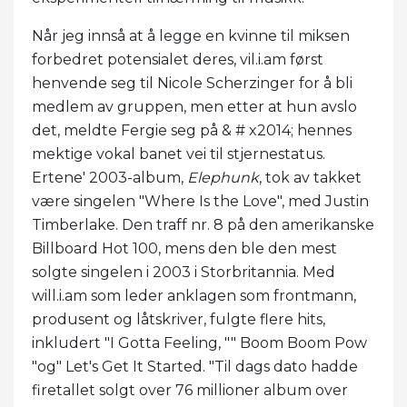
Når jeg innså at å legge en kvinne til miksen
forbedret potensialet deres, vil.i.am først
henvende seg til Nicole Scherzinger for å bli
medlem av gruppen, men etter at hun avslo
det, meldte Fergie seg på & # x2014; hennes
mektige vokal banet vei til stjernestatus.
Ertene' 2003-album,
Elephunk
, tok av takket
være singelen "Where Is the Love", med Justin
Timberlake. Den traff nr. 8 på den amerikanske
Billboard Hot 100, mens den ble den mest
solgte singelen i 2003 i Storbritannia. Med
will.i.am som leder anklagen som frontmann,
produsent og låtskriver, fulgte flere hits,
inkludert "I Gotta Feeling, "" Boom Boom Pow
"og" Let's Get It Started. "Til dags dato hadde
firetallet solgt over 76 millioner album over