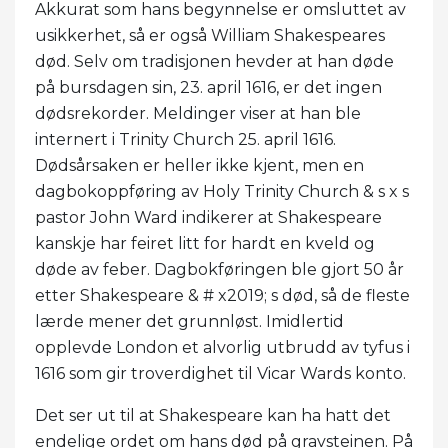
Akkurat som hans begynnelse er omsluttet av
usikkerhet, så er også William Shakespeares
død. Selv om tradisjonen hevder at han døde
på bursdagen sin, 23. april 1616, er det ingen
dødsrekorder. Meldinger viser at han ble
internert i Trinity Church 25. april 1616.
Dødsårsaken er heller ikke kjent, men en
dagbokoppføring av Holy Trinity Church & s x s
pastor John Ward indikerer at Shakespeare
kanskje har feiret litt for hardt en kveld og
døde av feber. Dagbokføringen ble gjort 50 år
etter Shakespeare & # x2019; s død, så de fleste
lærde mener det grunnløst. Imidlertid
opplevde London et alvorlig utbrudd av tyfus i
1616 som gir troverdighet til Vicar Wards konto.
Det ser ut til at Shakespeare kan ha hatt det
endelige ordet om hans død på gravsteinen. På