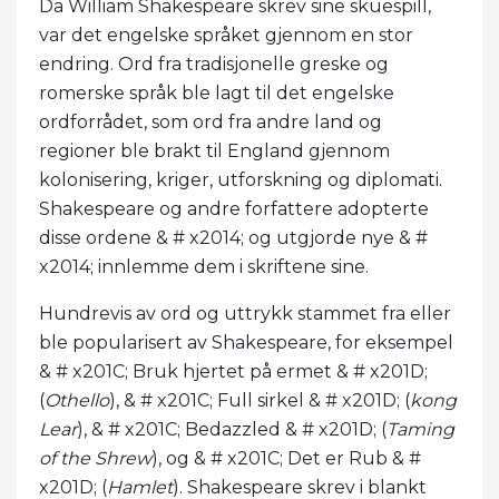
Da William Shakespeare skrev sine skuespill,
var det engelske språket gjennom en stor
endring. Ord fra tradisjonelle greske og
romerske språk ble lagt til det engelske
ordforrådet, som ord fra andre land og
regioner ble brakt til England gjennom
kolonisering, kriger, utforskning og diplomati.
Shakespeare og andre forfattere adopterte
disse ordene & # x2014; og utgjorde nye & #
x2014; innlemme dem i skriftene sine.
Hundrevis av ord og uttrykk stammet fra eller
ble popularisert av Shakespeare, for eksempel
& # x201C; Bruk hjertet på ermet & # x201D;
(
Othello
), & # x201C; Full sirkel & # x201D; (
kong
Lear
), & # x201C; Bedazzled & # x201D; (
Taming
of the Shrew
), og & # x201C; Det er Rub & #
x201D; (
Hamlet
). Shakespeare skrev i blankt