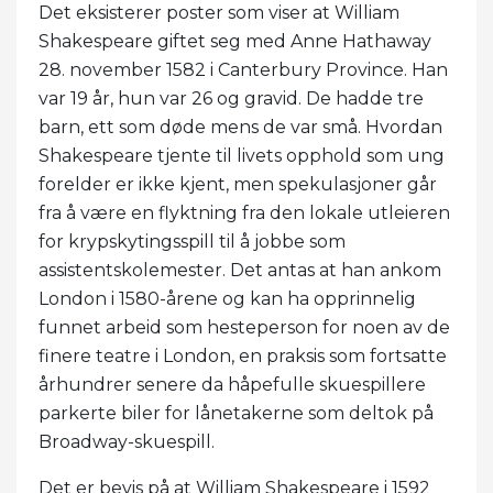
Det eksisterer poster som viser at William
Shakespeare giftet seg med Anne Hathaway
28. november 1582 i Canterbury Province. Han
var 19 år, hun var 26 og gravid. De hadde tre
barn, ett som døde mens de var små. Hvordan
Shakespeare tjente til livets opphold som ung
forelder er ikke kjent, men spekulasjoner går
fra å være en flyktning fra den lokale utleieren
for krypskytingsspill til å jobbe som
assistentskolemester. Det antas at han ankom
London i 1580-årene og kan ha opprinnelig
funnet arbeid som hesteperson for noen av de
finere teatre i London, en praksis som fortsatte
århundrer senere da håpefulle skuespillere
parkerte biler for lånetakerne som deltok på
Broadway-skuespill.
Det er bevis på at William Shakespeare i 1592