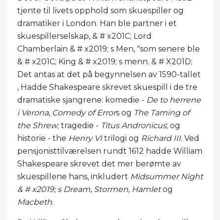
tjente til livets opphold som skuespiller og
dramatiker i London. Han ble partner i et
skuespillerselskap, & # x201C; Lord
Chamberlain & # x2019; s Men, "som senere ble
& # x201C; King & # x2019; s menn. & # X201D;
Det antas at det på begynnelsen av 1590-tallet
, Hadde Shakespeare skrevet skuespill i de tre
dramatiske sjangrene: komedie -
De to herrene
i Verona
,
Comedy of Error
s og
The Taming of
the Shrew
; tragedie -
Titus Andronicus
; og
historie - the
Henry VI
trilogi og
Richard III
. Ved
pensjonisttilværelsen rundt 1612 hadde William
Shakespeare skrevet det mer berømte av
skuespillene hans, inkludert
Midsummer Night
& # x2019; s Dream
,
Stormen
,
Hamlet
og
Macbeth
.