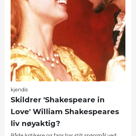
kjendis
Skildrer 'Shakespeare in
Love' William Shakespeares
liv nøyaktig?
Både kritikere og fans har stilt spørsmål ved