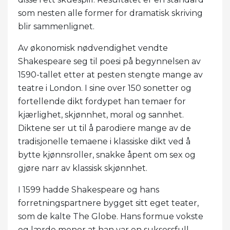
som nesten alle former for dramatisk skriving
blir sammenlignet.
Av økonomisk nødvendighet vendte
Shakespeare seg til poesi på begynnelsen av
1590-tallet etter at pesten stengte mange av
teatre i London. I sine over 150 sonetter og
fortellende dikt fordypet han temaer for
kjærlighet, skjønnhet, moral og sannhet.
Diktene ser ut til å parodiere mange av de
tradisjonelle temaene i klassiske dikt ved å
bytte kjønnsroller, snakke åpent om sex og
gjøre narr av klassisk skjønnhet.
I 1599 hadde Shakespeare og hans
forretningspartnere bygget sitt eget teater,
som de kalte The Globe. Hans formue vokste
og lærde mener at han var en suksessfull