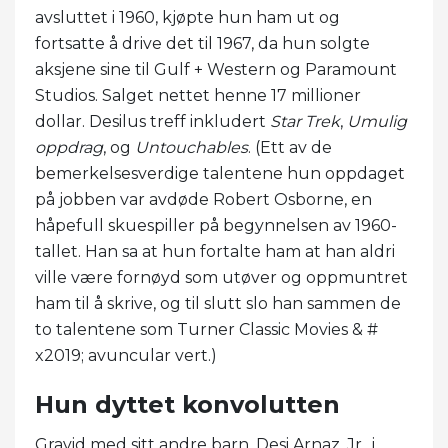
avsluttet i 1960, kjøpte hun ham ut og
fortsatte å drive det til 1967, da hun solgte
aksjene sine til Gulf + Western og Paramount
Studios. Salget nettet henne 17 millioner
dollar. Desilus treff inkludert
Star Trek
,
Umulig
oppdrag
, og
Untouchables
. (Ett av de
bemerkelsesverdige talentene hun oppdaget
på jobben var avdøde Robert Osborne, en
håpefull skuespiller på begynnelsen av 1960-
tallet. Han sa at hun fortalte ham at han aldri
ville være fornøyd som utøver og oppmuntret
ham til å skrive, og til slutt slo han sammen de
to talentene som Turner Classic Movies & #
x2019; avuncular vert.)
Hun dyttet konvolutten
Gravid med sitt andre barn, Desi Arnaz, Jr., i