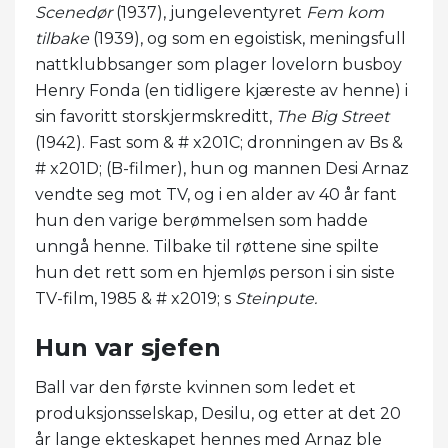
Scenedør
(1937), jungeleventyret
Fem kom
tilbake
(1939), og som en egoistisk, meningsfull
nattklubbsanger som plager lovelorn busboy
Henry Fonda (en tidligere kjæreste av henne) i
sin favoritt storskjermskreditt,
The Big Street
(1942). Fast som & # x201C; dronningen av Bs &
# x201D; (B-filmer), hun og mannen Desi Arnaz
vendte seg mot TV, og i en alder av 40 år fant
hun den varige berømmelsen som hadde
unngå henne. Tilbake til røttene sine spilte
hun det rett som en hjemløs person i sin siste
TV-film, 1985 & # x2019; s
Steinpute.
Hun var sjefen
Ball var den første kvinnen som ledet et
produksjonsselskap, Desilu, og etter at det 20
år lange ekteskapet hennes med Arnaz ble