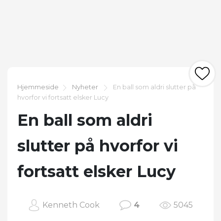
Hjemmeside
Nyheter
En ball som aldri slutter på
hvorfor vi fortsatt elsker Lucy
En ball som aldri
slutter på hvorfor vi
fortsatt elsker Lucy
Kenneth Cook
4
5045