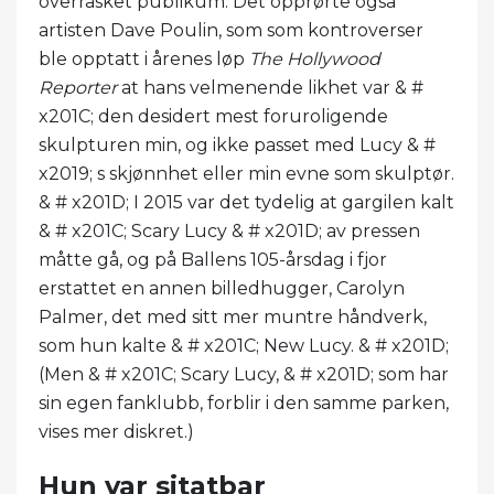
overrasket publikum. Det opprørte også
artisten Dave Poulin, som som kontroverser
ble opptatt i årenes løp
The Hollywood
Reporter
at hans velmenende likhet var & #
x201C; den desidert mest foruroligende
skulpturen min, og ikke passet med Lucy & #
x2019; s skjønnhet eller min evne som skulptør.
& # x201D; I 2015 var det tydelig at gargilen kalt
& # x201C; Scary Lucy & # x201D; av pressen
måtte gå, og på Ballens 105-årsdag i fjor
erstattet en annen billedhugger, Carolyn
Palmer, det med sitt mer muntre håndverk,
som hun kalte & # x201C; New Lucy. & # x201D;
(Men & # x201C; Scary Lucy, & # x201D; som har
sin egen fanklubb, forblir i den samme parken,
vises mer diskret.)
Hun var sitatbar