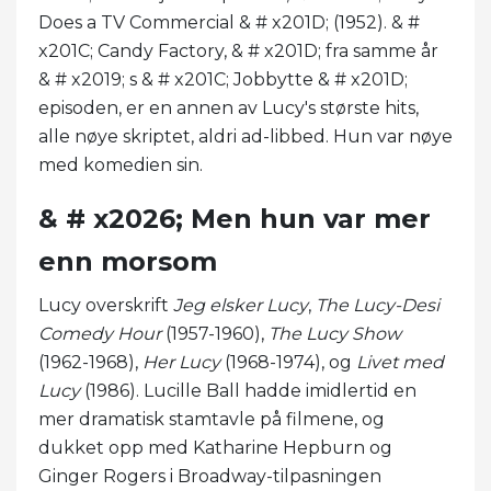
Does a TV Commercial & # x201D; (1952). & #
x201C; Candy Factory, & # x201D; fra samme år
& # x2019; s & # x201C; Jobbytte & # x201D;
episoden, er en annen av Lucy's største hits,
alle nøye skriptet, aldri ad-libbed. Hun var nøye
med komedien sin.
& # x2026; Men hun var mer
enn morsom
Lucy overskrift
Jeg elsker Lucy
,
The Lucy-Desi
Comedy Hour
(1957-1960),
The Lucy Show
(1962-1968),
Her Lucy
(1968-1974), og
Livet med
Lucy
(1986). Lucille Ball hadde imidlertid en
mer dramatisk stamtavle på filmene, og
dukket opp med Katharine Hepburn og
Ginger Rogers i Broadway-tilpasningen