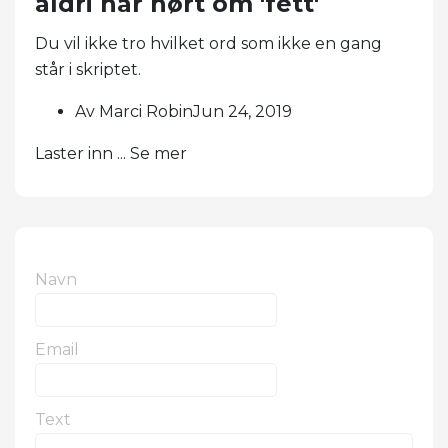
aldri har hørt om 'fett'
Du vil ikke tro hvilket ord som ikke en gang
står i skriptet.
Av Marci RobinJun 24, 2019
Laster inn ... Se mer
Navn
Email
Text