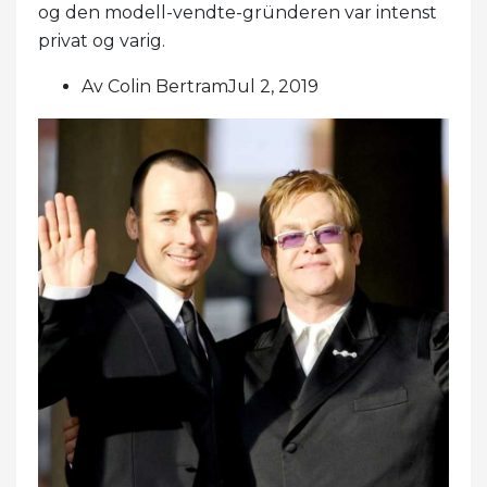
og den modell-vendte-gründeren var intenst
privat og varig.
Av Colin BertramJul 2, 2019