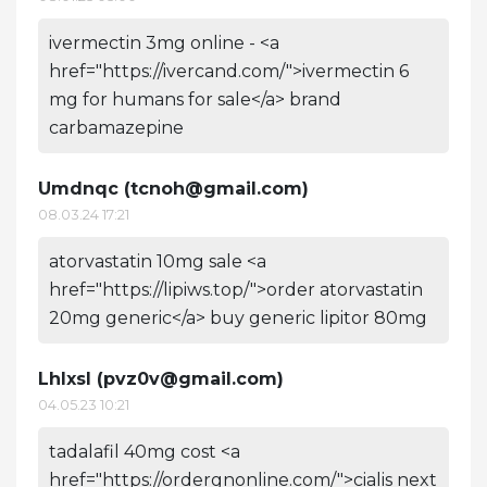
ivermectin 3mg online - <a
href="https://ivercand.com/">ivermectin 6
mg for humans for sale</a> brand
carbamazepine
Umdnqc (
tcnoh@gmail.com
)
08.03.24 17:21
atorvastatin 10mg sale <a
href="https://lipiws.top/">order atorvastatin
20mg generic</a> buy generic lipitor 80mg
Lhlxsl (
pvz0v@gmail.com
)
04.05.23 10:21
tadalafil 40mg cost <a
href="https://ordergnonline.com/">cialis next