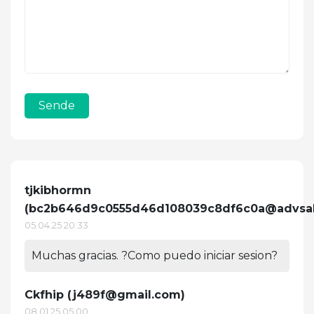
Sende
tjkibhormn
(
bc2b646d9c0555d46d108039c8df6c0a@advsal
05.04.25 20:33
Muchas gracias. ?Como puedo iniciar sesion?
Ckfhip (
j489f@gmail.com
)
08.01.25 05:00