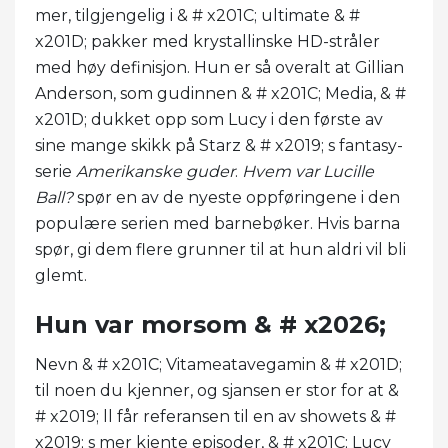
mer, tilgjengelig i & # x201C; ultimate & #
x201D; pakker med krystallinske HD-stråler
med høy definisjon. Hun er så overalt at Gillian
Anderson, som gudinnen & # x201C; Media, & #
x201D; dukket opp som Lucy i den første av
sine mange skikk på Starz & # x2019; s fantasy-
serie
Amerikanske guder
.
Hvem var Lucille
Ball?
spør en av de nyeste oppføringene i den
populære serien med barnebøker. Hvis barna
spør, gi dem flere grunner til at hun aldri vil bli
glemt.
Hun var morsom & # x2026;
Nevn & # x201C; Vitameatavegamin & # x201D;
til noen du kjenner, og sjansen er stor for at &
# x2019; ll får referansen til en av showets & #
x2019; s mer kjente episoder, & # x201C; Lucy