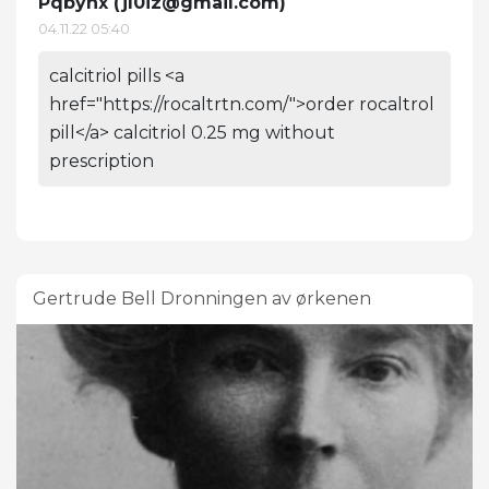
Pqbynx (
jl0iz@gmail.com
)
04.11.22 05:40
calcitriol pills <a
href="https://rocaltrtn.com/">order rocaltrol
pill</a> calcitriol 0.25 mg without
prescription
Gertrude Bell Dronningen av ørkenen