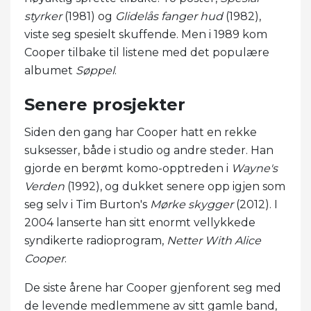
styrker
(1981) og
Glidelås fanger hud
(1982),
viste seg spesielt skuffende. Men i 1989 kom
Cooper tilbake til listene med det populære
albumet
Søppel
.
Senere prosjekter
Siden den gang har Cooper hatt en rekke
suksesser, både i studio og andre steder. Han
gjorde en berømt komo-opptreden i
Wayne's
Verden
(1992), og dukket senere opp igjen som
seg selv i Tim Burton's
Mørke skygger
(2012). I
2004 lanserte han sitt enormt vellykkede
syndikerte radioprogram,
Netter With Alice
Cooper
.
De siste årene har Cooper gjenforent seg med
de levende medlemmene av sitt gamle band,