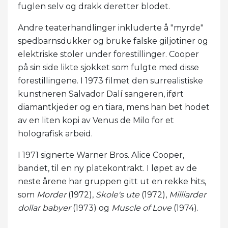
fuglen selv og drakk deretter blodet.
Andre teaterhandlinger inkluderte å "myrde"
spedbarnsdukker og bruke falske giljotiner og
elektriske stoler under forestillinger. Cooper
på sin side likte sjokket som fulgte med disse
forestillingene. I 1973 filmet den surrealistiske
kunstneren Salvador Dalí sangeren, iført
diamantkjeder og en tiara, mens han bet hodet
av en liten kopi av Venus de Milo for et
holografisk arbeid.
I 1971 signerte Warner Bros. Alice Cooper,
bandet, til en ny platekontrakt. I løpet av de
neste årene har gruppen gitt ut en rekke hits,
som
Morder
(1972),
Skole's ute
(1972),
Milliarder
dollar babyer
(1973) og
Muscle of Love
(1974).