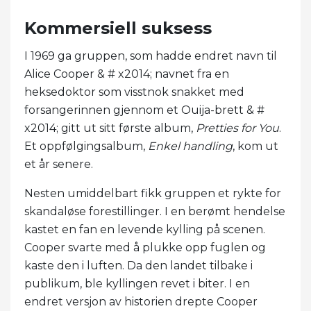
Kommersiell suksess
I 1969 ga gruppen, som hadde endret navn til
Alice Cooper & # x2014; navnet fra en
heksedoktor som visstnok snakket med
forsangerinnen gjennom et Ouija-brett & #
x2014; gitt ut sitt første album,
Pretties for You
.
Et oppfølgingsalbum,
Enkel handling
, kom ut
et år senere.
Nesten umiddelbart fikk gruppen et rykte for
skandaløse forestillinger. I en berømt hendelse
kastet en fan en levende kylling på scenen.
Cooper svarte med å plukke opp fuglen og
kaste den i luften. Da den landet tilbake i
publikum, ble kyllingen revet i biter. I en
endret versjon av historien drepte Cooper