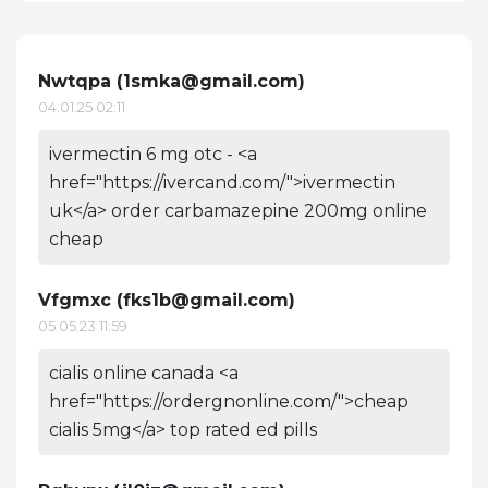
Nwtqpa (
1smka@gmail.com
)
04.01.25 02:11
ivermectin 6 mg otc - <a
href="https://ivercand.com/">ivermectin
uk</a> order carbamazepine 200mg online
cheap
Vfgmxc (
fks1b@gmail.com
)
05.05.23 11:59
cialis online canada <a
href="https://ordergnonline.com/">cheap
cialis 5mg</a> top rated ed pills