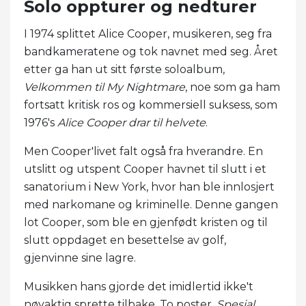
Solo oppturer og nedturer
I 1974 splittet Alice Cooper, musikeren, seg fra
bandkameratene og tok navnet med seg. Året
etter ga han ut sitt første soloalbum,
Velkommen til My Nightmare
, noe som ga ham
fortsatt kritisk ros og kommersiell suksess, som
1976's
Alice Cooper drar til helvete
.
Men Cooper'livet falt også fra hverandre. En
utslitt og utspent Cooper havnet til slutt i et
sanatorium i New York, hvor han ble innlosjert
med narkomane og kriminelle. Denne gangen
lot Cooper, som ble en gjenfødt kristen og til
slutt oppdaget en besettelse av golf,
gjenvinne sine lagre.
Musikken hans gjorde det imidlertid ikke't
nøyaktig sprette tilbake. To poster,
Spesial