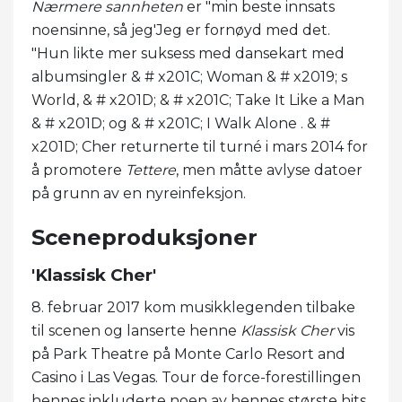
Nærmere sannheten
er "min beste innsats
noensinne, så jeg'Jeg er fornøyd med det.
"Hun likte mer suksess med dansekart med
albumsingler & # x201C; Woman & # x2019; s
World, & # x201D; & # x201C; Take It Like a Man
& # x201D; og & # x201C; I Walk Alone . & #
x201D; Cher returnerte til turné i mars 2014 for
å promotere
Tettere
, men måtte avlyse datoer
på grunn av en nyreinfeksjon.
Sceneproduksjoner
'Klassisk Cher'
8. februar 2017 kom musikklegenden tilbake
til scenen og lanserte henne
Klassisk Cher
vis
på Park Theatre på Monte Carlo Resort and
Casino i Las Vegas. Tour de force-forestillingen
hennes inkluderte noen av hennes største hits