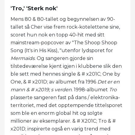
'Tro,' 'Sterk nok'
Mens 80 & 80-tallet og begynnelsen av 90-
tallet så Cher vise frem rock-kotelettene sine,
scoret hun nok en topp 40-hit med sitt
mainstream-popcover av "The Shoop Shoop
Song (It's in His Kiss), "utenfor lydsporet for
Mermaids
. Og sangeren gjorde sin
tilstedeværelse kjent igjen i klubbene slik den
ble sett med hennes single & # x201C; One by
One, & # x201D; av albumet fra 1996
Det er en
mann & # x2019; s verden
. 1998-albumet
Tro
plasserte sangeren fast på dans / elektronika-
territoriet, med det opptempende tittelsporet
som ble en enorm global hit og solgte
millioner av eksemplarer. & # X201C; Tro & #
x201D; inspirerte også en varig trend med