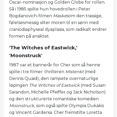
Oscar-nominasjon og Golden Globe for rollen.
Så i 1985 spilte hun hovedrollen i Peter
Bogdanovich-filmen
Maske
som den trassige,
følelsesmessig sliter moren til en sønn med
craniodiaphyseal dyaplasia, som radikalt endrer
formen på ansiktet.
'The Witches of Eastwick,'
'Moonstruck'
1987 var et bannerår for Cher som så henne
spille i tre filmer: thrilleren
Mistenkt
(med
Dennis Quaid), den rampete overnaturlige
løpingen
The Witches of Eastwick
(med Susan
Sarandon, Michelle Pfeiffer og Jack Nicholson)
og den strukturerte romantiske komedien
Moonstruck
, som også spilte Olympia Dukakis
og Vincent Gardenia. Cher fremstilte Loretta