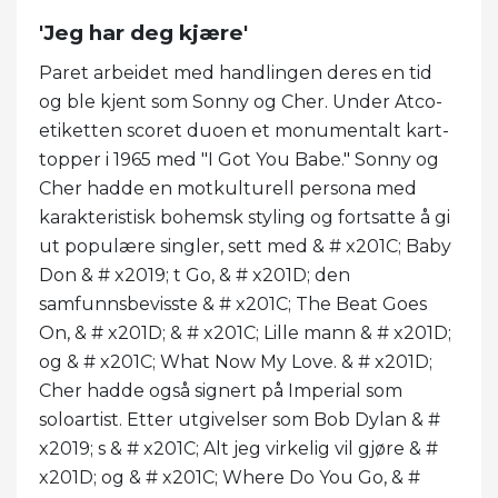
'Jeg har deg kjære'
Paret arbeidet med handlingen deres en tid
og ble kjent som Sonny og Cher. Under Atco-
etiketten scoret duoen et monumentalt kart-
topper i 1965 med "I Got You Babe." Sonny og
Cher hadde en motkulturell persona med
karakteristisk bohemsk styling og fortsatte å gi
ut populære singler, sett med & # x201C; Baby
Don & # x2019; t Go, & # x201D; den
samfunnsbevisste & # x201C; The Beat Goes
On, & # x201D; & # x201C; Lille mann & # x201D;
og & # x201C; What Now My Love. & # x201D;
Cher hadde også signert på Imperial som
soloartist. Etter utgivelser som Bob Dylan & #
x2019; s & # x201C; Alt jeg virkelig vil gjøre & #
x201D; og & # x201C; Where Do You Go, & #