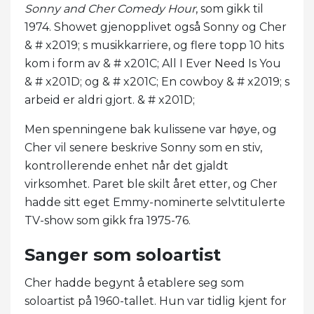
Sonny and Cher Comedy Hour
, som gikk til
1974. Showet gjenopplivet også Sonny og Cher
& # x2019; s musikkarriere, og flere topp 10 hits
kom i form av & # x201C; All I Ever Need Is You
& # x201D; og & # x201C; En cowboy & # x2019; s
arbeid er aldri gjort. & # x201D;
Men spenningene bak kulissene var høye, og
Cher vil senere beskrive Sonny som en stiv,
kontrollerende enhet når det gjaldt
virksomhet. Paret ble skilt året etter, og Cher
hadde sitt eget Emmy-nominerte selvtitulerte
TV-show som gikk fra 1975-76.
Sanger som soloartist
Cher hadde begynt å etablere seg som
soloartist på 1960-tallet. Hun var tidlig kjent for