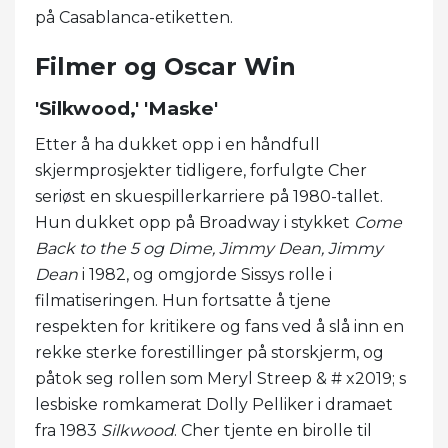
på Casablanca-etiketten.
Filmer og Oscar Win
'Silkwood,' 'Maske'
Etter å ha dukket opp i en håndfull
skjermprosjekter tidligere, forfulgte Cher
seriøst en skuespillerkarriere på 1980-tallet.
Hun dukket opp på Broadway i stykket
Come
Back to the 5 og Dime,
Jimmy Dean, Jimmy
Dean
i 1982, og omgjorde Sissys rolle i
filmatiseringen. Hun fortsatte å tjene
respekten for kritikere og fans ved å slå inn en
rekke sterke forestillinger på storskjerm, og
påtok seg rollen som Meryl Streep & # x2019; s
lesbiske romkamerat Dolly Pelliker i dramaet
fra 1983
Silkwood
. Cher tjente en birolle til