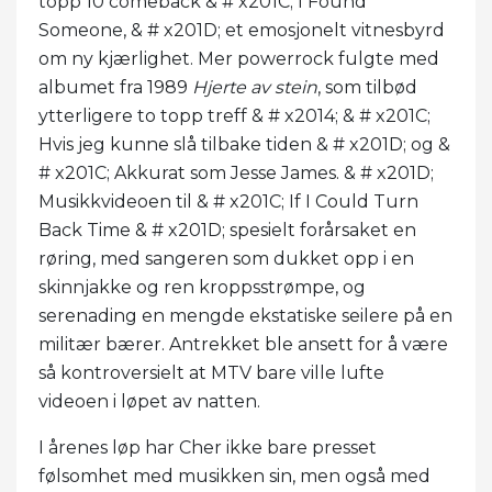
topp 10 comeback & # x201C; I Found
Someone, & # x201D; et emosjonelt vitnesbyrd
om ny kjærlighet. Mer powerrock fulgte med
albumet fra 1989
Hjerte av stein
, som tilbød
ytterligere to topp treff & # x2014; & # x201C;
Hvis jeg kunne slå tilbake tiden & # x201D; og &
# x201C; Akkurat som Jesse James. & # x201D;
Musikkvideoen til & # x201C; If I Could Turn
Back Time & # x201D; spesielt forårsaket en
røring, med sangeren som dukket opp i en
skinnjakke og ren kroppsstrømpe, og
serenading en mengde ekstatiske seilere på en
militær bærer. Antrekket ble ansett for å være
så kontroversielt at MTV bare ville lufte
videoen i løpet av natten.
I årenes løp har Cher ikke bare presset
følsomhet med musikken sin, men også med