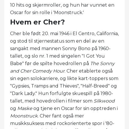
10 hits og skjermroller, og hun har vunnet en
Oscar for sin rolle i 'Moonstruck.'
Hvem er Cher?
Cher ble født 20. mai 1946 i El Centro, California,
og stod til stjernestatus som en del av en
sangakt med mannen Sonny Bono på 1960-
tallet, og slo nr. 1 med singelen "I Got You
Babe" før de spilte hovedrollen på
The Sonny
and Cher Comedy Hour
. Cher etablerte også
sin egen solokarriere, og likte kart-toppers som
"Gypsies, Tramps and Thieves", "Half-Breed" og
"Dark Lady." Hun forfulgte skuespill på 1980-
tallet, med hovedrollen i filmer som
Silkwood
og
Maske
og tjene en Oscar for sin opptreden i
Moonstruck
. Cher fant også mer
musikksuksess med rockorienterte spor i '80-