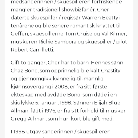
medsangerinnen / skuespilleren forfriskende
mangler tradisjonell showbizfanér. Cher
daterte skuespiller / regissør Warren Beatty i
tenårene og ble senere romantisk knyttet til
Geffen, skuespillerne Tom Cruise og Val Kilmer,
musikeren Richie Sambora og skuespiller / pilot
Robert Camilletti.
Gift to ganger, Cher har to barn: Hennes sønn
Chaz Bono, som opprinnelig ble kalt Chastity
og gjennomgikk kvinnelig-til-mannlig
kjønnsovergang i 2008, er fra sitt første
ekteskap med avdøde Bono, som døde i en
skiulykke 5. januar , 1998. Sønnen Elijah Blue
Allman, født i 1976, er fra sitt forhold til musiker
Gregg Allman, som hun kort ble gift med.
I 1998 utgav sangerinnen / skuespilleren