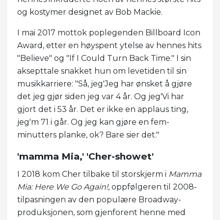
og kostymer designet av Bob Mackie.
I mai 2017 mottok poplegenden Billboard Icon
Award, etter en høyspent ytelse av hennes hits
"Believe" og "If I Could Turn Back Time." I sin
aksepttale snakket hun om levetiden til sin
musikkarriere: "Så, jeg'Jeg har ønsket å gjøre
det jeg gjør siden jeg var 4 år. Og jeg'Vi har
gjort det i 53 år. Det er ikke en applaus ting,
jeg'm 71 i går. Og jeg kan gjøre en fem-
minutters planke, ok? Bare sier det."
'mamma Mia,' 'Cher-showet'
I 2018 kom Cher tilbake til storskjerm i
Mamma
Mia: Here We Go Again!
, oppfølgeren til 2008-
tilpasningen av den populære Broadway-
produksjonen, som gjenforent henne med