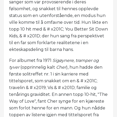
sanger som var provoserende i deres
følsomhet, og snakket til hennes opplevde
status som en utenforstående, en modus hun
ville komme til å omfavne over tid. Hun likte en
topp 10 hit med & # x201C; You Better Sit Down
Kids, & # x201D; der hun sang fra perspektivet
til en far som forklarte realitetene i en
ekteskapsdeling til barna hans.
For albumet fra 1971
Sigøynere, tramper og
tyver
(opprinnelig kalt
Cher
), hun hadde den
første solitreffet nr. 1 i sin karriere med
tittelsporet, som snakket om en & # x201C;
travelin & # x2019; Vis & # x201D; familie og
tenårings graviditet. En annen topp 10-hit, "The
Way of Love", fant Cher synge for en kjæreste
som forlot henne for en mann. Og hun nådde
toppen av listene igjen med tittelsporet fra