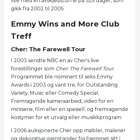
live med en avskjedsturné på 325 dager, som
gikk fra 2002 til 2005.
Emmy Wins and More Club
Treff
Cher: The Farewell Tour
I 2003 sendte NBC en av Cher's live
forestillinger som
Cher: The Farewell Tour
.
Programmet ble nominert til seks Emmy
Awards i 2003 og vant tre, for Outstanding
Variety, Music eller Comedy Special;
Fremragende kameraarbeid, video for en
miniserie, film eller en spesiell; og fremragende
kostymer for et utvalg eller musikkprogram.
I 2006 auksjonerte Cher opp møbler, malerier
og dekorative gjenstander fra hjemmet sitt i