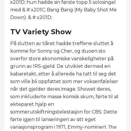
x201D; hun hadde sin første topp 5 solosingel
med & # x201C; Bang Bang (My Baby Shot Me
Down). & # x201D;
TV Variety Show
På slutten av tiåret hadde treffene sluttet å
komme for Sonny og Cher, og duoen sto
overfor store økonomiske vanskeligheter på
grunn av IRS-gjeld. De utviklet dermed en
kabaretakt, etter å allerede ha tatt til seg det
som ville bli oppfattet som mer voksenfølelser
når det gjelder deres image. Showet deres,
som inkluderte masse komisk skum, førte til at
ekteparet hjalp en
sommerutskiftningstelestasjon for CBS. Dette
førte igjen til lanseringen av sitt eget
variasjonsprogram i 1971, Emmy-nominert
The