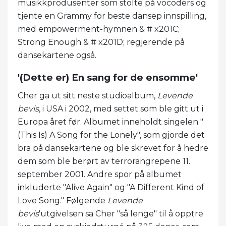
musikkprodusenter som stolte på vocoders og
tjente en Grammy for beste dansep innspilling,
med empowerment-hymnen & # x201C;
Strong Enough & # x201D; regjerende på
dansekartene også.
'(Dette er) En sang for de ensomme'
Cher ga ut sitt neste studioalbum,
Levende
bevis
, i USA i 2002, med settet som ble gitt ut i
Europa året før. Albumet inneholdt singelen "
(This Is) A Song for the Lonely", som gjorde det
bra på dansekartene og ble skrevet for å hedre
dem som ble berørt av terrorangrepene 11.
september 2001. Andre spor på albumet
inkluderte "Alive Again" og "A Different Kind of
Love Song." Følgende
Levende
bevis
'utgivelsen sa Cher "så lenge" til å opptre