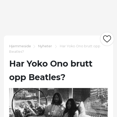
Hjemmeside
Nyheter
Har Yoko Ono brutt opp
Beatles?
Har Yoko Ono brutt
opp Beatles?