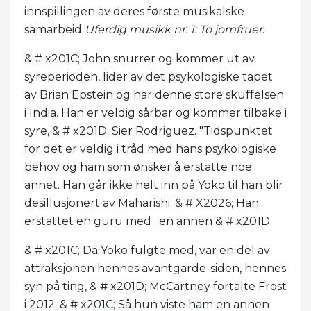
innspillingen av deres første musikalske
samarbeid
Uferdig musikk nr. 1: To jomfruer
.
& # x201C; John snurrer og kommer ut av
syreperioden, lider av det psykologiske tapet
av Brian Epstein og har denne store skuffelsen
i India. Han er veldig sårbar og kommer tilbake i
syre, & # x201D; Sier Rodriguez. "Tidspunktet
for det er veldig i tråd med hans psykologiske
behov og ham som ønsker å erstatte noe
annet. Han går ikke helt inn på Yoko til han blir
desillusjonert av Maharishi. & # X2026; Han
erstattet en guru med . en annen & # x201D;
& # x201C; Da Yoko fulgte med, var en del av
attraksjonen hennes avantgarde-siden, hennes
syn på ting, & # x201D; McCartney fortalte Frost
i 2012. & # x201C; Så hun viste ham en annen