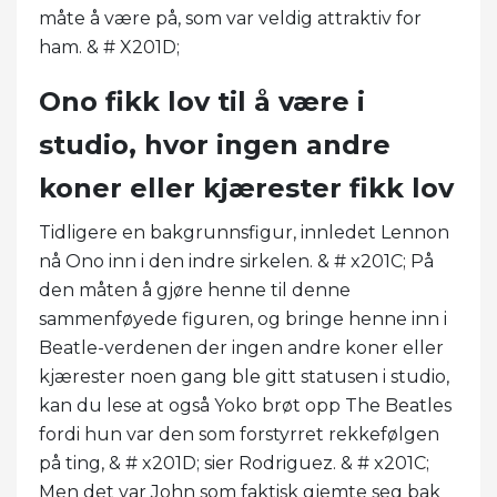
måte å være på, som var veldig attraktiv for
ham. & # X201D;
Ono fikk lov til å være i
studio, hvor ingen andre
koner eller kjærester fikk lov
Tidligere en bakgrunnsfigur, innledet Lennon
nå Ono inn i den indre sirkelen. & # x201C; På
den måten å gjøre henne til denne
sammenføyede figuren, og bringe henne inn i
Beatle-verdenen der ingen andre koner eller
kjærester noen gang ble gitt statusen i studio,
kan du lese at også Yoko brøt opp The Beatles
fordi hun var den som forstyrret rekkefølgen
på ting, & # x201D; sier Rodriguez. & # x201C;
Men det var John som faktisk gjemte seg bak