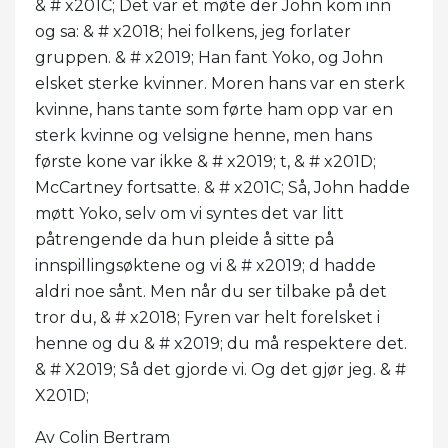
& # x201C; Det var et møte der John kom inn
og sa: & # x2018; hei folkens, jeg forlater
gruppen. & # x2019; Han fant Yoko, og John
elsket sterke kvinner. Moren hans var en sterk
kvinne, hans tante som førte ham opp var en
sterk kvinne og velsigne henne, men hans
første kone var ikke & # x2019; t, & # x201D;
McCartney fortsatte. & # x201C; Så, John hadde
møtt Yoko, selv om vi syntes det var litt
påtrengende da hun pleide å sitte på
innspillingsøktene og vi & # x2019; d hadde
aldri noe sånt. Men når du ser tilbake på det
tror du, & # x2018; Fyren var helt forelsket i
henne og du & # x2019; du må respektere det.
& # X2019; Så det gjorde vi. Og det gjør jeg. & #
X201D;
Av Colin Bertram