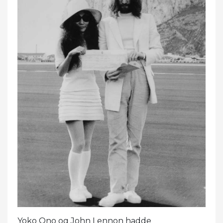
Yoko Ono og John Lennon hadde