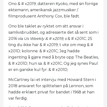
Ono & # x2019; datteren Kyoko, med sin forrige
ektemann, amerikansk jazzmusiker /
filmprodusent Anthony Cox, ble født.
Ono ble taklet av ryktet om sitt ansvar i
samlivsbruddet, og adresserte det så sent som i
2016 via
Us Weekly & # x2019; s
& # x201C; 25
ting du ikke har & # x2019; t vite om meg & #
x201D; kolonne. & # x201C; Jeg hadde
ingenting å gjøre med å bryte opp The Beatles,
& # x201D; hun sa. & # x201C; Og jeg synes Paul
er en ganske kul fyr. & # x201D;
McCartney la i et intervju med Howard Stern i
2018 ansvaret for splittelsen på Lennon, som
hadde erklært privat for bandet i 1968 at han
var ferdig.