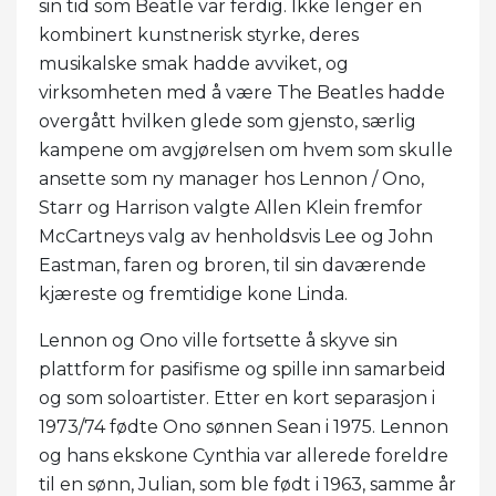
sin tid som Beatle var ferdig. Ikke lenger en
kombinert kunstnerisk styrke, deres
musikalske smak hadde avviket, og
virksomheten med å være The Beatles hadde
overgått hvilken glede som gjensto, særlig
kampene om avgjørelsen om hvem som skulle
ansette som ny manager hos Lennon / Ono,
Starr og Harrison valgte Allen Klein fremfor
McCartneys valg av henholdsvis Lee og John
Eastman, faren og broren, til sin daværende
kjæreste og fremtidige kone Linda.
Lennon og Ono ville fortsette å skyve sin
plattform for pasifisme og spille inn samarbeid
og som soloartister. Etter en kort separasjon i
1973/74 fødte Ono sønnen Sean i 1975. Lennon
og hans ekskone Cynthia var allerede foreldre
til en sønn, Julian, som ble født i 1963, samme år