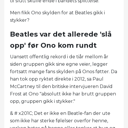
til slutt skulle ende i bandets splittelse.
Men fikk Ono skylden for at Beatles gikk i
stykker?
Beatles var det allerede 'slå
opp' før Ono kom rundt
Uansett offentlig rekord i de tiår mellom år
siden gruppen gikk sine egne veier, legger
fortsatt mange fans skylden på Onos føtter. Da
han tok opp ryktet direkte i 2012, sa Paul
McCartney til den britiske intervjueren David
Frost at Ono "absolutt ikke har brutt gruppen
opp, gruppen gikk i stykker."
& # x201C; Det er ikke en Beatle-fan der ute
som ikke har sterke følelser overfor henne,