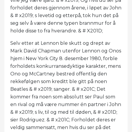
ville jeg være sjalu. & # x2019; Og hvis du ser på
forholdet deres gjennom årene, i løpet av John
& # x2019; s levetid og etterpå, tok hun det på
seg selv å være denne typen brannmur for å
holde disse to fra hverandre. & # X201D;
Selv etter at Lennon ble skutt og drept av
Mark David Chapman utenfor Lennon og Onos
hjem i New York City 8. desember 1980, forble
forholdets konkurransedyktige karakter, mens
Ono og McCartney bestred offentlig den
rekkefølgen som kreditt ble gitt på noen
Beatles & # x2019; sanger. & # x201C; Det
kommer fra noen som absolutt ser Paul som
en rival og må være nummer én partner i John
& # x2019; s liv, til og med til døden, & # x201D;
sier Rodriguez. & # x201C; Forholdet deres er
veldig sammensatt, men hvis du ser på det