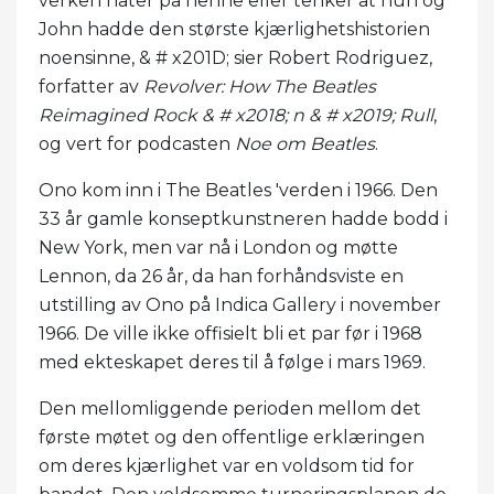
verken hater på henne eller tenker at hun og
John hadde den største kjærlighetshistorien
noensinne, & # x201D; sier Robert Rodriguez,
forfatter av
Revolver: How The Beatles
Reimagined Rock & # x2018; n & # x2019; Rull
,
og vert for podcasten
Noe om Beatles
.
Ono kom inn i The Beatles 'verden i 1966. Den
33 år gamle konseptkunstneren hadde bodd i
New York, men var nå i London og møtte
Lennon, da 26 år, da han forhåndsviste en
utstilling av Ono på Indica Gallery i november
1966. De ville ikke offisielt bli et par før i 1968
med ekteskapet deres til å følge i mars 1969.
Den mellomliggende perioden mellom det
første møtet og den offentlige erklæringen
om deres kjærlighet var en voldsom tid for