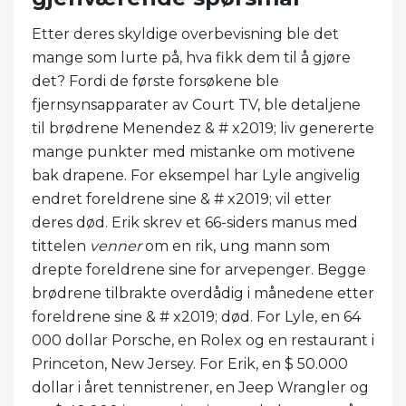
Etter deres skyldige overbevisning ble det
mange som lurte på, hva fikk dem til å gjøre
det? Fordi de første forsøkene ble
fjernsynsapparater av Court TV, ble detaljene
til brødrene Menendez & # x2019; liv genererte
mange punkter med mistanke om motivene
bak drapene. For eksempel har Lyle angivelig
endret foreldrene sine & # x2019; vil etter
deres død. Erik skrev et 66-siders manus med
tittelen
venner
om en rik, ung mann som
drepte foreldrene sine for arvepenger. Begge
brødrene tilbrakte overdådig i månedene etter
foreldrene sine & # x2019; død. For Lyle, en 64
000 dollar Porsche, en Rolex og en restaurant i
Princeton, New Jersey. For Erik, en $ 50.000
dollar i året tennistrener, en Jeep Wrangler og