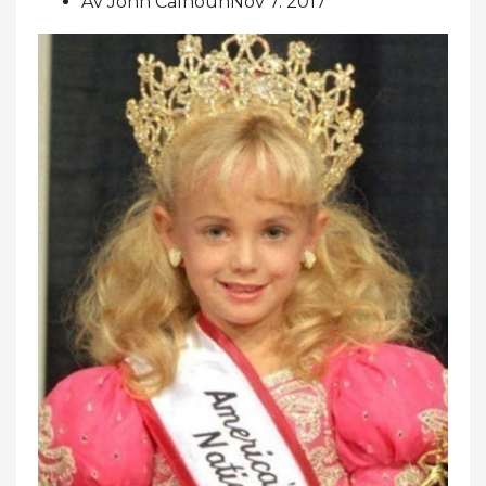
Av John CalhounNov 7. 2017