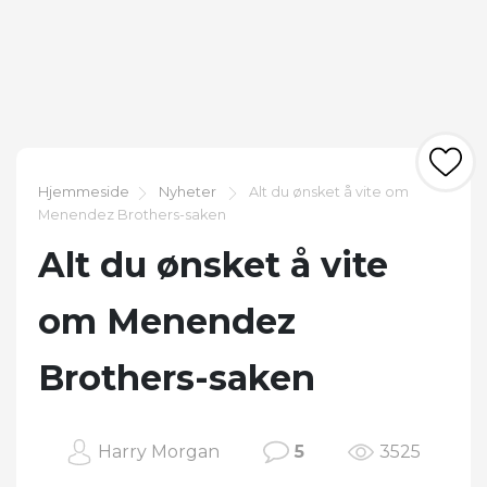
Hjemmeside
Nyheter
Alt du ønsket å vite om
Menendez Brothers-saken
Alt du ønsket å vite
om Menendez
Brothers-saken
Harry Morgan
5
3525