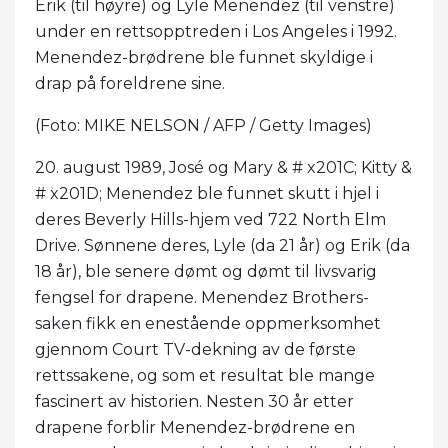
Erik (til høyre) og Lyle Menendez (til venstre)
under en rettsopptreden i Los Angeles i 1992.
Menendez-brødrene ble funnet skyldige i
drap på foreldrene sine.
(Foto: MIKE NELSON / AFP / Getty Images)
20. august 1989, José og Mary & # x201C; Kitty &
# x201D; Menendez ble funnet skutt i hjel i
deres Beverly Hills-hjem ved 722 North Elm
Drive. Sønnene deres, Lyle (da 21 år) og Erik (da
18 år), ble senere dømt og dømt til livsvarig
fengsel for drapene. Menendez Brothers-
saken fikk en enestående oppmerksomhet
gjennom Court TV-dekning av de første
rettssakene, og som et resultat ble mange
fascinert av historien. Nesten 30 år etter
drapene forblir Menendez-brødrene en