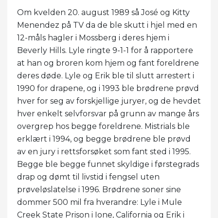
Om kvelden 20. august 1989 så José og Kitty
Menendez på TV da de ble skutt i hjel med en
12-måls hagler i Mossberg i deres hjem i
Beverly Hills. Lyle ringte 9-1-1 for å rapportere
at han og broren kom hjem og fant foreldrene
deres døde. Lyle og Erik ble til slutt arrestert i
1990 for drapene, og i 1993 ble brødrene prøvd
hver for seg av forskjellige juryer, og de hevdet
hver enkelt selvforsvar på grunn av mange års
overgrep hos begge foreldrene. Mistrials ble
erklært i 1994, og begge brødrene ble prøvd
av en jury i rettsforsøket som fant sted i 1995.
Begge ble begge funnet skyldige i førstegrads
drap og dømt til livstid i fengsel uten
prøveløslatelse i 1996. Brødrene soner sine
dommer 500 mil fra hverandre: Lyle i Mule
Creek State Prison i Ione, California og Erik i