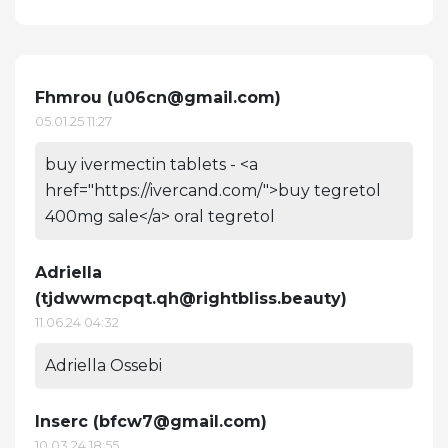
Fhmrou (
u06cn@gmail.com
)
05.01.25 11:27
buy ivermectin tablets - <a
href="https://ivercand.com/">buy tegretol
400mg sale</a> oral tegretol
Adriella
(
tjdwwmcpqt.qh@rightbliss.beauty
)
11.06.24 04:32
Adriella Ossebi
Inserc (
bfcw7@gmail.com
)
10.03.24 18:55