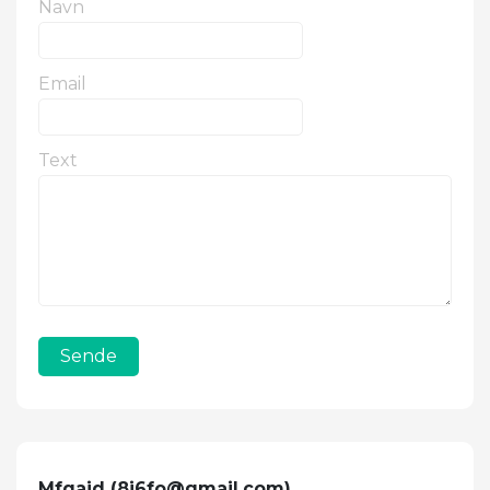
Navn
Email
Text
Sende
Mfqajd (
8i6fo@gmail.com
)