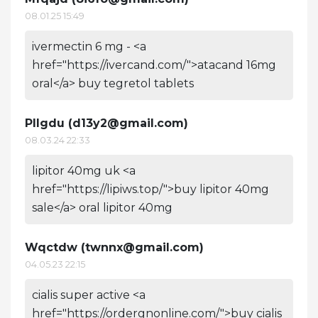
08.01.25 15:49
ivermectin 6 mg - <a
href="https://ivercand.com/">atacand 16mg
oral</a> buy tegretol tablets
Pllgdu (
d13y2@gmail.com
)
08.03.24 22:33
lipitor 40mg uk <a
href="https://lipiws.top/">buy lipitor 40mg
sale</a> oral lipitor 40mg
Wqctdw (
twnnx@gmail.com
)
04.05.23 22:15
cialis super active <a
href="https://ordergnonline.com/">buy cialis