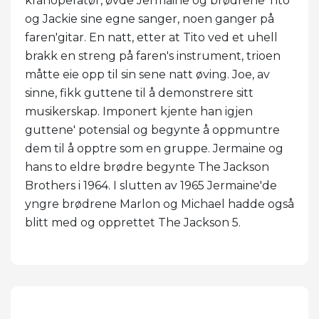
kranoperatør, øvde Jermaine og brødrene Tito
og Jackie sine egne sanger, noen ganger på
faren'gitar. En natt, etter at Tito ved et uhell
brakk en streng på faren's instrument, trioen
måtte eie opp til sin sene natt øving. Joe, av
sinne, fikk guttene til å demonstrere sitt
musikerskap. Imponert kjente han igjen
guttene' potensial og begynte å oppmuntre
dem til å opptre som en gruppe. Jermaine og
hans to eldre brødre begynte The Jackson
Brothers i 1964. I slutten av 1965 Jermaine'de
yngre brødrene Marlon og Michael hadde også
blitt med og opprettet The Jackson 5.