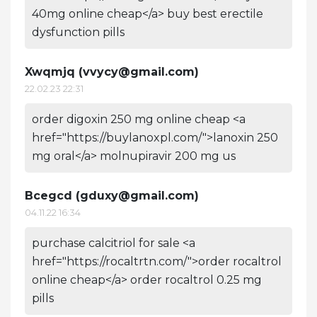
40mg online cheap</a> buy best erectile
dysfunction pills
Xwqmjq (
vvycy@gmail.com
)
22.02.23 22:31
order digoxin 250 mg online cheap <a
href="https://buylanoxpl.com/">lanoxin 250
mg oral</a> molnupiravir 200 mg us
Bcegcd (
gduxy@gmail.com
)
04.11.22 16:34
purchase calcitriol for sale <a
href="https://rocaltrtn.com/">order rocaltrol
online cheap</a> order rocaltrol 0.25 mg
pills