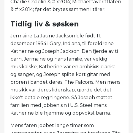
Charlie Chaplin & # x2014; Michael'favorittlåten
& # x2014; før det brytes sammen i tårer.
Tidlig liv & søsken
Jermaine La Jaune Jackson ble født 11.
desember 1954 i Gary, Indiana, til foreldrene
Katherine og Joseph Jackson. Den fjerde av ti
barn, Jermaine og hans familie, var veldig
musikalske; Katherine var en ambisiøs pianist
og sanger, og Joseph spilte kort gitar med
broren i bandet deres, The Falcons. Men mens
musikk var deres lidenskap, gjorde det det
ikke't betale regningene. Så Joseph støttet
familien med jobben sin i U.S. Steel mens
Katherine ble hjemme og oppvokst barna.
Mens faren jobbet lange timer som