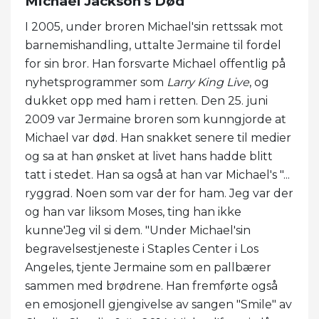
Michael Jackson's Død
I 2005, under broren Michael'sin rettssak mot
barnemishandling, uttalte Jermaine til fordel
for sin bror. Han forsvarte Michael offentlig på
nyhetsprogrammer som
Larry King Live
, og
dukket opp med ham i retten. Den 25. juni
2009 var Jermaine broren som kunngjorde at
Michael var død. Han snakket senere til medier
og sa at han ønsket at livet hans hadde blitt
tatt i stedet. Han sa også at han var Michael's "...
ryggrad. Noen som var der for ham. Jeg var der
og han var liksom Moses, ting han ikke
kunne'Jeg vil si dem. "Under Michael'sin
begravelsestjeneste i Staples Center i Los
Angeles, tjente Jermaine som en pallbærer
sammen med brødrene. Han fremførte også
en emosjonell gjengivelse av sangen "Smile" av