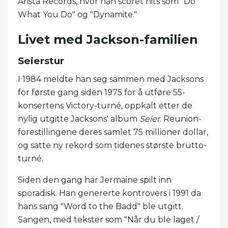
Arista Records, hvor han scoret hits som "Do
What You Do" og "Dynamite."
Livet med Jackson-familien
Seierstur
I 1984 meldte han seg sammen med Jacksons
for første gang siden 1975 for å utføre 55-
konsertens Victory-turné, oppkalt etter de
nylig utgitte Jacksons' album
Seier
. Reunion-
forestillingene deres samlet 75 millioner dollar,
og satte ny rekord som tidenes største brutto-
turné.
Siden den gang har Jermaine spilt inn
sporadisk. Han genererte kontrovers i 1991 da
hans sang "Word to the Badd" ble utgitt.
Sangen, med tekster som "Når du ble laget /