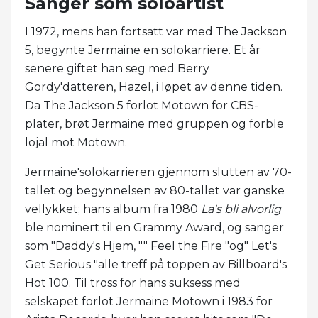
Sanger som soloartist
I 1972, mens han fortsatt var med The Jackson
5, begynte Jermaine en solokarriere. Et år
senere giftet han seg med Berry
Gordy'datteren, Hazel, i løpet av denne tiden.
Da The Jackson 5 forlot Motown for CBS-
plater, brøt Jermaine med gruppen og forble
lojal mot Motown.
Jermaine'solokarrieren gjennom slutten av 70-
tallet og begynnelsen av 80-tallet var ganske
vellykket; hans album fra 1980
La's bli alvorlig
ble nominert til en Grammy Award, og sanger
som "Daddy's Hjem, "" Feel the Fire "og" Let's
Get Serious "alle treff på toppen av Billboard's
Hot 100. Til tross for hans suksess med
selskapet forlot Jermaine Motown i 1983 for