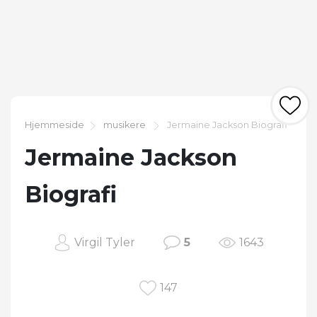
Hjemmeside
musikere
Jermaine Jackson Biografi
Jermaine Jackson
Biografi
Virgil Tyler
5
1643
147