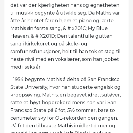
det var der kjærligheten hans og egnetheten
til musikk begynte å utvikle seg. Da Mathis var
åtte år hentet faren hjem et piano og lærte
Mathis sin første sang, & # x201C; My Blue
Heaven. & # X201D; Den talentfulle gutten
sang i kirkekoret og på skole- og
samfunnsfunksjoner, helt til han tok et steg til
neste nivå med en vokalærer, som han jobbet
med i seks år.
I 1954 begynte Mathis å delta på San Francisco
State University, hvor han studerte engelsk og
kroppsøving. Mathis, en begavet idrettsutøver,
satte et høyt hopprekord mens han var i San
Francisco State på 6 fot, 5½ tommer, bare to
centimeter sky for OL-rekorden den gangen.
På fritiden tilbrakte Mathis imidlertid mer og