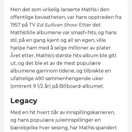
Men det som virkelig lanserte Mathis i den
offentlige bevisstheten, var hans opptreden fra
1957 på TV
Ed Sullivan Show
. Etter det
Mathis'Alle albumene var smash-hits, og hans
stil, på en gang kjent og all sin egen, ville
hjelpe ham med å selge millioner av plater.
Året etter, Mathis's største hits-album ble gitt
ut, og det ble et av de mest populære
albumene gjennom tidene, og tilbrakte en
ufattelige 490 sammenhengende uker
(omtrent 9 1/2 år) på Billboard-albumet.
Legacy
Med en hit hvert tiår av innspillingskarrieren,
og hans populære juleinnspillinger en
bærebjelke hver sesong, har Mathis spandert