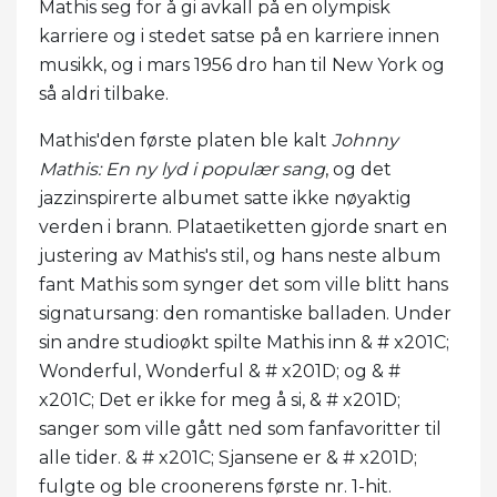
Mathis seg for å gi avkall på en olympisk
karriere og i stedet satse på en karriere innen
musikk, og i mars 1956 dro han til New York og
så aldri tilbake.
Mathis'den første platen ble kalt
Johnny
Mathis: En ny lyd i populær sang
, og det
jazzinspirerte albumet satte ikke nøyaktig
verden i brann. Plataetiketten gjorde snart en
justering av Mathis's stil, og hans neste album
fant Mathis som synger det som ville blitt hans
signatursang: den romantiske balladen. Under
sin andre studioøkt spilte Mathis inn & # x201C;
Wonderful, Wonderful & # x201D; og & #
x201C; Det er ikke for meg å si, & # x201D;
sanger som ville gått ned som fanfavoritter til
alle tider. & # x201C; Sjansene er & # x201D;
fulgte og ble croonerens første nr. 1-hit.