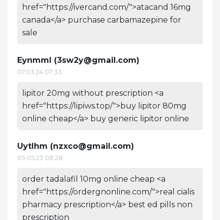
href="https://ivercand.com/">atacand 16mg
canada</a> purchase carbamazepine for
sale
Eynmml (
3sw2y@gmail.com
)
07.03.24 07:33
lipitor 20mg without prescription <a
href="https://lipiws.top/">buy lipitor 80mg
online cheap</a> buy generic lipitor online
Uytlhm (
nzxco@gmail.com
)
05.05.23 08:28
order tadalafil 10mg online cheap <a
href="https://ordergnonline.com/">real cialis
pharmacy prescription</a> best ed pills non
prescription