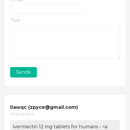
Text
Sende
Ilawqc (
zpyce@gmail.com
)
07.01.25 04:41
ivermectin 12 mg tablets for humans - <a