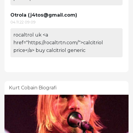
Otrola (
j4tos@gmail.com
)
04.11.22 09:09
rocaltrol uk <a
href="https://rocaltrtn.com/">calcitriol
price</a> buy calcitriol generic
Kurt Cobain Biografi