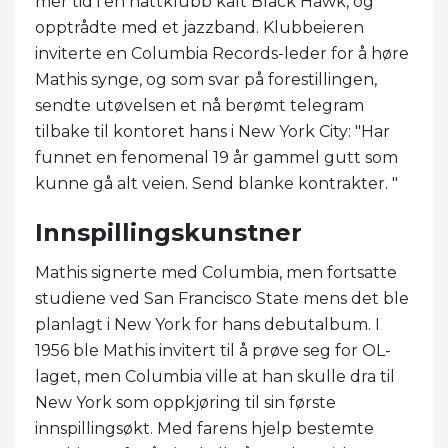
mer tid i en nattklubb kalt Black Hawk, og
opptrådte med et jazzband. Klubbeieren
inviterte en Columbia Records-leder for å høre
Mathis synge, og som svar på forestillingen,
sendte utøvelsen et nå berømt telegram
tilbake til kontoret hans i New York City: "Har
funnet en fenomenal 19 år gammel gutt som
kunne gå alt veien. Send blanke kontrakter. "
Innspillingskunstner
Mathis signerte med Columbia, men fortsatte
studiene ved San Francisco State mens det ble
planlagt i New York for hans debutalbum. I
1956 ble Mathis invitert til å prøve seg for OL-
laget, men Columbia ville at han skulle dra til
New York som oppkjøring til sin første
innspillingsøkt. Med farens hjelp bestemte