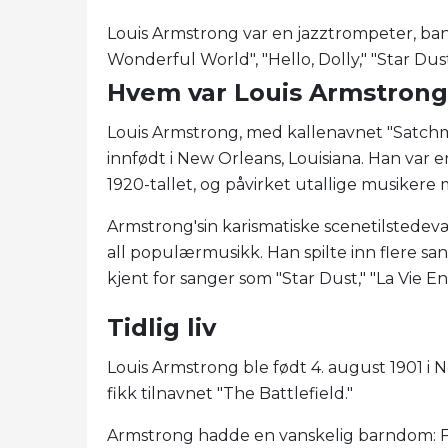
Louis Armstrong var en jazztrompeter, ba
Wonderful World", "Hello, Dolly," "Star Dust
Hvem var Louis Armstron
Louis Armstrong, med kallenavnet "Satchm
innfødt i New Orleans, Louisiana. Han var e
1920-tallet, og påvirket utallige musikere
Armstrong'sin karismatiske scenetilstede
all populærmusikk. Han spilte inn flere sa
kjent for sanger som "Star Dust," "La Vie
Tidlig liv
Louis Armstrong ble født 4. august 1901 i Ne
fikk tilnavnet "The Battlefield."
Armstrong hadde en vanskelig barndom: Far