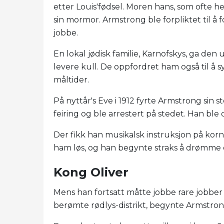
etter Louis'fødsel. Moren hans, som ofte he
sin mormor. Armstrong ble forpliktet til å 
jobbe.
En lokal jødisk familie, Karnofskys, ga d
levere kull. De oppfordret ham også til å 
måltider.
På nyttår's Eve i 1912 fyrte Armstrong sin stef
feiring og ble arrestert på stedet. Han ble 
Der fikk han musikalsk instruksjon på korn
ham løs, og han begynte straks å drømme 
Kong Oliver
Mens han fortsatt måtte jobbe rare jobber m
berømte rødlys-distrikt, begynte Armstrong