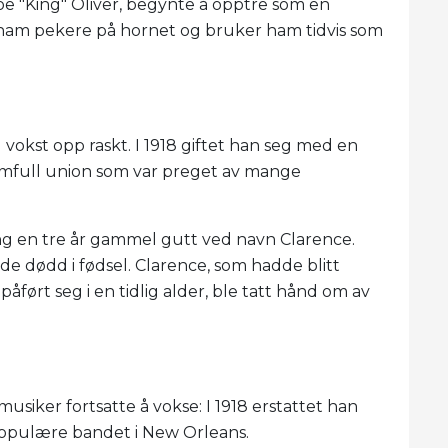
Joe "King" Oliver, begynte å opptre som en
ham pekere på hornet og bruker ham tidvis som
okst opp raskt. I 1918 giftet han seg med en
tormfull union som var preget av mange
ng en tre år gammel gutt ved navn Clarence.
 dødd i fødsel. Clarence, som hadde blitt
ført seg i en tidlig alder, ble tatt hånd om av
siker fortsatte å vokse: I 1918 erstattet han
 populære bandet i New Orleans.