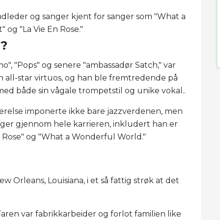
ndleder og sanger kjent for sanger som "What a
" og "La Vie En Rose."
g?
o", "Pops" og senere "ambassadør Satch," var
n all-star virtuos, og han ble fremtredende på
 med både sin vågale trompetstil og unike vokal..
værelse imponerte ikke bare jazzverdenen, men
nger gjennom hele karrieren, inkludert han er
 En Rose" og "What a Wonderful World."
w Orleans, Louisiana, i et så fattig strøk at det
en var fabrikkarbeider og forlot familien like