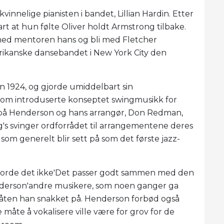
nnelige pianisten i bandet, Lillian Hardin. Etter
lart at hun følte Oliver holdt Armstrong tilbake.
med mentoren hans og bli med Fletcher
rikanske dansebandet i New York City den
n 1924, og gjorde umiddelbart sin
 som introduserte konseptet swingmusikk for
 på Henderson og hans arrangør, Don Redman,
s svinger ordforrådet til arrangementene deres
som generelt blir sett på som det første jazz-
gjorde det ikke'Det passer godt sammen med den
nderson'andre musikere, som noen ganger ga
åten han snakket på. Henderson forbød også
e måte å vokalisere ville være for grov for de