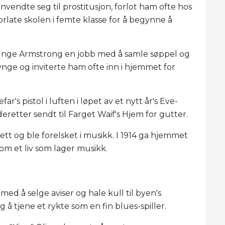
nvendte seg til prostitusjon, forlot ham ofte hos
forlate skolen i femte klasse for å begynne å
en unge Armstrong en jobb med å samle søppel og
synge og inviterte ham ofte inn i hjemmet for
ar's pistol i luften i løpet av et nytt år's Eve-
deretter sendt til Farget Waif's Hjem for gutter.
ett og ble forelsket i musikk. I 1914 ga hjemmet
om et liv som lager musikk.
ed å selge aviser og hale kull til byen's
 å tjene et rykte som en fin blues-spiller.