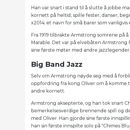
Han var snart i stand til å slutte å jobbe
kornett på heltid, spille fester, danser, b
x2014; et navn for små barer som vanligvis
Fra 1919 tilbrakte Armstrong somrene på å 
Marable. Det var på elvebåten Armstrong h
sine første møter med andre jazzlegender
Big Band Jazz
Selv om Armstrong nøyde seg med å forbli
oppfordring fra kong Oliver om å komme til
andre kornett.
Armstrong aksepterte, og han tok snart 
bemerkelsesverdige brennende spill og 
med Oliver. Han gjorde sine første innspilli
han sin første innspilte solo på "Chimes Blu