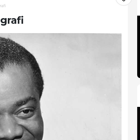
afi
grafi