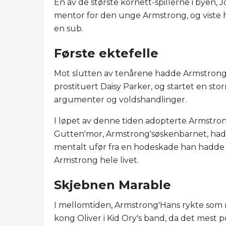
En av de største kornett-spillerne i byen, 
mentor for den unge Armstrong, og viste 
en sub.
Første ektefelle
Mot slutten av tenårene hadde Armstrong v
prostituert Daisy Parker, og startet en s
argumenter og voldshandlinger.
I løpet av denne tiden adopterte Armstro
Gutten'mor, Armstrong'søskenbarnet, hadde
mentalt ufør fra en hodeskade han hadde på
Armstrong hele livet.
Skjebnen Marable
I mellomtiden, Armstrong'Hans rykte som mu
kong Oliver i Kid Ory's band, da det mest