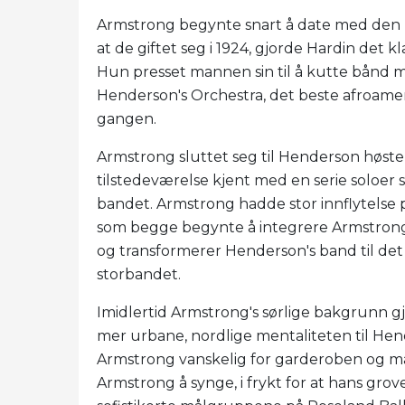
Armstrong begynte snart å date med den kvi
at de giftet seg i 1924, gjorde Hardin det k
Hun presset mannen sin til å kutte bånd 
Henderson's Orchestra, det beste afroame
gangen.
Armstrong sluttet seg til Henderson høste
tilstedeværelse kjent med en serie soloer
bandet. Armstrong hadde stor innflytelse
som begge begynte å integrere Armstrong'
og transformerer Henderson's band til det 
storbandet.
Imidlertid Armstrong's sørlige bakgrunn 
mer urbane, nordlige mentaliteten til He
Armstrong vanskelig for garderoben og m
Armstrong å synge, i frykt for at hans grov