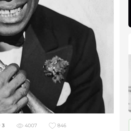
3
4007
846