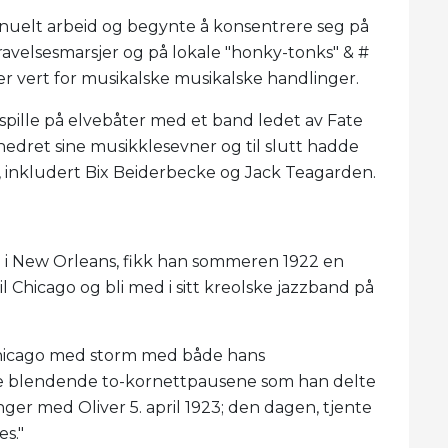
 manuelt arbeid og begynte å konsentrere seg på
egravelsesmarsjer og på lokale "honky-tonks" & #
 er vert for musikalske musikalske handlinger.
spille på elvebåter med et band ledet av Fate
edret sine musikklesevner og til slutt hadde
, inkludert Bix Beiderbecke og Jack Teagarden.
 i New Orleans, fikk han sommeren 1922 en
 Chicago og bli med i sitt kreolske jazzband på
Chicago med storm med både hans
de blendende to-kornettpausene som han delte
nger med Oliver 5. april 1923; den dagen, tjente
es."