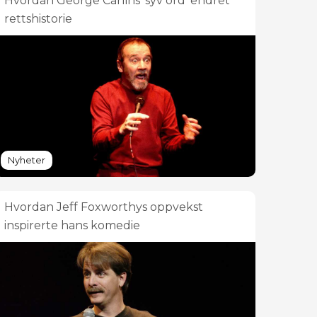
Hvordan George Carlins 'syv ord' endret
rettshistorie
Nyheter
Hvordan Jeff Foxworthys oppvekst
inspirerte hans komedie