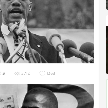
3
5712
1368