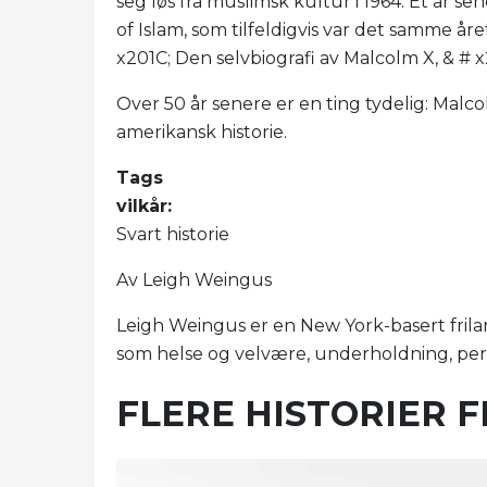
seg løs fra muslimsk kultur i 1964. Et år 
of Islam, som tilfeldigvis var det samme år
x201C; Den selvbiografi av Malcolm X, & # x
Over 50 år senere er en ting tydelig: Malc
amerikansk historie.
Tags
vilkår:
Svart historie
Av Leigh Weingus
Leigh Weingus er en New York-basert fril
som helse og velvære, underholdning, per
FLERE HISTORIER F