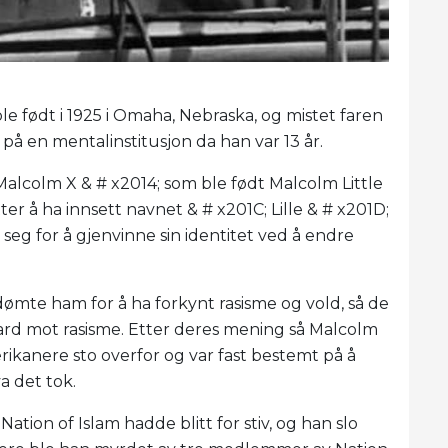
le født i 1925 i Omaha, Nebraska, og mistet faren
 på en mentalinstitusjon da han var 13 år.
, Malcolm X & # x2014; som ble født Malcolm Little
ter å ha innsett navnet & # x201C; Lille & # x201D;
seg for å gjenvinne sin identitet ved å endre
dømte ham for å ha forkynt rasisme og vold, så de
d mot rasisme. Etter deres mening så Malcolm
kanere sto overfor og var fast bestemt på å
a det tok.
ation of Islam hadde blitt for stiv, og han slo