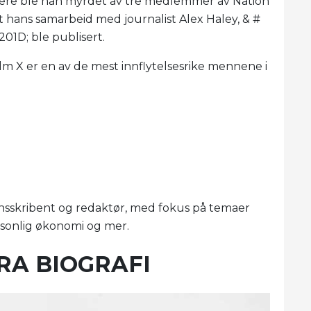
senere ble han myrdet av tre medlemmer av Nation
et hans samarbeid med journalist Alex Haley, & #
201D; ble publisert.
olm X er en av de mest innflytelsesrike mennene i
ansskribent og redaktør, med fokus på temaer
sonlig økonomi og mer.
RA BIOGRAFI