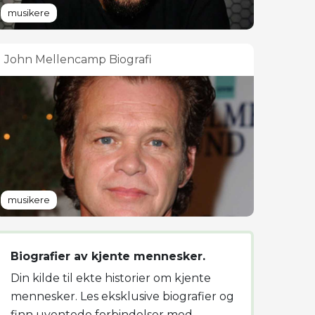
musikere
John Mellencamp Biografi
musikere
Biografier av kjente mennesker.
Din kilde til ekte historier om kjente
mennesker. Les eksklusive biografier og
finn uventede forbindelser med