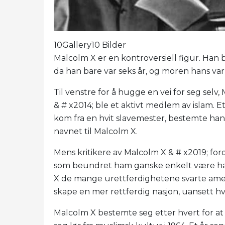
10Gallery10 Bilder
Malcolm X er en kontroversiell figur. Han b
da han bare var seks år, og moren hans var
Til venstre for å hugge en vei for seg selv
& # x2014; ble et aktivt medlem av islam. Et
kom fra en hvit slavemester, bestemte han 
navnet til Malcolm X.
Mens kritikere av Malcolm X & # x2019; for
som beundret ham ganske enkelt være har
X de mange urettferdighetene svarte ameri
skape en mer rettferdig nasjon, uansett hv
Malcolm X bestemte seg etter hvert for at N