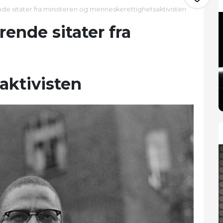
nde sitater fra ministeren og menneskerettighetsaktivisten
rende sitater fra
aktivisten