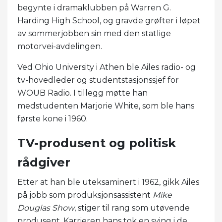
begynte i dramaklubben på Warren G.
Harding High School, og gravde grøfter i løpet
av sommerjobben sin med den statlige
motorvei-avdelingen.
Ved Ohio University i Athen ble Ailes radio- og
tv-hovedleder og studentstasjonssjef for
WOUB Radio. I tillegg møtte han
medstudenten Marjorie White, som ble hans
første kone i 1960.
TV-produsent og politisk
rådgiver
Etter at han ble uteksaminert i 1962, gikk Ailes
på jobb som produksjonsassistent
Mike
Douglas Show
, stiger til rang som utøvende
produsent. Karrieren hans tok en sving i de