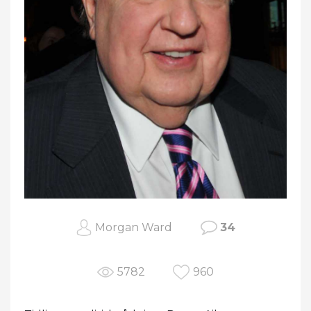
Morgan Ward
34
5782
960