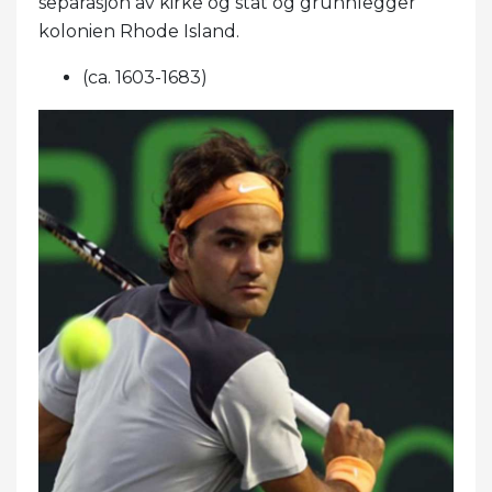
separasjon av kirke og stat og grunnlegger
kolonien Rhode Island.
(ca. 1603-1683)