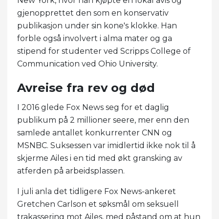
New York, hvor han kjøpte en lokal avis og
gjenopprettet den som en konservativ
publikasjon under sin kone's klokke. Han
forble også involvert i alma mater og ga
stipend for studenter ved Scripps College of
Communication ved Ohio University.
Avreise fra rev og død
I 2016 glede Fox News seg for et daglig
publikum på 2 millioner seere, mer enn den
samlede antallet konkurrenter CNN og
MSNBC. Suksessen var imidlertid ikke nok til å
skjerme Ailes i en tid med økt gransking av
atferden på arbeidsplassen.
I juli anla det tidligere Fox News-ankeret
Gretchen Carlson et søksmål om seksuell
trakassering mot Ailes, med påstand om at hun