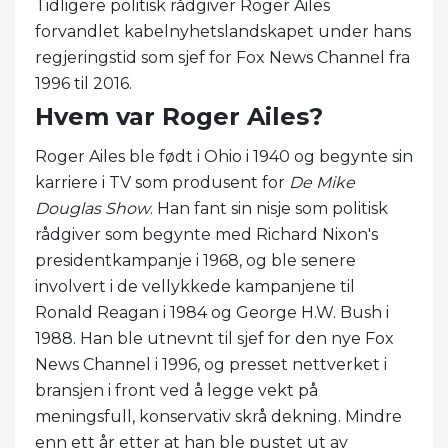
Tidligere politisk rådgiver Roger Ailes
forvandlet kabelnyhetslandskapet under hans
regjeringstid som sjef for Fox News Channel fra
1996 til 2016.
Hvem var Roger Ailes?
Roger Ailes ble født i Ohio i 1940 og begynte sin
karriere i TV som produsent for
De
Mike
Douglas Show
. Han fant sin nisje som politisk
rådgiver som begynte med Richard Nixon's
presidentkampanje i 1968, og ble senere
involvert i de vellykkede kampanjene til
Ronald Reagan i 1984 og George H.W. Bush i
1988. Han ble utnevnt til sjef for den nye Fox
News Channel i 1996, og presset nettverket i
bransjen i front ved å legge vekt på
meningsfull, konservativ skrå dekning. Mindre
enn ett år etter at han ble pustet ut av