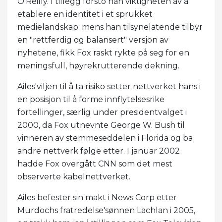
O'Reilly. I tillegg forsto han viktigheten av å
etablere en identitet i et sprukket
medielandskap; mens han tilsynelatende tilbyr
en "rettferdig og balansert" versjon av
nyhetene, fikk Fox raskt rykte på seg for en
meningsfull, høyrekrutterende dekning.
Ailes'viljen til å ta risiko setter nettverket hans i
en posisjon til å forme innflytelsesrike
fortellinger, særlig under presidentvalget i
2000, da Fox utnevnte George W. Bush til
vinneren av stemmeseddelen i Florida og ba
andre nettverk følge etter. I januar 2002
hadde Fox overgått CNN som det mest
observerte kabelnettverket.
Ailes befester sin makt i News Corp etter
Murdochs fratredelse'sønnen Lachlan i 2005,