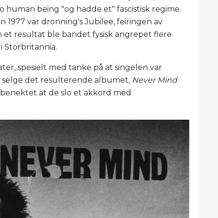
no human being "og hadde et" fascistisk regime.
n 1977 var dronning's Jubilee, feiringen av
t resultat ble bandet fysisk angrepet flere
i Storbritannia.
ater, spesielt med tanke på at singelen var
 selge det resulterende albumet,
Never Mind
e benektet at de slo et akkord med