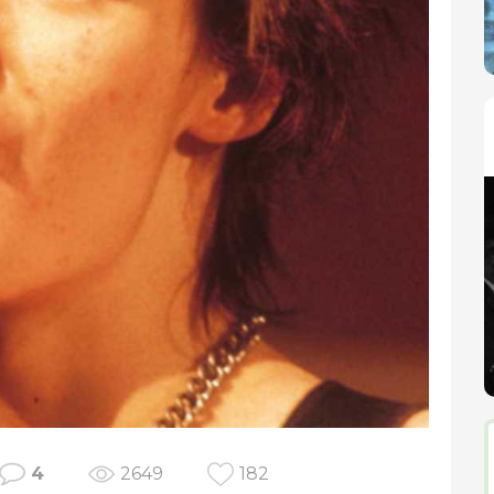
4
2649
182