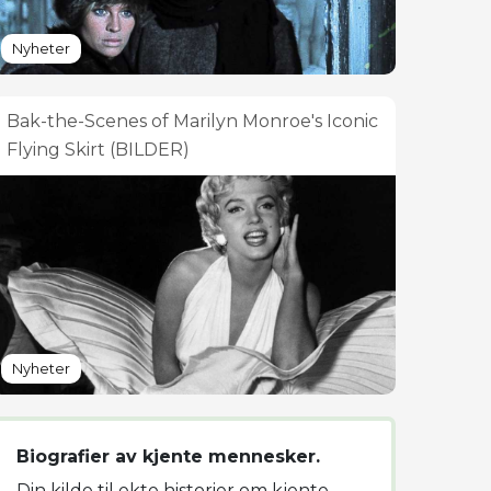
Nyheter
Bak-the-Scenes of Marilyn Monroe's Iconic
Flying Skirt (BILDER)
Nyheter
Biografier av kjente mennesker.
Din kilde til ekte historier om kjente