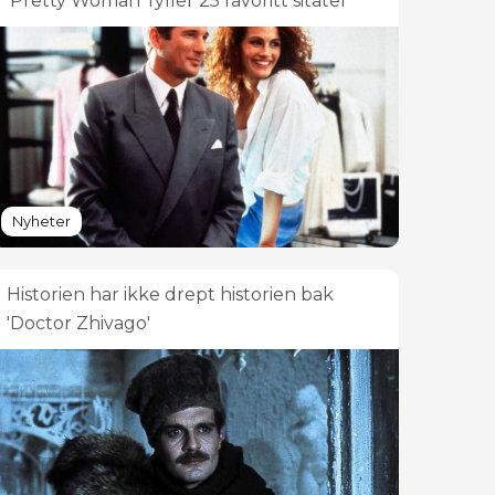
'Pretty Woman' fyller 25 favoritt sitater
Nyheter
Historien har ikke drept historien bak
'Doctor Zhivago'