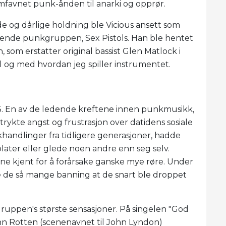
vnet punk-ånden til anarki og opprør.
de og dårlige holdning ble Vicious ansett som
ledende punkgruppen, Sex Pistols. Han ble hentet
som erstatter original bassist Glen Matlock i
il og med hvordan jeg spiller instrumentet.
75. En av de ledende kreftene innen punkmusikk,
ttrykte angst og frustrasjon over datidens sosiale
kkhandlinger fra tidligere generasjoner, hadde
later eller glede noen andre enn seg selv.
lene kjent for å forårsake ganske mye røre. Under
rte de så mange banning at de snart ble droppet
gruppen's største sensasjoner. På singelen "God
 Rotten (scenenavnet til John Lyndon)