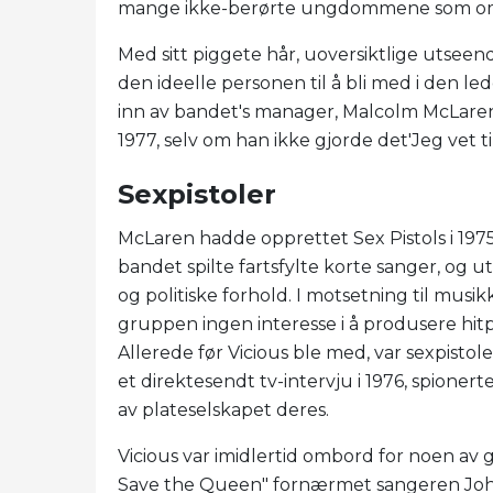
mange ikke-berørte ungdommene som omfa
Med sitt piggete hår, uoversiktlige utseen
den ideelle personen til å bli med i den 
inn av bandet's manager, Malcolm McLaren, 
1977, selv om han ikke gjorde det'Jeg vet t
Sexpistoler
McLaren hadde opprettet Sex Pistols i 19
bandet spilte fartsfylte korte sanger, og u
og politiske forhold. I motsetning til musi
gruppen ingen interesse i å produsere hitp
Allerede før Vicious ble med, var sexpisto
et direktesendt tv-intervju i 1976, spione
av plateselskapet deres.
Vicious var imidlertid ombord for noen av 
Save the Queen" fornærmet sangeren John