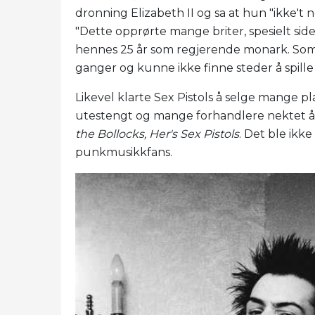
dronning Elizabeth II og sa at hun "ikke't 
"Dette opprørte mange briter, spesielt side
hennes 25 år som regjerende monark. Som e
ganger og kunne ikke finne steder å spille 
Likevel klarte Sex Pistols å selge mange pl
utestengt og mange forhandlere nektet å
the Bollocks, Her's Sex Pistols
. Det ble ikk
punkmusikkfans.