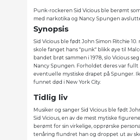
Punk-rockeren Sid Vicious ble berømt som b
med narkotika og Nancy Spungen avsluttet 
Synopsis
Sid Vicious ble født John Simon Ritchie 10.
skole fanget hans "punk" blikk øye til Mal
bandet brøt sammen i 1978, slo Vicious se
Nancy Spungen. Forholdet deres var fullt 
eventuelle mystiske drapet på Spunger. Ikk
funnet død i New York City.
Tidlig liv
Musiker og sanger Sid Vicious ble født John
Sid Vicious, en av de mest mytiske figurene
berømt for sin virkelige, opprørske person
tenåring flundret han og droppet ut av sk