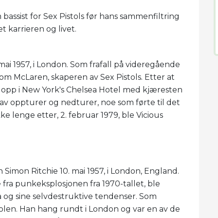
assist for Sex Pistols før hans sammenfiltring
karrieren og livet.
 mai 1957, i London. Som frafall på videregående
com McLaren, skaperen av Sex Pistols. Etter at
g opp i New York's Chelsea Hotel med kjæresten
av oppturer og nedturer, noe som førte til det
e lenge etter, 2. februar 1979, ble Vicious
 Simon Ritchie 10. mai 1957, i London, England.
 fra punkeksplosjonen fra 1970-tallet, ble
a og sine selvdestruktive tendenser. Som
olen. Han hang rundt i London og var en av de