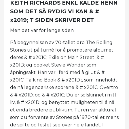
KEITH RICHARDS ENKL KALDE HENN
SOM DET SÅ RYDIG VI KAN & #
x2019; T SIDEN SKRIVER DET
Men det var for lenge siden.
På begynnelsen av 70-tallet dro The Rolling
Stones ut på turné for å promotere albumet
deres & # x201C; Exile on Main Street, & #
x201D; og booket Stevie Wonder som
åpningsakt. Han var i ferd med å gi ut & #
x201C; Talking Book & # x201D ;, som inneholdt
de nå legendariske sporene & # x201C; Overtro
& # x201D; og & # x201C; Du er solskinnet i mitt
liv, & # x201D; og benyttet muligheten til å nå
et enda bredere publikum. Turen var akkurat
som du forvente av Stones på 1970-tallet mens
de spilte og festet seg over hele landet. I