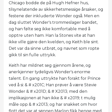
Chicago bodde de på Hugh Hefner hus,
tilsynelatende av sikkerhetsmessige årsaker, og
festene der inkluderte Wonder også. Men en
dag sluttet Wonder's trommeslager bandet,
og han følte seg ikke komfortable med å
opptre uten ham. Han la Stones vite at han
ikke ville gjøre den kvelden, og Keith ble sint.
Det var da sinne utbrøt, og navnet som ropte
gikk til sin fulle uttrykk.
Keith har mildnet seg gjennom årene, og
anerkjenner tydeligvis Wonder's enorme
talent. En gang uttrykte han forakt for Prince
ved å si: & # x201C; Han prøver å være Stevie
Wonder & # x201D; & # X2013; med den
implikasjonen at han ikke & # x2019; t mulig
måle opp & # x2013; og har snakket om hvor
flott det var at sønnen Marlon fikk henge med