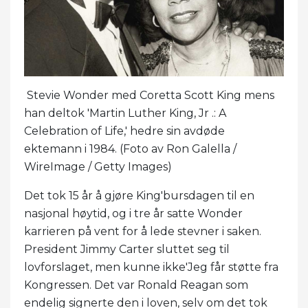
Stevie Wonder med Coretta Scott King mens
han deltok 'Martin Luther King, Jr .: A
Celebration of Life,' hedre sin avdøde
ektemann i 1984. (Foto av Ron Galella /
WireImage / Getty Images)
Det tok 15 år å gjøre King'bursdagen til en
nasjonal høytid, og i tre år satte Wonder
karrieren på vent for å lede stevner i saken.
President Jimmy Carter sluttet seg til
lovforslaget, men kunne ikke'Jeg får støtte fra
Kongressen. Det var Ronald Reagan som
endelig signerte den i loven, selv om det tok