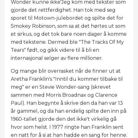
Wonder kunne ikke'Jeg kom med tekster som
gjorde det rettferdighet. Han tok med seg
sporet til Motown-julebordet og spilte det for
Smokey Robinson, som sa at det hørtes ut som
et sirkus, og det tok bare noen dager å komme
med tekstene. Dermed ble "The Tracks Of My
Tears" født, og gikk videre til å bli en
internasjonal selger av flere millioner.
Og mange blir overrasket når de finner ut at
Aretha Franklin's "Inntil du kommer tilbake til
meg" er en Stevie Wonder-sang (skrevet
sammen med Morris Broadnax og Clarence
Paul). Han begynte å skrive den da han var 13
år gammel, og da han endelig spilte den inn på
1960-tallet gjorde den det ikke't virkelig gå
hvor som helst. I 1977 ringte han Franklin sent
en natt for å si at han hadde en sang for henne.