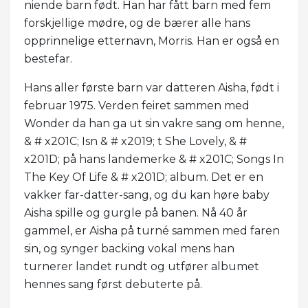
niende barn født. Han har fått barn med fem
forskjellige mødre, og de bærer alle hans
opprinnelige etternavn, Morris. Han er også en
bestefar.
Hans aller første barn var datteren Aisha, født i
februar 1975. Verden feiret sammen med
Wonder da han ga ut sin vakre sang om henne,
& # x201C; Isn & # x2019; t She Lovely, & #
x201D; på hans landemerke & # x201C; Songs In
The Key Of Life & # x201D; album. Det er en
vakker far-datter-sang, og du kan høre baby
Aisha spille og gurgle på banen. Nå 40 år
gammel, er Aisha på turné sammen med faren
sin, og synger backing vokal mens han
turnerer landet rundt og utfører albumet
hennes sang først debuterte på.