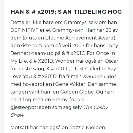
HAN & # x2019; S AN TILDELING HOG
Dette er ikke bare om Grammys, selv om han
DEFINITIVT er et Grammy-svin. Han har 25 av
dem (pluss en Lifetime Achievement Award),
den siste som kom på vei i 2007 for hans Tony
Bennett-team-up på & # x201C; For Once In
My Life. & # X201D; Wonder har også en Oscar
for beste sang, & # x201C; I Just Called to Say I
Love You & # x201D; fra filmen
Kvinnen i rødt
med hovedrollen i Gene Wilder. Den samme
sangen vant ham en Golden Globe. Og han
har til og med en Emmy, for sin
gjesteopptreden som seg selv
The Cosby
Show
.
Motsatt har han også en Razzie (Golden