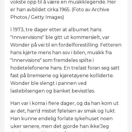
vokste opp til å være en musikklegende. Her
er han avbildet cirka 1965. (Foto av Archive
Photos / Getty Images)
I 1973, tre dager etter at albumet hans
"Innvervisions" ble gitt ut kommersielt, var
Wonder på vei til en fordelforestilling. Fetteren
hans kjørte mens han sov i bilen, musikk fra
"Innervisions" som fremdeles spilte i
hodetelefonene hans. En trelast foran seg satt
fast på bremsene og kjøretøyene kolliderte.
Wonder ble slengt i pannen ved
lastebilsengen og banket bevisstløs.
Han var i koma i flere dager, og da han kom ut
av det, han'd mistet følelsen av smak og lukt.
Han kunne endelig forlate sykehuset noen
uker senere, men det gjorde han ikke'Jeg