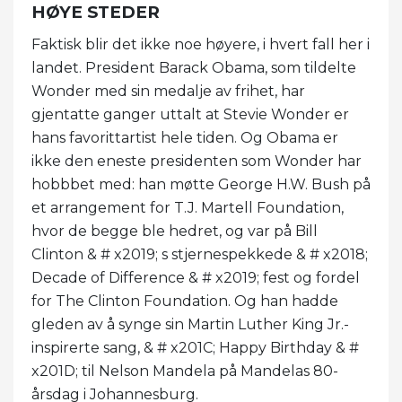
HØYE STEDER
Faktisk blir det ikke noe høyere, i hvert fall her i
landet. President Barack Obama, som tildelte
Wonder med sin medalje av frihet, har
gjentatte ganger uttalt at Stevie Wonder er
hans favorittartist hele tiden. Og Obama er
ikke den eneste presidenten som Wonder har
hobbbet med: han møtte George H.W. Bush på
et arrangement for T.J. Martell Foundation,
hvor de begge ble hedret, og var på Bill
Clinton & # x2019; s stjernespekkede & # x2018;
Decade of Difference & # x2019; fest og fordel
for The Clinton Foundation. Og han hadde
gleden av å synge sin Martin Luther King Jr.-
inspirerte sang, & # x201C; Happy Birthday & #
x201D; til Nelson Mandela på Mandelas 80-
årsdag i Johannesburg.