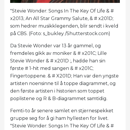
"Stevie Wonder: Songs In The Key Of Life & #
x2013; An All Star Grammy Salute, & # x201D;
som hedrer musikklegenden, blir sendt i kveld
på CBS. (Foto: s_bukley /Shutterstock.com)
Da Stevie Wonder var 13 år gammel, og
fremdeles gikk av moniker & # x201C; Lille
Stevie Wonder & # x201D ;, hadde han sin
første # 1-hit med sangen & # x201C;
Fingertoppene. & # X201D; Han var den yngste
artisten noensinne til å toppe diagrammet, og
den første artisten i historien som toppet
poplistene og R & B-diagrammet samtidig.
Femti-to år senere samlet en stjernespekket
gruppe seg for å gi ham hyllesten for livet.
"Stevie Wonder: Songs In The Key Of Life & #