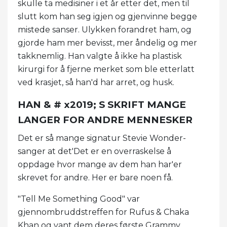
skulle ta medisiner i et år etter det, men til
slutt kom han seg igjen og gjenvinne begge
mistede sanser. Ulykken forandret ham, og
gjorde ham mer bevisst, mer åndelig og mer
takknemlig. Han valgte å ikke ha plastisk
kirurgi for å fjerne merket som ble etterlatt
ved krasjet, så han'd har arret, og husk.
HAN & # x2019; S SKRIFT MANGE
LANGER FOR ANDRE MENNESKER
Det er så mange signatur Stevie Wonder-
sanger at det'Det er en overraskelse å
oppdage hvor mange av dem han har'er
skrevet for andre. Her er bare noen få.
"Tell Me Something Good" var
gjennombruddstreffen for Rufus & Chaka
Khan og vant dem deres første Grammy