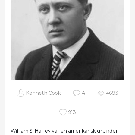
Kenneth Cook
4
4683
913
William S. Harley var en amerikansk gründer