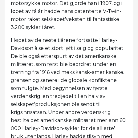
motorsykkelmotor. Det gjorde han i 1907, og i
løpet av få år hadde hans patenterte V-Twin-
motor raket selskapet'veksten til fantastiske
3.200 sykler i året.
I løpet av de neste tiårene fortsatte Harley-
Davidson å se et stort løft i salg og popularitet.
De ble også etterspurt av det amerikanske
militæret, som først ble beordret under en
trefning fra 1916 ved meksikansk-amerikanske.
grensen og senere i de globale konfliktene
som fulgte. Med begynnelsen av første
verdenskrig, en tredjedel til en halv av
selskapet'produksjonen ble sendt til
krigsinnsatsen. Under andre verdenskrig
bestilte det amerikanske militæret mer enn 60
000 Harley-Davidson-sykler for de allierte'
bruk utenlands. Harley hadde tilsyn med