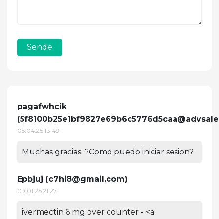
Sende
pagafwhcik
(
5f8100b25e1bf9827e69b6c5776d5caa@advsale
05.04.25 13:49
Muchas gracias. ?Como puedo iniciar sesion?
Epbjuj (
c7hi8@gmail.com
)
09.01.25 21:27
ivermectin 6 mg over counter - <a