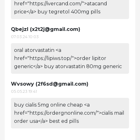
href="https://ivercand.com/">atacand
price</a> buy tegretol 400mg pills
Qbejzl (
x2t2j@gmail.com
)
07.03.24 10:03
oral atorvastatin <a
href="https://lipiws.top/">order lipitor
generic</a> buy atorvastatin 80mg generic
Wvsowy (
2f6sd@gmail.com
)
05.05.23 19:41
buy cialis 5mg online cheap <a
href="https://ordergnonline.com/">cialis mail
order usa</a> best ed pills